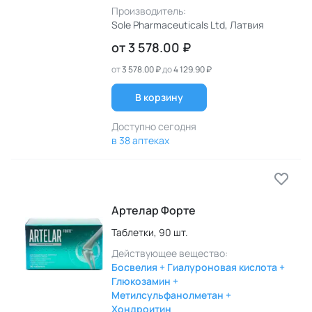
Производитель:
Sole Pharmaceuticals Ltd
, Латвия
от
3 578.00 ₽
от
3 578.00 ₽
до
4 129.90 ₽
В корзину
Доступно сегодня
в 38 аптеках
Артелар Форте
Таблетки,
90 шт.
Действующее вещество:
Босвелия + Гиалуроновая кислота +
Глюкозамин +
Метилсульфанолметан +
Хондроитин