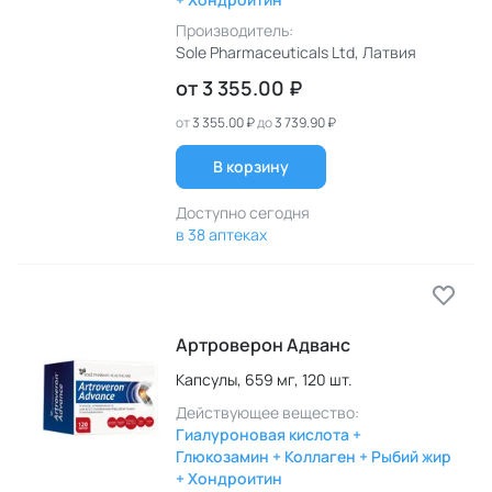
Производитель:
Sole Pharmaceuticals Ltd
, Латвия
от
3 355.00 ₽
от
3 355.00 ₽
до
3 739.90 ₽
В корзину
Доступно сегодня
в 38 аптеках
Артроверон Адванс
Капсулы,
659 мг,
120 шт.
Действующее вещество:
Гиалуроновая кислота +
Глюкозамин + Коллаген + Рыбий жир
+ Хондроитин