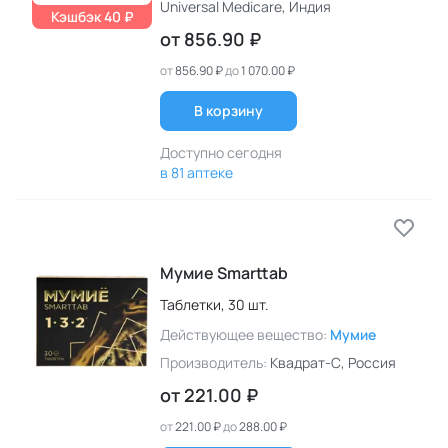
Universal Medicare
, Индия
Кэшбэк 40 ₽
от
856.90 ₽
от
856.90 ₽
до
1 070.00 ₽
В корзину
Доступно сегодня
в 81 аптеке
Мумие Smarttab
Таблетки,
30 шт.
Действующее вещество:
Мумие
Производитель:
Квадрат-С
, Россия
от
221.00 ₽
от
221.00 ₽
до
288.00 ₽