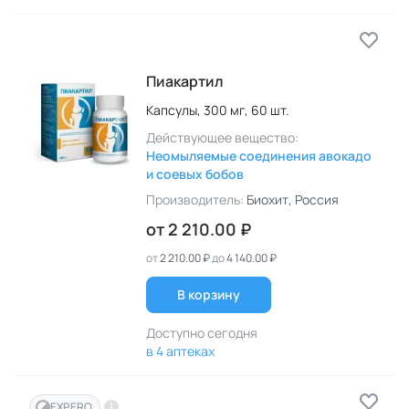
Пиакартил
Капсулы,
300 мг,
60 шт.
Действующее вещество:
Неомыляемые соединения авокадо
и соевых бобов
Производитель:
Биохит
, Россия
от
2 210.00 ₽
от
2 210.00 ₽
до
4 140.00 ₽
В корзину
Доступно сегодня
в 4 аптеках
EXPERO