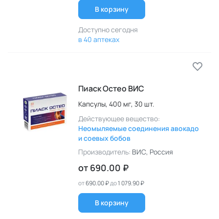
В корзину
Доступно сегодня
в 40 аптеках
Пиаск Остео ВИС
Капсулы,
400 мг,
30 шт.
Действующее вещество:
Неомыляемые соединения авокадо
и соевых бобов
Производитель:
ВИС
, Россия
от
690.00 ₽
от
690.00 ₽
до
1 079.90 ₽
В корзину