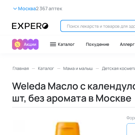
Москва
2 367 аптек
Акции
Каталог
Похудение
Аллерг
Главная
Каталог
Мама и малыш
Детская космет
Weleda Масло с календуло
шт, без аромата в Москве
Фор