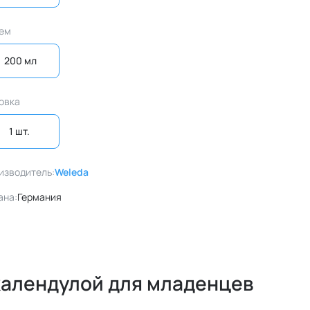
ем
200 мл
овка
1 шт. 
изводитель:
Weleda
ана:
Германия
календулой для младенцев