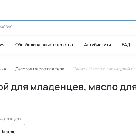
ия
Обезболивающие средства
Антибиотики
БАД
ика
Детское масло для тела
Weleda Масло с календулой для
й для младенцев, масло для 
ма выпуска
Масло