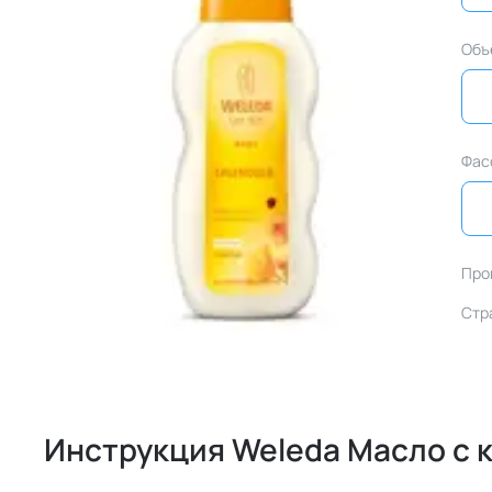
Объ
Фас
Про
Стр
Инструкция Weleda Масло с 