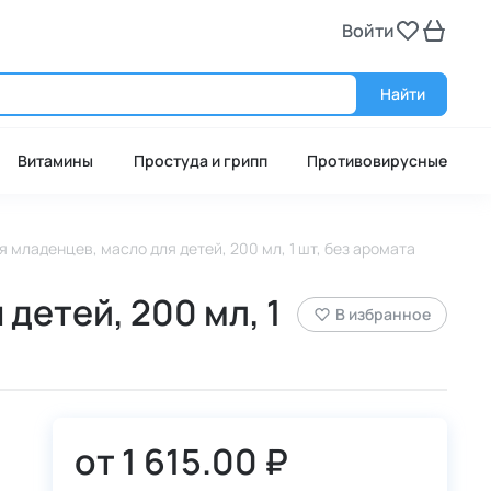
Войти
Войт
Найти
Витамины
Простуда и грипп
Противовирусные
 младенцев, масло для детей, 200 мл, 1 шт, без аромата
детей, 200 мл, 1
В избранное
от
1 615.00 ₽