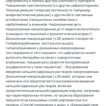
цефтриаксону и любому другому компоненту препарата.
Повышенная чувствительность к другим цефалоспоринам.
Тяжелые реакции гиперчувствительности (например,
анафилактические реакции) к другим бета-лактамным
антибиотикам (пенициллины, монобактамы и
карбапенемы) в анамнезе. Недоношенные дети.
Недоношенные новорожденные до 41 недели включительно
(суммарно гестационный и хронологический возраст).
Доношенные новорожденные (≤28‑дневного возраста) -
Гипербилирубинемия, желтуха или ацидоз,
гипоальбуминемия у доношенных новорожденных
(исследования in vitro показали, что цефтриаксон может
вытеснять билирубин из связи с сывороточным
альбумином, повышая риск развития билирубиновой
энцефалопатии у таких пациентов). - Внутривенное
введение кальцийсодержащих растворов новорожденным.
Доношенные новорожденные (≤28 дней), которым уже
назначено или предполагается внутривенное введение
кальцийсодержащих растворов, включая
продолжительные кальцийсодержащие инфузии, например,
при парентеральном питании, из-за риска образования
преципитатов кальциевых солей цефтриаксона (см.
разделы «Способ применения и дозы» и «Взаимодействие