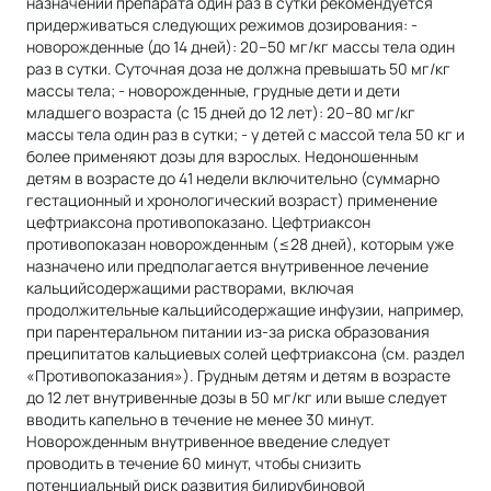
назначении препарата один раз в сутки рекомендуется
придерживаться следующих режимов дозирования: -
новорожденные (до 14 дней): 20–50 мг/кг массы тела один
раз в сутки. Суточная доза не должна превышать 50 мг/кг
массы тела; - новорожденные, грудные дети и дети
младшего возраста (с 15 дней до 12 лет): 20–80 мг/кг
массы тела один раз в сутки; - у детей с массой тела 50 кг и
более применяют дозы для взрослых. Недоношенным
детям в возрасте до 41 недели включительно (суммарно
гестационный и хронологический возраст) применение
цефтриаксона противопоказано. Цефтриаксон
противопоказан новорожденным (≤28 дней), которым уже
назначено или предполагается внутривенное лечение
кальцийсодержащими растворами, включая
продолжительные кальцийсодержащие инфузии, например,
при парентеральном питании из-за риска образования
преципитатов кальциевых солей цефтриаксона (см. раздел
«Противопоказания»). Грудным детям и детям в возрасте
до 12 лет внутривенные дозы в 50 мг/кг или выше следует
вводить капельно в течение не менее 30 минут.
Новорожденным внутривенное введение следует
проводить в течение 60 минут, чтобы снизить
потенциальный риск развития билирубиновой