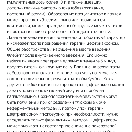
кумулятивные дозы более 10 г, а также имевших
дополнительные факторы риска (обезвоживание,
постельный режим). Образование преципитатов в почках
может протекать бессимптомно или проявляться
клинически, может приводить к обструкции мочеточников
и постренальной острой почечной недостаточности.
Данное нежелательное явление носит обратимый характер
и исчезает после прекращения терапии цефтриаксоном.
Общие расстройства и нарушения в месте введения:
Флебит после внутривенного введения. Его можно
избежать, вводя препарат медленно в течение 5 минут,
предпочтительно в крупную вену. Влияние на результаты
лабораторных анализов: У пациентов могут отмечаться
ложноположительные результаты пробы Кумбса. Как и
другие антибактериальные препараты, цефтриаксон может
давать ложноположительный результат пробы на
галактоземию. Ложноположительные результаты могут
быть получены и при определении глюкозы в моче
неферментными методами, поэтому при терапии
цефтриаксоном глюкозурию, при необходимости, нужно
определять только ферментным методом. Цефтриаксон
может вызывать недостоверное снижение показателей
гликемии, полученных с помощью некоторых устройств