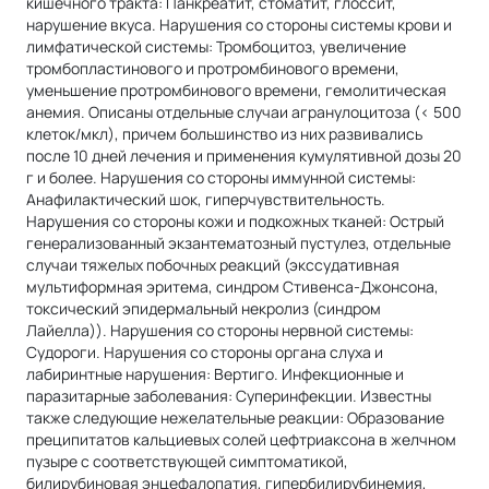
кишечного тракта: Панкреатит, стоматит, глоссит,
нарушение вкуса. Нарушения со стороны системы крови и
лимфатической системы: Тромбоцитоз, увеличение
тромбопластинового и протромбинового времени,
уменьшение протромбинового времени, гемолитическая
анемия. Описаны отдельные случаи агранулоцитоза (< 500
клеток/мкл), причем большинство из них развивались
после 10 дней лечения и применения кумулятивной дозы 20
г и более. Нарушения со стороны иммунной системы:
Анафилактический шок, гиперчувствительность.
Нарушения со стороны кожи и подкожных тканей: Острый
генерализованный экзантематозный пустулез, отдельные
случаи тяжелых побочных реакций (экссудативная
мультиформная эритема, синдром Стивенса-Джонсона,
токсический эпидермальный некролиз (синдром
Лайелла)). Нарушения со стороны нервной системы:
Судороги. Нарушения со стороны органа слуха и
лабиринтные нарушения: Вертиго. Инфекционные и
паразитарные заболевания: Суперинфекции. Известны
также следующие нежелательные реакции: Образование
преципитатов кальциевых солей цефтриаксона в желчном
пузыре с соответствующей симптоматикой,
билирубиновая энцефалопатия, гипербилирубинемия,