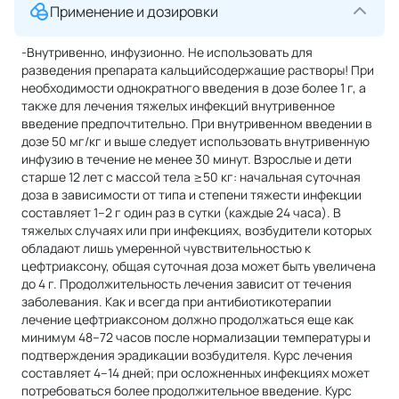
Применение и дозировки
-Внутривенно, инфузионно. Не использовать для
разведения препарата кальцийсодержащие растворы! При
необходимости однократного введения в дозе более 1 г, а
также для лечения тяжелых инфекций внутривенное
введение предпочтительно. При внутривенном введении в
дозе 50 мг/кг и выше следует использовать внутривенную
инфузию в течение не менее 30 минут. Взрослые и дети
старше 12 лет с массой тела ≥50 кг: начальная суточная
доза в зависимости от типа и степени тяжести инфекции
составляет 1–2 г один раз в сутки (каждые 24 часа). В
тяжелых случаях или при инфекциях, возбудители которых
обладают лишь умеренной чувствительностью к
цефтриаксону, общая суточная доза может быть увеличена
до 4 г. Продолжительность лечения зависит от течения
заболевания. Как и всегда при антибиотикотерапии
лечение цефтриаксоном должно продолжаться еще как
минимум 48–72 часов после нормализации температуры и
подтверждения эрадикации возбудителя. Курс лечения
составляет 4–14 дней; при осложненных инфекциях может
потребоваться более продолжительное введение. Курс