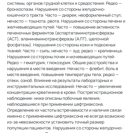
системы, органов грудной клетки и средостения: Редко —
бронхоспазм. Нарушения со стороны желудочно-
кишечного тракта: Часто — диарея, неоформленный стул;
нечасто — тошнота, рвота. Нарушения со стороны печени и
желчевыводящих путей: Часто — повышение активности
печеночных ферментов (аспартатаминотрансферазы
(АСТ), аланинаминотрансферазы (АЛТ), щелочной
фосфатазы). Нарушения со стороны кожи и подкожных
тканей: Часто — сыпь; нечасто — зуд; редко — крапивница.
Нарушения со стороны почек и мочевыводящих путей:
Редко — гематурия, глюкозурия. Общие расстройства и
нарушения в месте введения: Нечасто — флебит, боль в
месте введения, повышение температуры тела; редко —
отеки, озноб. Влияние на результаты лабораторных и
инструментальных исследований: Нечасто — увеличение
концентрации креатинина в крови. Пострегистрационное
наблюдение: ниже описаны побочные явления,
наблюдавшиеся при применении цефтриаксона.
Определение их частоты встречаемости и наличия связи
именно с применением цефтриаксона не всегда возможно
из-за невозможности установить точный размер
популяции пациентов. Нарушения со стороны желудочно-