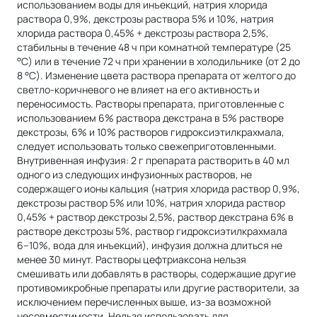
использованием воды для инъекций, натрия хлорида
раствора 0,9%, декстрозы раствора 5% и 10%, натрия
хлорида раствора 0,45% + декстрозы раствора 2,5%,
стабильны в течение 48 ч при комнатной температуре (25
°C) или в течение 72 ч при хранении в холодильнике (от 2 до
8 °C). Изменение цвета раствора препарата от желтого до
светло-коричневого не влияет на его активность и
переносимость. Растворы препарата, приготовленные с
использованием 6% раствора декстрана в 5% растворе
декстрозы, 6% и 10% растворов гидроксиэтилкрахмала,
следует использовать только свежеприготовленными.
Внутривенная инфузия: 2 г препарата растворить в 40 мл
одного из следующих инфузионных растворов, не
содержащего ионы кальция (натрия хлорида раствор 0,9%,
декстрозы раствор 5% или 10%, натрия хлорида раствор
0,45% + раствор декстрозы 2,5%, раствор декстрана 6% в
растворе декстрозы 5%, раствор гидроксиэтилкрахмала
6–10%, вода для инъекций), инфузия должна длиться не
менее 30 минут. Растворы цефтриаксона нельзя
смешивать или добавлять в растворы, содержащие другие
противомикробные препараты или другие растворители, за
исключением перечисленных выше, из-за возможной
несовместимости. Нельзя использовать для