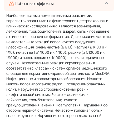
Побочные эффекты
Наиболее частыми нежелательными реакциями,
зарегистрированными на фоне терапии цефтриаксоном в
клинических исследованиях, являются эозинофилия,
лейкопения, тромбоцитопения, диарея, сыпь и повышение
активности печеночных ферментов. Для описания частоты
нежелательных реакций используется следующая
классификация: очень частые (≥1/10), частые (≥1/100 и <
1/10), нечастые (≥1/1000 и < 1/100), редкие (≥1/10000 и <
1/1000) и очень редкие (< 1/10000), включая единичные
случаи. Нежелательные реакции сгруппированы в
соответствии с классами систем органов медицинского
словаря для нормативно-правовой деятельности MedDRA.
Инфекционные и паразитарные заболевания: Нечасто —
микозы половых органов; редко — псевдомембранозный
колит. Нарушения со стороны системы крови и
лимфатической системы: Часто — эозинофилия,
лейкопения, тромбоцитопения; нечасто —
гранулоцитопения, анемия, коагулопатия. Нарушения со
стороны нервной системы: Нечасто — головная боль и
головокружение. Нарушения со стороны дыхательной