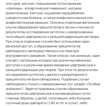
олигурия, вагинит, повышенное потоотделение,
«приливы», аллергический пневмонит, носовое
кровотечение, желтуха, ощущение сердцебиения,
сывороточная болезнь, а также анафилактические или
анафилактоидные реакции. Описаны отдельные фатальные
случаи образования преципитатов в легких и почках по
результатам исследования аутопсии у новорожденных,
получавших цефтриаксон и кальцийсодержащие растворы.
При этом в отдельных случаях был использован один
венозный доступ, и образование преципитатов
наблюдалось непосредственно в системе для
внутривенного введения. Также описан, как минимум, один
случай с летальным исходом при различных венозных
доступах и в различное время введения цефтриаксона и
кальцийсодержащих растворов. При этом по результатам
исследования аутопсии у данного новорожденного
преципитаты не были обнаружены. Подобные случаи
наблюдались только у новорожденных (см. раздел «Особые
указания»). Зарегистрированы случаи образования
преципитатов цефтриаксона в мочевыводящих путях,
главным образом, у детей, получавших либо большие
суточные дозы препарата (≥80 мг/кг в сутки), либо