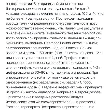
энцефалопатии. Бактериальный менингит: при
бактериальном менингите у грудных детей и детей
младшего возраста лечение начинают с дозы 100 мг/кг (но
не более 4 г) один раз в сутки. После идентификации
возбудителя и определения его чувствительности дозу
можно соответственно уменьшить. Наилучшие результаты
при лечении менингита, вызванного Neisseria meningitidis,
достигались при продолжительности лечения в 4 дня; при
менингите, вызванном Haemophilus influenzae — 6 дней;
Streptococcus pneumoniae — 7 дней. Болезнь Лайма:
взрослым и детям — 50 мг/кг (высшая суточная доза — 2 г)
один раз в сутки в течение 14 дней. Профилактика
послеоперационных осложнений: в зависимости от
степени инфекционного риска вводится однократно 1–2 г
цефтриаксона за 30–90 минут до начала операции. При
операциях на толстой и прямой кишке рекомендуется
одновременное (но раздельное, см. раздел «Способ
применения и дозы») введение цефтриаксона и препарата
из группы 5‑нитроимидазолов, например, метронидазола.
Приготовление и введение растворов Следует
использовать только свежеприготовленные растворы.
Растворы препарата Цефтриаксон, приготовленные с