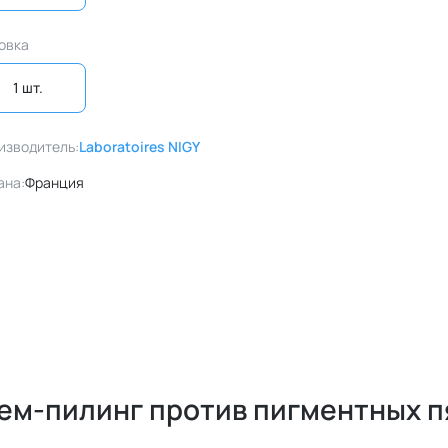
овка
1 шт. 
изводитель:
Laboratoires NIGY
ана:
Франция
рем-пилинг против пигментных п