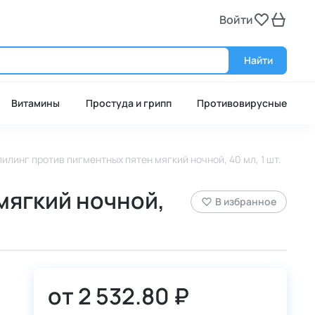
Войти
Войт
Найти
Витамины
Простуда и грипп
Противовирусные
пилинг против пигментных пятен мягкий ночной, 40 мл, 1 шт.
мягкий ночной,
В избранное
от
2 532.80 ₽