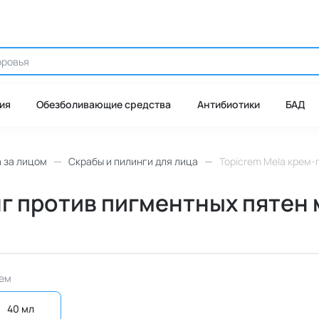
ия
Обезболивающие средства
Антибиотики
БАД
а за лицом
Скрабы и пилинги для лица
Topicrem Mela крем-
нг против пигментных пятен 
ем
40 мл