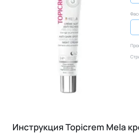
Фас
Про
Стр
Инструкция Topicrem Mela к