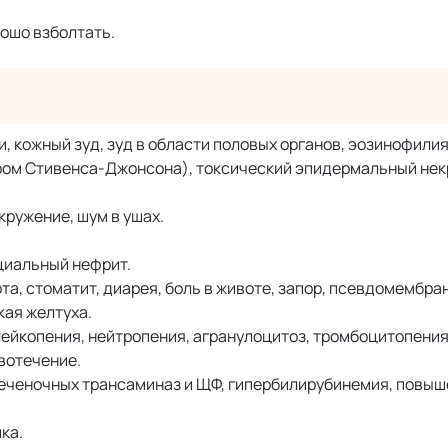
ошо взболтать.
, кожный зуд, зуд в области половых органов, эозинофилия
дром Стивенса-Джонсона), токсический эпидермальный нек
кружение, шум в ушах.
иальный нефрит.
та, стоматит, диарея, боль в животе, запор, псевдомембр
кая желтуха.
ейкопения, нейтропения, агранулоцитоз, тромбоцитопения
вотечение.
еченочных трансаминаз и ЩФ, гипербилирубинемия, повыш
ка.