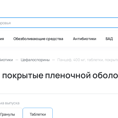
ия
Обезболивающие средства
Антибиотики
БАД
биотики
Цефалоспорины
Панцеф, 400 мг, таблетки, покрыт
, покрытые пленочной оболоч
ма выпуска
Гранулы
Таблетки