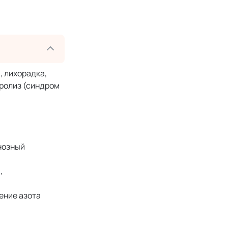
, лихорадка,
ролиз (синдром
анозный
,
ение азота