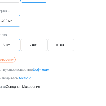
ировка
400 мг
овка
6 шт. 
7 шт. 
10 шт. 
о рецепту
ствующее вещество:
Цефиксим
изводитель:
Alkaloid
ана:
Северная Македония