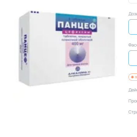
Доз
Фас
п
Дей
Про
Стр