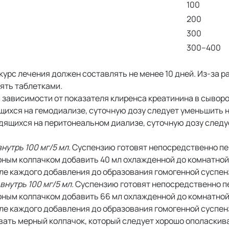
100
200
300
300–400
 курс лечения должен составлять не менее 10 дней. Из-за р
ять таблетками.
 зависимости от показателя клиренса креатинина в сыворо
ящихся на гемодиализе, суточную дозу следует уменьшить н
одящихся на перитонеальном диализе, суточную дозу следу
нутрь 100 мг/5 мл.
Суспензию готовят непосредственно п
ерным колпачком добавить 40 мл охлажденной до комнатно
сле каждого добавления до образования гомогенной суспен
нутрь 100 мг/5 мл.
Суспензию готовят непосредственно п
ерным колпачком добавить 66 мл охлажденной до комнатно
сле каждого добавления до образования гомогенной суспен
вать мерный колпачок, который следует хорошо ополаскив