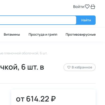
Войти
Войт
Найти
Витамины
Простуда и грипп
Противовирусные
ые пленочной оболочкой, 6 шт.
кой, 6 шт. в
В избранное
от
614.22 ₽