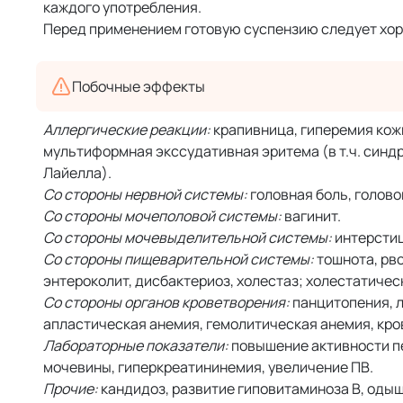
каждого употребления.
Перед применением готовую суспензию следует хор
Побочные эффекты
Аллергические реакции:
крапивница, гиперемия кожи
мультиформная экссудативная эритема (в т.ч. син
Лайелла).
Со стороны нервной системы:
головная боль, голово
Со стороны мочеполовой системы:
вагинит.
Со стороны мочевыделительной системы:
интерстиц
Со стороны пищеварительной системы:
тошнота, рво
энтероколит, дисбактериоз, холестаз; холестатичес
Со стороны органов кроветворения:
панцитопения, л
апластическая анемия, гемолитическая анемия, кро
Лабораторные показатели:
повышение активности п
мочевины, гиперкреатининемия, увеличение ПВ.
Прочие:
кандидоз, развитие гиповитаминоза В, одыш