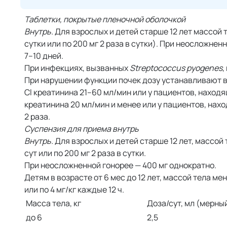
Таблетки, покрытые пленочной оболочкой
Внутрь.
Для взрослых и детей старше 12 лет массой т
сутки или по 200 мг 2 раза в сутки). При неосложн
7–10 дней.
При инфекциях, вызванных
Streptococcus pyogenes
,
При нарушении функции почек дозу устанавливают в
Cl креатинина 21–60 мл/мин или у пациентов, наход
креатинина 20 мл/мин и менее или у пациентов, нах
2 раза.
Суспензия для приема внутрь
Внутрь.
Для взрослых и детей старше 12 лет, массой 
сут или по 200 мг 2 раза в сутки.
При неосложненной гонорее — 400 мг однократно.
Детям в возрасте от 6 мес до 12 лет, массой тела мен
или по 4 мг/кг каждые 12 ч.
Масса тела, кг
Доза/сут, мл (мерны
до 6
2,5