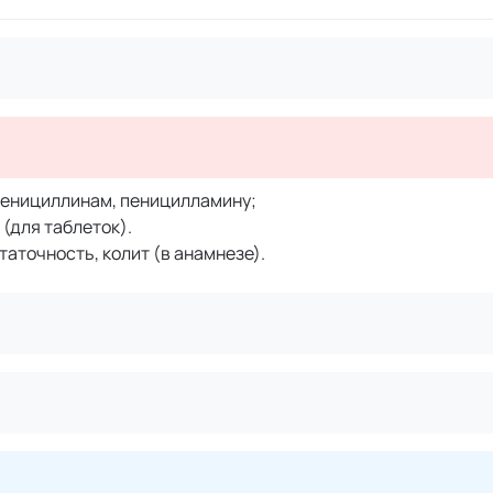
пенициллинам, пеницилламину;
 (для таблеток).
аточность, колит (в анамнезе).