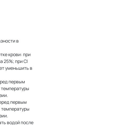
азности в
тке крови: при
а 25%; при Cl
ет уменьшить в
еред первым
й температуры
зии.
еред первым
й температуры
зии.
ать водой после