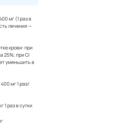
00 мг (1 раз в
ость лечения —
тке крови: при
а 25%; при Cl
ет уменьшить в
400 мг 1 раз/
г 1 раз в сутки
мг