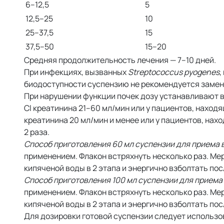
6–12,5
5
12,5–25
10
25–37,5
15
37,5–50
15–20
Средняя продолжительность лечения — 7–10 дней.
При инфекциях, вызванных
Streptococcus pyogenes
,
биодоступности суспензию не рекомендуется замен
При нарушении функции почек дозу устанавливают в
Cl креатинина 21–60 мл/мин или у пациентов, наход
креатинина 20 мл/мин и менее или у пациентов, нах
2 раза.
Способ приготовления 60 мл суспензии для приема в
применением. Флакон встряхнуть несколько раз. М
кипяченой воды в 2 этапа и энергично взболтать по
Способ приготовления 100 мл суспензии для приема в
применением. Флакон встряхнуть несколько раз. М
кипяченой воды в 2 этапа и энергично взболтать по
Для дозировки готовой суспензии следует использо