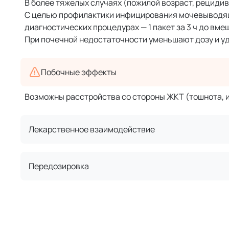
В более тяжелых случаях (пожилой возраст, рецидив
С целью профилактики инфицирования мочевыводящ
диагностических процедурах — 1 пакет за 3 ч до вмеш
При почечной недостаточности уменьшают дозу и у
Побочные эффекты
Возможны расстройства со стороны ЖКТ (тошнота, из
Лекарственное взаимодействие
Передозировка