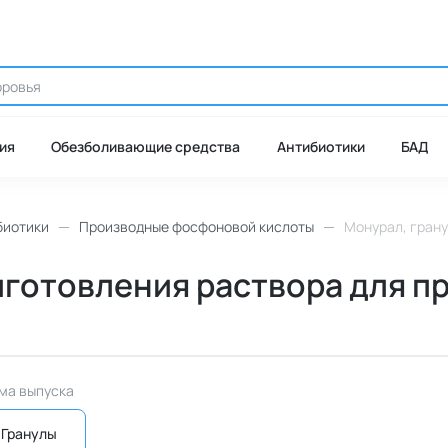
ия
Обезболивающие средства
Антибиотики
БАД
биотики
Производные фосфоновой кислоты
Монурал, грану
готовления раствора для при
ма выпуска
Гранулы