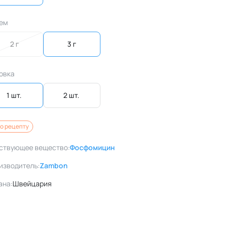
ем
2 г
3 г
овка
1 шт. 
2 шт. 
о рецепту
ствующее вещество:
Фосфомицин
изводитель:
Zambon
ана:
Швейцария