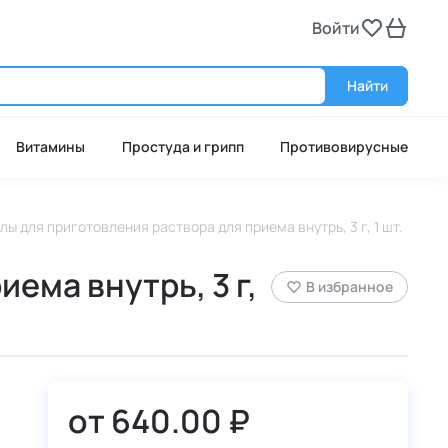
Войти
Войт
Найти
Витамины
Простуда и грипп
Противовирусные
лы для приготовления раствора для приема внутрь, 3 г, 1 шт.
ема внутрь, 3 г,
В избранное
от
640.00 ₽