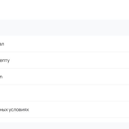
ал
епту
n
ных условиях