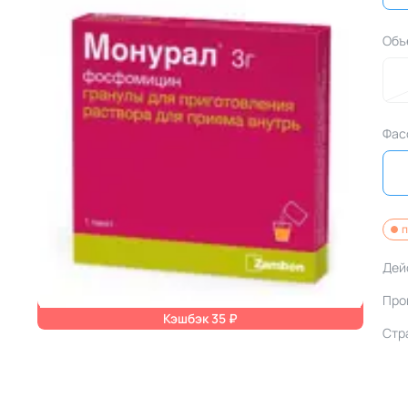
Объ
Фас
п
Дей
Про
Кэшбэк 35 ₽
Стр