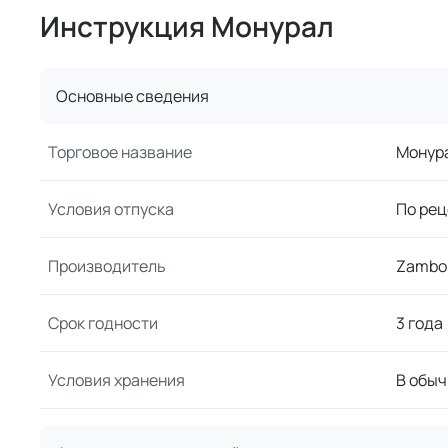
Инструкция Монурал
Основные сведения
Торговое название
Монур
Условия отпуска
По рец
Производитель
Zambo
Срок годности
3 года
Условия хранения
В обыч