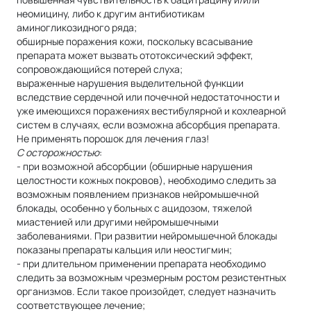
неомицину, либо к другим антибиотикам
аминогликозидного ряда;
обширные поражения кожи, поскольку всасывание
препарата может вызвать ототоксический эффект,
сопровождающийся потерей слуха;
выраженные нарушения выделительной функции
вследствие сердечной или почечной недостаточности и
уже имеющихся поражениях вестибулярной и кохлеарной
систем в случаях, если возможна абсорбция препарата.
Не применять порошок для лечения глаз!
С осторожностью
:
- при возможной абсорбции (обширные нарушения
целостности кожных покровов), необходимо следить за
возможным появлением признаков нейромышечной
блокады, особенно у больных с ацидозом, тяжелой
миастенией или другими нейромышечными
заболеваниями. При развитии нейромышечной блокады
показаны препараты кальция или неостигмин;
- при длительном применении препарата необходимо
следить за возможным чрезмерным ростом резистентных
организмов. Если такое произойдет, следует назначить
соответствующее лечение;