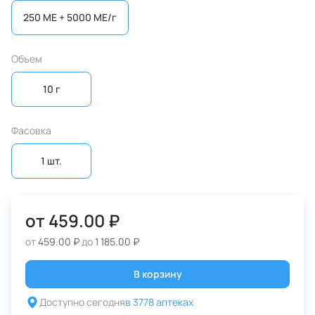
250 МЕ + 5000 МЕ/г
Объем
10 г
Фасовка
1 шт.
от
459.00 ₽
от
459.00 ₽
до
1 185.00 ₽
В корзину
Доступно сегодня
в 3778 аптеках