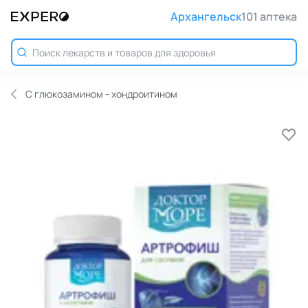
Архангельск
101 аптека
С глюкозамином - хондроитином