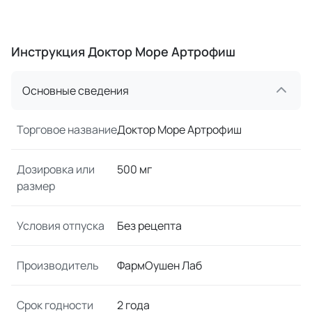
Инструкция Доктор Море Артрофиш
Основные сведения
Торговое название
Доктор Море Артрофиш
Дозировка или
500 мг
размер
Условия отпуска
Без рецепта
Производитель
ФармОушен Лаб
Срок годности
2 года