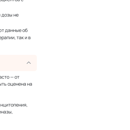
 дозы не
ют данные об
апии, так и в
асто — от
быть оценена на
анцитопения,
еназы,