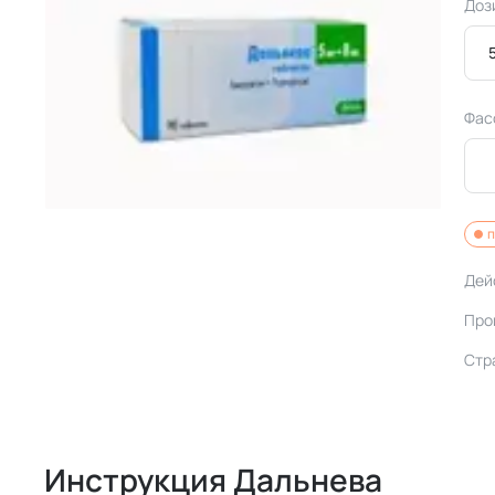
Доз
Фас
п
Дей
Про
Стр
Инструкция Дальнева