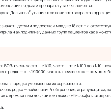
омендации по дозам препарата у таких пациентов.
®
арата Дальнева
у пациентов пожилого возраста коррекция
азначать детям и подросткам младше 18 лет. т.к. отсутству
ила и амлодипина у данных групп пациентов как в монотер
ОЗ: очень часто — ≥1/10; часто — от ≥1/100 до <1/10; неч
очень редко — от <1/10000; частота неизвестна — не может 
ены в порядке уменьшения их серьезности.
очень редко — лейкопения/нейтропения, агранулоцитоз, п
нтов с врожденным дефицитом глюкозо-6-фосфатдегидрог
а.