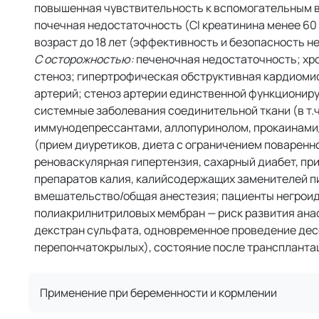
повышенная чувствительность к вспомогательным в
почечная недостаточность (Cl креатинина менее 60
возраст до 18 лет (эффективность и безопасность н
С осторожностью:
печеночная недостаточность; хр
стеноз; гипертрофическая обструктивная кардиоми
артерий; стеноз артерии единственной функциониру
системные заболевания соединительной ткани (в т.ч
иммунодепрессантами, аллопуринолом, прокаинамид
(прием диуретиков, диета с ограничением поваренно
реноваскулярная гипертензия, сахарный диабет, пр
препаратов калия, калийсодержащих заменителей пи
вмешательство/общая анестезия; пациенты негроид
полиакрилнитриловых мембран — риск развития ан
декстран сульфата, одновременное проведение де
перепончатокрылых), состояние после трансплантац
Применение при беременности и кормлении