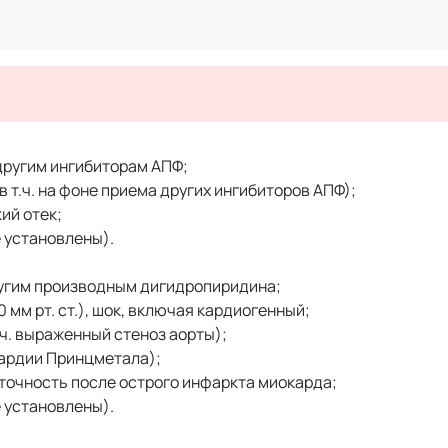
другим ингибиторам АПФ;
в т.ч. на фоне приема других ингибиторов АПФ);
ий отек;
е установлены).
ругим производным дигидропиридина;
мм рт. ст.), шок, включая кардиогенный;
.ч. выраженный стеноз аорты);
ардии Принцметала);
очность после острого инфаркта миокарда;
е установлены).