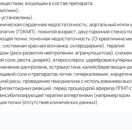
еществам, входящим в состав препарата;
 мл/мин);
е установлены).
оническая сердечная недостаточность; аортальный и/или
опатия (ГОКМП); пожилой возраст; двусторонний стеноз п
ющей почки; почечная недостаточность (Cl креатинина ме
. системная красная волчанка, склеродермия), терапия
ом (риск развития нейтропении, агранулоцитоза), сниже
й соли, рвота, диарея), атеросклероз, цереброваскулярны
именение дантролена, эстрамустина, калийсберегающих ди
щевой соли и препаратов лития, гиперкалиемия; хирургич
ной расы; проведение гемодиализа с использованием вы
афилактоидных реакций; перед процедурой афереза ЛПНП 
сенсибилизирующей терапии аллергенами (например ядом
ии почки (отсутствие клинических данных).