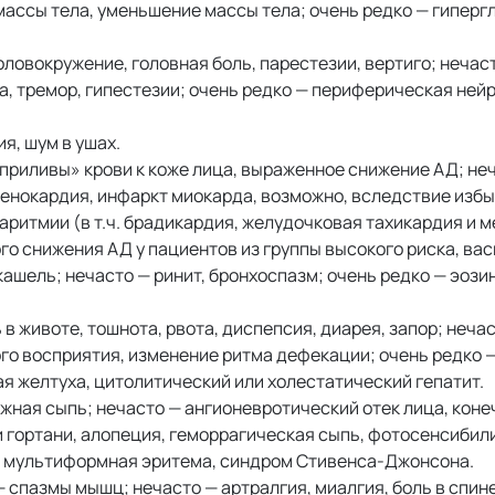
ассы тела, уменьшение массы тела; очень редко — гиперг
оловокружение, головная боль, парестезии, вертиго; нечас
, тремор, гипестезии; очень редко — периферическая ней
я, шум в ушах.
приливы» крови к коже лица, выраженное снижение АД; не
стенокардия, инфаркт миокарда, возможно, вследствие изб
 аритмии (в т.ч. брадикардия, желудочковая тахикардия и 
го снижения АД у пациентов из группы высокого риска, вас
кашель; нечасто — ринит, бронхоспазм; очень редко — эоз
 в животе, тошнота, рвота, диспепсия, диарея, запор; неча
го восприятия, изменение ритма дефекации; очень редко —
ая желтуха, цитолитический или холестатический гепатит.
ожная сыпь; нечасто — ангионевротический отек лица, конеч
и гортани, алопеция, геморрагическая сыпь, фотосенсибил
е, мультиформная эритема, синдром Стивенса-Джонсона.
 спазмы мышц; нечасто — артралгия, миалгия, боль в спине