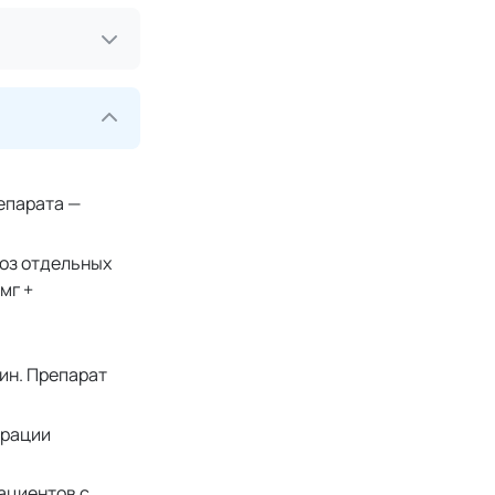
епарата —
оз отдельных
мг +
ин. Препарат
трации
ациентов с