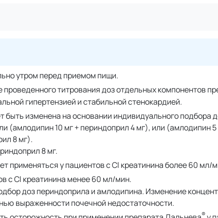
ельно утром перед приемом пищи.
е проведенного титрования доз отдельных компонентов пр
альной гипертензией и стабильной стенокардией.
т быть изменена на основании индивидуального подбора д
и (амлодипин 10 мг + периндоприл 4 мг), или (амлодипин 5 
ил 8 мг).
риндоприл 8 мг.
т применяться у пациентов с Cl креатинина более 60 мл/м
в с Cl креатинина менее 60 мл/мин.
одбор доз периндоприла и амлодипина. Изменение концен
енью выраженности почечной недостаточности.
®
ь осторожность при применении препарата Дальнева
у п