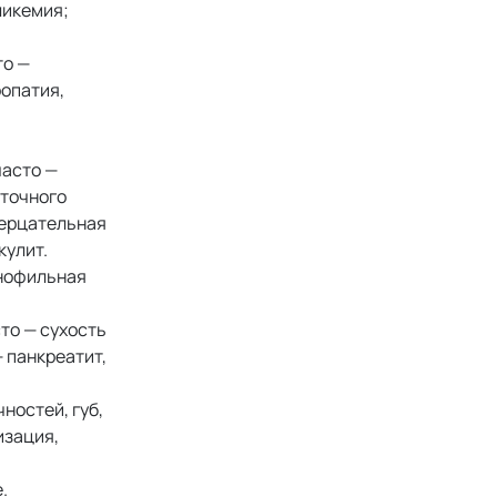
ликемия;
то —
ропатия,
часто —
ыточного
мерцательная
кулит.
инофильная
сто — сухость
 панкреатит,
ностей, губ,
изация,
.