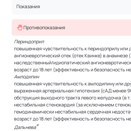
Показания
Противопоказания
Периндоприл
повышенная чувствительность к периндоприлу или 
ангионевротический отек (отек Квинке) в анамнезе (
наследственный/идиопатический ангионевротическ
возраст до 18 лет (эффективность и безопасность н
Амлодипин
повышенная чувствительность к амлодипину или д
выраженная артериальная гипотензия (сАД менее 90 
обструкция выходного тракта левого желудочка (в т
нестабильная стенокардия (за исключением стенок
гемодинамически нестабильная сердечная недостат
возраст до 18 лет (эффективность и безопасность н
®
Дальнева