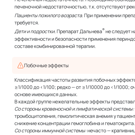
печеночной недостаточностью, т.к. отсутствуют рек
Пациенты пожилого возраста.
При применении преп
требуется.
®
Дети и подростки.
Препарат Дальнева
не следует н
эффективности и безопасности применения периндопр
составе комбинированной терапии.
Побочные эффекты
Классификация частоты развития побочных эффектов В
≥1/1000 до <1/100; редко — от ≥1/10000 до <1/1000; 
основе имеющихся данных.
В каждой группе нежелательные эффекты представл
Со стороны кровеносной и лимфатической системы:
тромбоцитопения, гемолитическая анемия у пацие
снижение концентрации гемоглобина и гематокрита.
Со стороны иммунной системы:
нечасто — крапивниц