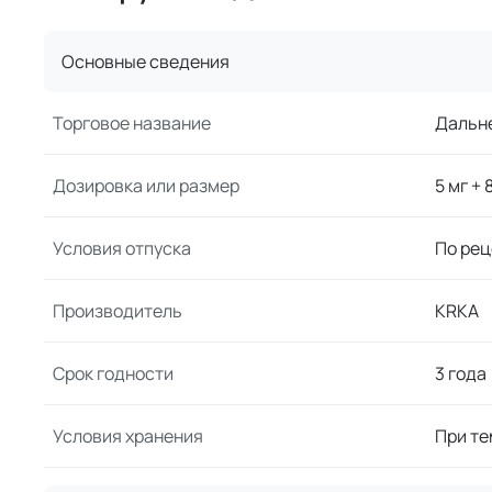
Основные сведения
Торговое название
Дальн
Дозировка или размер
5 мг + 
Условия отпуска
По рец
Производитель
KRKA
Срок годности
3 года
Условия хранения
При те