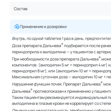
Состав
Применение и дозировки
Внутрь,
по одной таблетке 1 раз в день, предпочтит
®
Доза препарата Дальнева
подбирается после ране
периндоприла и амлодипина — у пациентов с артери
®
При необходимости доза препарата Дальнева
може
компонентов: (амлодипин 5 мг + периндоприл 4 мг) ил
периндоприл 8 мг), или (амлодипин 10 мг + периндопр
Максимальная суточная доза — амлодипин 10 мг + пе
®
Нарушение функции почек.
Препарат Дальнева
може
®
Дальнева
противопоказан к применению у пациенто
Таким пациентам рекомендуется индивидуальный п
амлодипина в плазме крови не коррелирует со степ
Печеночная недостаточность.
Необходимо соблюдат