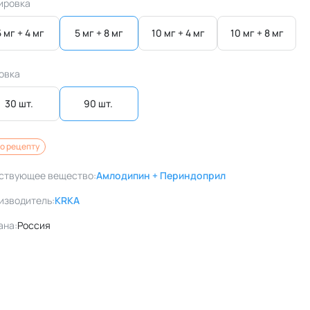
ировка
5 мг + 4 мг
5 мг + 8 мг
10 мг + 4 мг
10 мг + 8 мг
овка
30 шт. 
90 шт. 
о рецепту
ствующее вещество:
Амлодипин + Периндоприл
изводитель:
KRKA
ана:
Россия