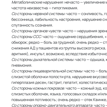
Метаболические нарушения:
нечасто — увеличение м
частота неизвестна — гипогликемия.
Со стороны нервной системы:
часто — сонливость, г
бессонница, лабильность настроения, нарушение сна
спутанность сознания.
Со стороны органов чувств:
часто — нарушения зрени
Со стороны ССС:
часто — ощущение сердцебиения, «
обморок; редко — боль за грудиной; очень редко — 
снижения АД у пациентов из группы высокого риска,
аритмия), инсульт, возможно, вследствие избыточно
Со стороны дыхательной системы:
часто — одышка, 
пневмония.
Со стороны пищеварительной системы:
часто — боль
слизистой оболочки полости рта, нарушение вкусово
гиперплазия десен, гастрит, гепатит, холестатическ
Со стороны кожных покровов:
часто — кожный зуд, к
слизистых оболочек, языка, голосовых складок и/ил
повышенная потливость; очень редко — отек Квинк
Со стороны опорно-двигательного аппарата:
часто —