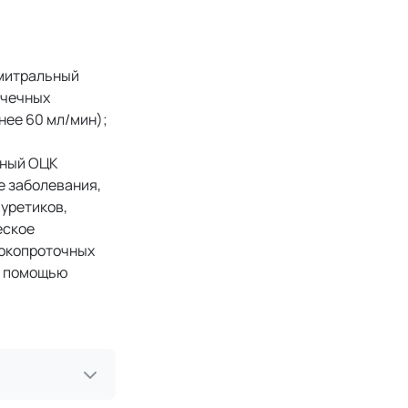
 митральный
очечных
нее 60 мл/мин);
нный ОЦК
е заболевания,
уретиков,
еское
сокопроточных
с помощью