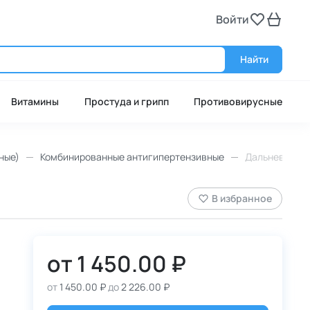
Войти
Войт
Найти
Витамины
Простуда и грипп
Противовирусные
ные)
Комбинированные антигипертензивные
Дальнева, 5 м
В избранное
от
1 450.00 ₽
от
1 450.00 ₽
до
2 226.00 ₽