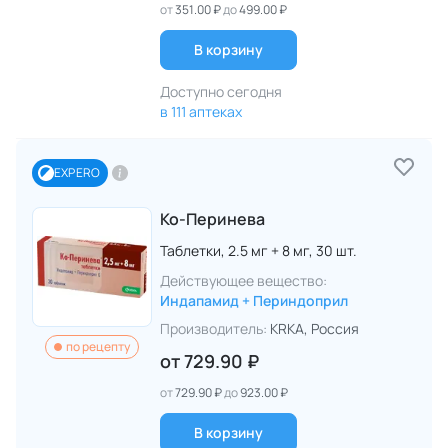
от
351.00 ₽
до
499.00 ₽
В корзину
Доступно сегодня
в 111 аптеках
EXPERO
Ко-Перинева
Таблетки,
2.5 мг + 8 мг,
30 шт.
Действующее вещество:
Индапамид + Периндоприл
Производитель:
KRKA
, Россия
по рецепту
от
729.90 ₽
от
729.90 ₽
до
923.00 ₽
В корзину