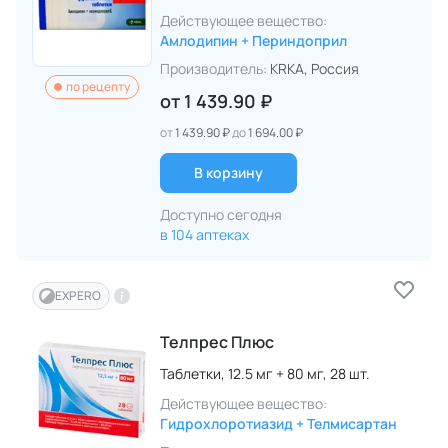
Действующее вещество:
Амлодипин + Периндоприл
Производитель:
KRKA
, Россия
по рецепту
от
1 439.90 ₽
от
1 439.90 ₽
до
1 694.00 ₽
В корзину
Доступно сегодня
в 104 аптеках
EXPERO
Телпрес Плюс
Таблетки,
12.5 мг + 80 мг,
28 шт.
Действующее вещество:
Гидрохлоротиазид + Телмисартан