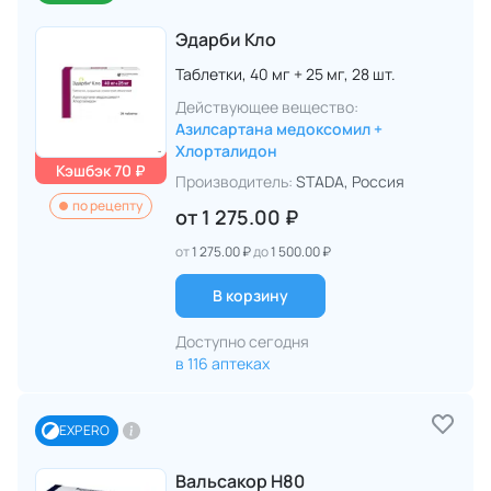
Эдарби Кло
Таблетки,
40 мг + 25 мг,
28 шт.
Действующее вещество:
Азилсартана медоксомил +
Хлорталидон
Кэшбэк 70 ₽
Производитель:
STADA
, Россия
по рецепту
от
1 275.00 ₽
от
1 275.00 ₽
до
1 500.00 ₽
В корзину
Доступно сегодня
в 116 аптеках
EXPERO
Вальсакор Н80