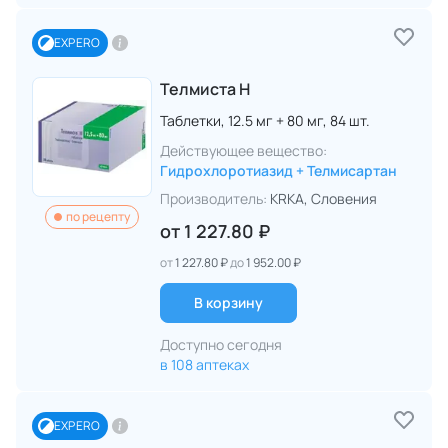
EXPERO
Телмиста Н
Таблетки,
12.5 мг + 80 мг,
84 шт.
Действующее вещество:
Гидрохлоротиазид + Телмисартан
Производитель:
KRKA
, Словения
по рецепту
от
1 227.80 ₽
от
1 227.80 ₽
до
1 952.00 ₽
В корзину
Доступно сегодня
в 108 аптеках
EXPERO