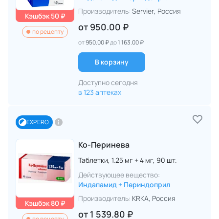
Производитель:
Servier
, Россия
Кэшбэк 50 ₽
от
950.00 ₽
по рецепту
от
950.00 ₽
до
1 163.00 ₽
В корзину
Доступно сегодня
в 123 аптеках
EXPERO
Ко-Перинева
Таблетки,
1.25 мг + 4 мг,
90 шт.
Действующее вещество:
Индапамид + Периндоприл
Производитель:
KRKA
, Россия
Кэшбэк 80 ₽
от
1 539.80 ₽
по рецепту