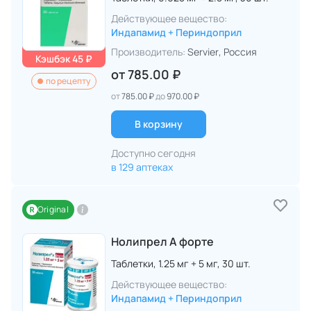
Действующее вещество:
Индапамид + Периндоприл
Производитель:
Servier
, Россия
Кэшбэк 45 ₽
от
785.00 ₽
по рецепту
от
785.00 ₽
до
970.00 ₽
В корзину
Доступно сегодня
в 129 аптеках
Original
Нолипрел А форте
Таблетки,
1.25 мг + 5 мг,
30 шт.
Действующее вещество:
Индапамид + Периндоприл