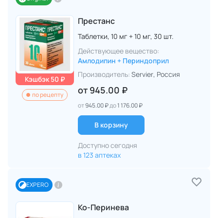
Престанс
Таблетки,
10 мг + 10 мг,
30 шт.
Действующее вещество:
Амлодипин + Периндоприл
Производитель:
Servier
, Россия
Кэшбэк 50 ₽
от
945.00 ₽
по рецепту
от
945.00 ₽
до
1 176.00 ₽
В корзину
Доступно сегодня
в 123 аптеках
EXPERO
Ко-Перинева