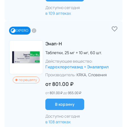
Доступно сегодня
в 109 аптеках
EXPERO
Энап-Н
Таблетки,
25 мг + 10 мг,
60 шт.
Действующее вещество:
Гидрохлоротиазид + Эналаприл
Производитель:
KRKA
, Словения
по рецепту
от
801.00 ₽
от
801.00 ₽
до
955.00 ₽
В корзину
Доступно сегодня
в 108 аптеках