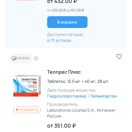
от
432.00 ₽
от
432.00 ₽
до
611.00 ₽
В корзину
Доступно сегодня
в 111 аптеках
EXPERO
Телпрес Плюс
Таблетки,
12.5 мг + 40 мг,
28 шт.
Действующее вещество:
Гидрохлоротиазид + Телмисартан
Производитель:
по рецепту
Laboratorios Liconsa S.A.
, Испания/
Россия
от
351.00 ₽