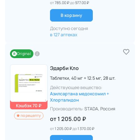
от
785.00 ₽
до
977.00 ₽
В корзину
Доступно сегодня
в 127 аптеках
Original
Эдарби Кло
Таблетки,
40 мг + 12.5 мг,
28 шт.
Действующее вещество:
Азилсартана медоксомил +
Хлорталидон
Кэшбэк 70 ₽
Производитель:
STADA
, Россия
по рецепту
от
1 205.00 ₽
от
1 205.00 ₽
до
1 370.00 ₽