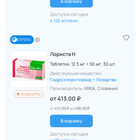
В корзину
Доступно сегодня
в 126 аптеках
EXPERO
Лориста Н
Таблетки,
12.5 мг + 50 мг,
30 шт.
Действующее вещество:
Гидрохлоротиазид + Лозартан
Производитель:
KRKA
, Словения
по рецепту
от
413.00 ₽
от
413.00 ₽
до
495.00 ₽
В корзину
Доступно сегодня