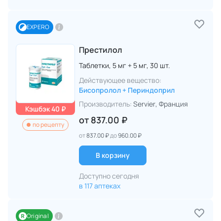
EXPERO
Престилол
Таблетки,
5 мг + 5 мг,
30 шт.
Действующее вещество:
Бисопролол + Периндоприл
Производитель:
Servier
, Франция
Кэшбэк 40 ₽
от
837.00 ₽
по рецепту
от
837.00 ₽
до
960.00 ₽
В корзину
Доступно сегодня
в 117 аптеках
Original