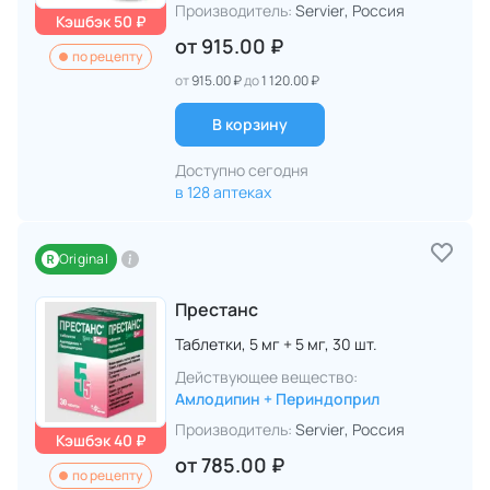
Производитель:
Servier
, Россия
Кэшбэк 50 ₽
от
915.00 ₽
по рецепту
от
915.00 ₽
до
1 120.00 ₽
В корзину
Доступно сегодня
в 128 аптеках
Original
Престанс
Таблетки,
5 мг + 5 мг,
30 шт.
Действующее вещество:
Амлодипин + Периндоприл
Производитель:
Servier
, Россия
Кэшбэк 40 ₽
от
785.00 ₽
по рецепту