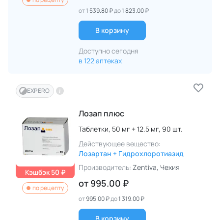
от
1 539.80 ₽
до
1 823.00 ₽
В корзину
Доступно сегодня
в 122 аптеках
EXPERO
Лозап плюс
Таблетки,
50 мг + 12.5 мг,
90 шт.
Действующее вещество:
Лозартан + Гидрохлоротиазид
Производитель:
Zentiva
, Чехия
Кэшбэк 50 ₽
от
995.00 ₽
по рецепту
от
995.00 ₽
до
1 319.00 ₽
В корзину