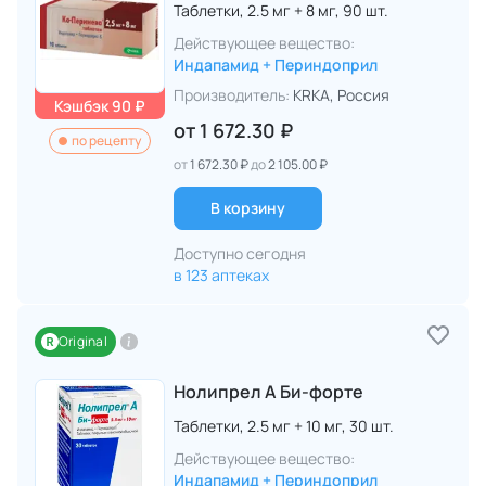
Таблетки,
2.5 мг + 8 мг,
90 шт.
Действующее вещество:
Индапамид + Периндоприл
Производитель:
KRKA
, Россия
Кэшбэк 90 ₽
от
1 672.30 ₽
по рецепту
от
1 672.30 ₽
до
2 105.00 ₽
В корзину
Доступно сегодня
в 123 аптеках
Original
Нолипрел А Би-форте
Таблетки,
2.5 мг + 10 мг,
30 шт.
Действующее вещество:
Индапамид + Периндоприл