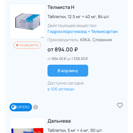
Телмиста Н
Таблетки,
12.5 мг + 40 мг,
84 шт.
Действующее вещество:
Гидрохлоротиазид + Телмисартан
Производитель:
KRKA
, Словения
по рецепту
от
894.00 ₽
от
894.00 ₽
до
1 338.00 ₽
В корзину
Доступно сегодня
в 106 аптеках
EXPERO
Дальнева
Таблетки,
5 мг + 4 мг,
90 шт.