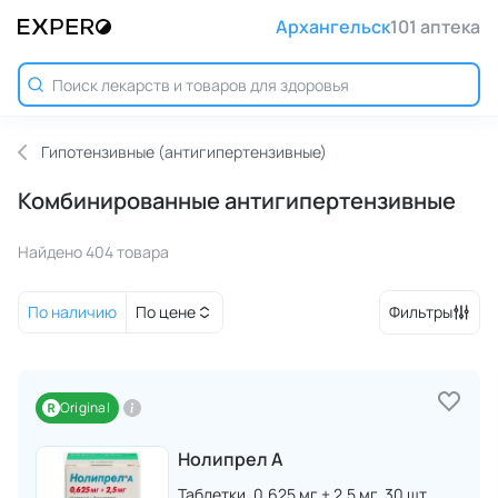
Архангельск
101 аптека
Гипотензивные (антигипертензивные)
Комбинированные антигипертензивные
Найдено 404 товара
По наличию
По цене
Фильтры
Original
Нолипрел А
Таблетки,
0.625 мг + 2.5 мг,
30 шт.