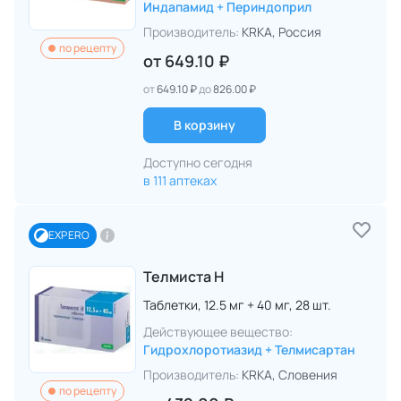
Индапамид + Периндоприл
Производитель:
KRKA
, Россия
по рецепту
от
649.10 ₽
от
649.10 ₽
до
826.00 ₽
В корзину
Доступно сегодня
в 111 аптеках
EXPERO
Телмиста Н
Таблетки,
12.5 мг + 40 мг,
28 шт.
Действующее вещество:
Гидрохлоротиазид + Телмисартан
Производитель:
KRKA
, Словения
по рецепту