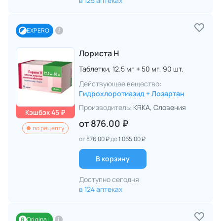
в 125 аптеках
EXPERO
Лориста Н
Таблетки,
12.5 мг + 50 мг,
90 шт.
Действующее вещество:
Гидрохлоротиазид + Лозартан
Производитель:
KRKA
, Словения
Кэшбэк 45 ₽
от
876.00 ₽
по рецепту
от
876.00 ₽
до
1 065.00 ₽
В корзину
Доступно сегодня
в 124 аптеках
Original