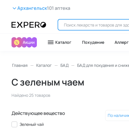
Архангельск
101 аптека
Акции
Каталог
Похудение
Аллерг
Главная
Каталог
БАД
БАД для похудения и сниж
С зеленым чаем
Найдено 25 товаров
Действующее вещество
По наличи
Зеленый чай