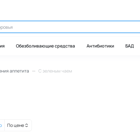
ия
Обезболивающие средства
Антибиотики
БАД
ения аппетита
С зеленым чаем
ю
По цене