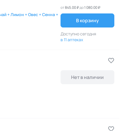
от
845.00 ₽
до
1 080.00 ₽
чай + Лимон + Овес + Сенна +
В корзину
Доступно сегодня
в 11 аптеках
Нет в наличии