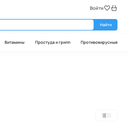
Войти
Войт
Найти
Витамины
Простуда и грипп
Противовирусные