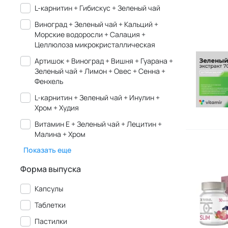
L-карнитин + Гибискус + Зеленый чай
Виноград + Зеленый чай + Кальций +
Морские водоросли + Салация +
Целлюлоза микрокристаллическая
Артишок + Виноград + Вишня + Гуарана +
Зеленый чай + Лимон + Овес + Сенна +
Фенхель
L-карнитин + Зеленый чай + Инулин +
Хром + Худия
Витамин E + Зеленый чай + Лецитин +
Малина + Хром
Показать еще
Форма выпуска
Капсулы
Таблетки
Пастилки