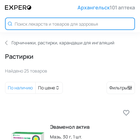
Архангельск
101 аптека
Горчичники, растирки, карандаши для ингаляций
Растирки
Найдено 25 товаров
По наличию
По цене
Фильтры
Эваменол актив
Мазь,
30 г,
1 шт.