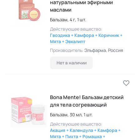
натуральными эфирными
маслами
Бальзам,
4 г,
1 шт.
Действующее вещество:
Гвоздика + Камфора + Коричник +
Мята + Эвкалипт
Производитель:
Эльфарма
, Россия
Нет в наличии
Bona Mente! Бальзам детский
для тела согревающий
Бальзам,
30 мл,
1 шт.
Действующее вещество:
Акация + Календула + Камфора +
Мята + Пихта + Ромашка +