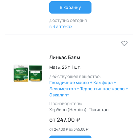
В корзину
Доступно сегодня
в 3 аптеках
Линкас Балм
Мазь,
25 г,
1 шт.
Действующее вещество:
Гвоздичное масло + Камфора +
Левоментол + Терпентинное масло +
Эвкалипт
Производитель:
Хербион (Herbion)
, Пакистан
от
247.00 ₽
от
247.00 ₽
до
345.00 ₽