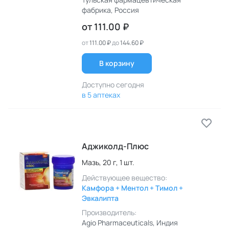
фабрика
, Россия
от
111.00 ₽
от
111.00 ₽
до
144.60 ₽
В корзину
Доступно сегодня
в 5 аптеках
Аджиколд-Плюс
Мазь,
20 г,
1 шт.
Действующее вещество:
Камфора + Ментол + Тимол +
Эвкалипта
Производитель:
Agio Pharmaceuticals
, Индия