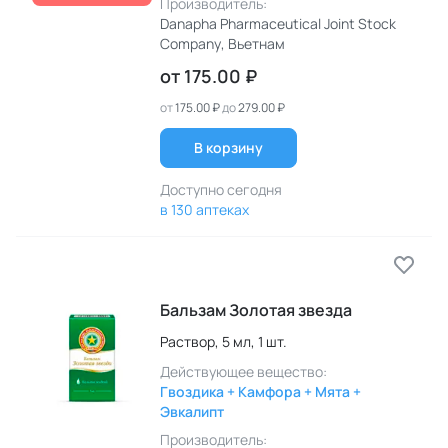
Производитель:
Danapha Pharmaceutical Joint Stock
Company
, Вьетнам
от
175.00 ₽
от
175.00 ₽
до
279.00 ₽
В корзину
Доступно сегодня
в 130 аптеках
Бальзам Золотая звезда
Раствор,
5 мл,
1 шт.
Действующее вещество:
Гвоздика + Камфора + Мята +
Эвкалипт
Производитель: