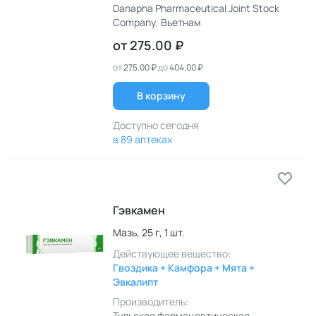
Danapha Pharmaceutical Joint Stock
Company
, Вьетнам
от
275.00 ₽
от
275.00 ₽
до
404.00 ₽
В корзину
Доступно сегодня
в 89 аптеках
Гэвкамен
Мазь,
25 г,
1 шт.
Действующее вещество:
Гвоздика + Камфора + Мята +
Эвкалипт
Производитель:
Тульская фармацевтическая