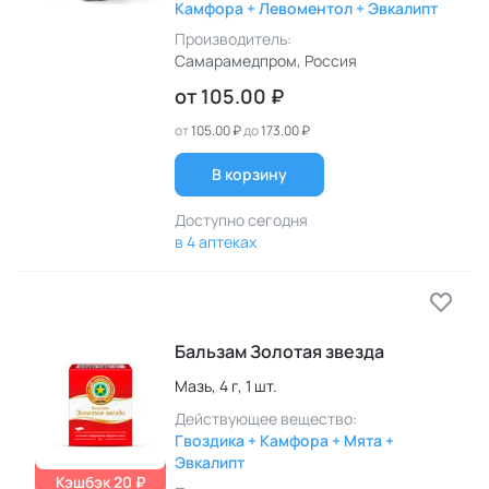
Камфора + Левоментол + Эвкалипт
Производитель:
Самарамедпром
, Россия
от
105.00 ₽
от
105.00 ₽
до
173.00 ₽
В корзину
Доступно сегодня
в 4 аптеках
Бальзам Золотая звезда
Мазь,
4 г,
1 шт.
Действующее вещество:
Гвоздика + Камфора + Мята +
Эвкалипт
Кэшбэк 20 ₽