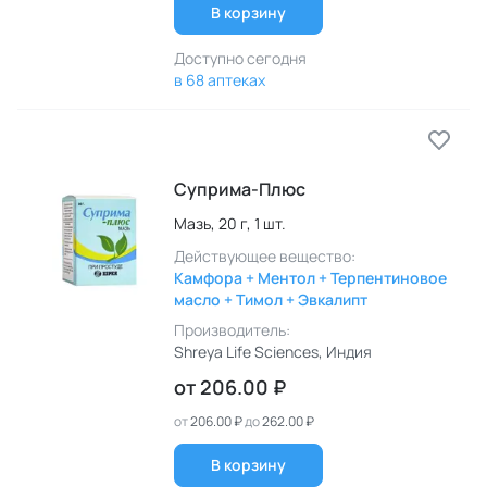
В корзину
Доступно сегодня
в 68 аптеках
Суприма-Плюс
Мазь,
20 г,
1 шт.
Действующее вещество:
Камфора + Ментол + Терпентиновое
масло + Тимол + Эвкалипт
Производитель:
Shreya Life Sciences
, Индия
от
206.00 ₽
от
206.00 ₽
до
262.00 ₽
В корзину