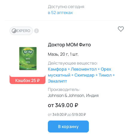
Доступно сегодня
в 52 аптеках
EXPERO
Доктор МОМ Фито
Мазь,
20 г,
1 шт.
Действующее вещество:
Камфора + Левоментол + Орех
мускатный + Скипидар + Тимол +
Кэшбэк 25 ₽
Эвкалипт
Производитель:
Johnson & Johnson
, Индия
от
349.00 ₽
от
349.00 ₽
до
519.00 ₽
В корзину