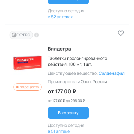
Доступно сегодня
в 52 аптеках
EXPERO
Вилдегра
Таблетки пролонгированного
действия,
100 мг,
1 шт.
Действующее вещество:
Силденафил
Производитель:
Озон
, Россия
по рецепту
от
177.00 ₽
от
177.00 ₽
до
296.00 ₽
В корзину
Доступно сегодня
в 51 аптеке