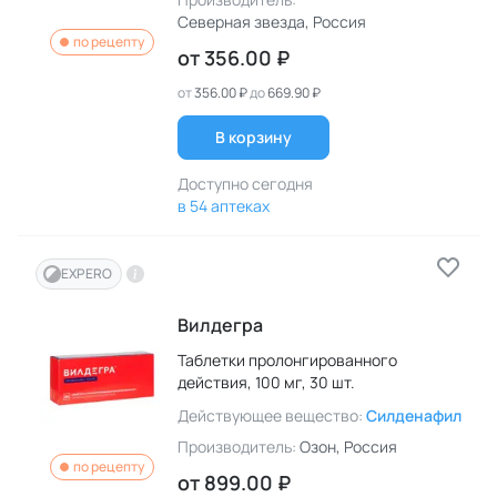
Северная звезда
, Россия
по рецепту
от
356.00 ₽
от
356.00 ₽
до
669.90 ₽
В корзину
Доступно сегодня
в 54 аптеках
EXPERO
Вилдегра
Таблетки пролонгированного
действия,
100 мг,
30 шт.
Действующее вещество:
Силденафил
Производитель:
Озон
, Россия
по рецепту
от
899.00 ₽