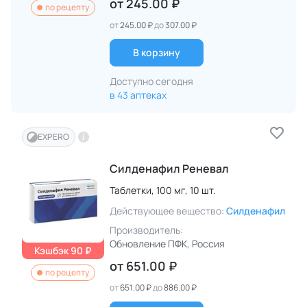
от
245.00 ₽
по рецепту
от
245.00 ₽
до
307.00 ₽
В корзину
Доступно сегодня
в 43 аптеках
EXPERO
Силденафил Реневал
Таблетки,
100 мг,
10 шт.
Действующее вещество:
Силденафил
Производитель:
Обновление ПФК
, Россия
Кэшбэк 90 ₽
от
651.00 ₽
по рецепту
от
651.00 ₽
до
886.00 ₽