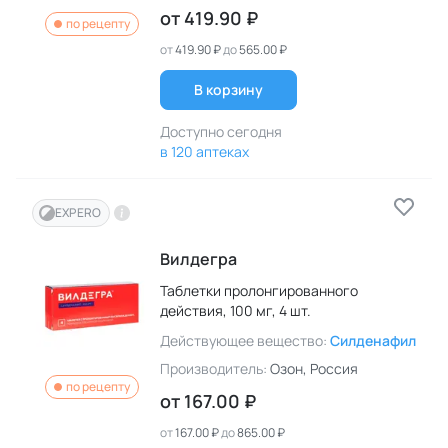
от
419.90 ₽
по рецепту
от
419.90 ₽
до
565.00 ₽
В корзину
Доступно сегодня
в 120 аптеках
EXPERO
Вилдегра
Таблетки пролонгированного
действия,
100 мг,
4 шт.
Действующее вещество:
Силденафил
Производитель:
Озон
, Россия
по рецепту
от
167.00 ₽
от
167.00 ₽
до
865.00 ₽