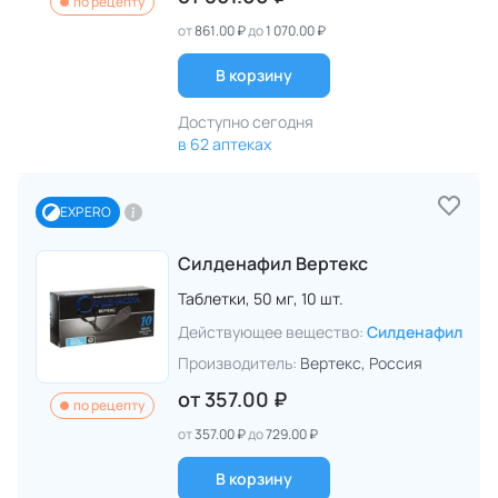
по рецепту
от
861.00 ₽
до
1 070.00 ₽
В корзину
Доступно сегодня
в 62 аптеках
EXPERO
Силденафил Вертекс
Таблетки,
50 мг,
10 шт.
Действующее вещество:
Силденафил
Производитель:
Вертекс
, Россия
от
357.00 ₽
по рецепту
от
357.00 ₽
до
729.00 ₽
В корзину