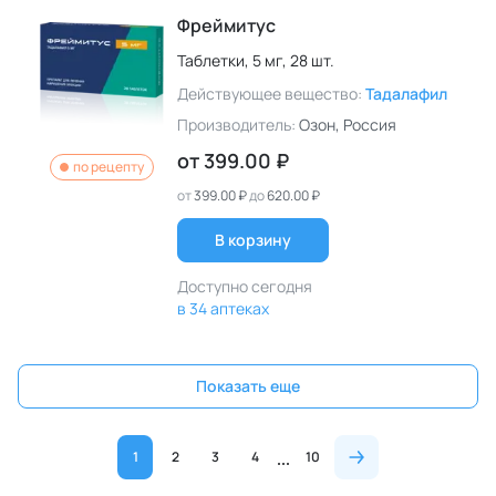
Фреймитус
Таблетки,
5 мг,
28 шт.
Действующее вещество:
Тадалафил
Производитель:
Озон
, Россия
от
399.00 ₽
по рецепту
от
399.00 ₽
до
620.00 ₽
В корзину
Доступно сегодня
в 34 аптеках
Показать еще
1
2
3
4
10