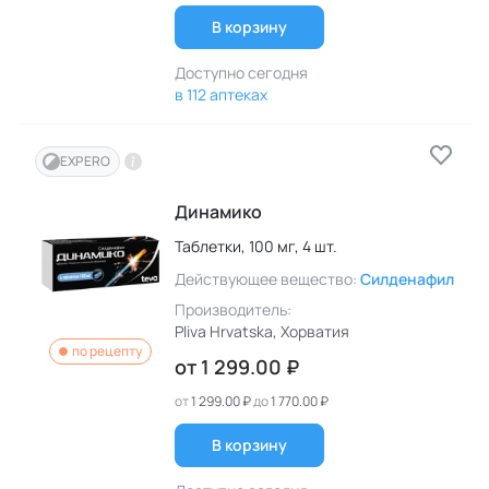
В корзину
Доступно сегодня
в 112 аптеках
EXPERO
Динамико
Таблетки,
100 мг,
4 шт.
Действующее вещество:
Силденафил
Производитель:
Pliva Hrvatska
, Хорватия
по рецепту
от
1 299.00 ₽
от
1 299.00 ₽
до
1 770.00 ₽
В корзину