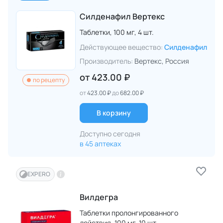
Силденафил Вертекс
Таблетки,
100 мг,
4 шт.
Действующее вещество:
Силденафил
Производитель:
Вертекс
, Россия
от
423.00 ₽
по рецепту
от
423.00 ₽
до
682.00 ₽
В корзину
Доступно сегодня
в 45 аптеках
EXPERO
Вилдегра
Таблетки пролонгированного
действия,
100 мг,
10 шт.