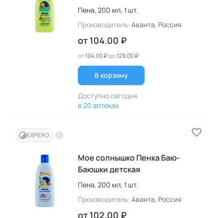
Пена,
200 мл,
1 шт.
Производитель:
Аванта
, Россия
от
104.00 ₽
от
104.00 ₽
до
129.00 ₽
В корзину
Доступно сегодня
в 20 аптеках
EXPERO
Мое солнышко Пенка Баю-
Баюшки детская
Пена,
200 мл,
1 шт.
Производитель:
Аванта
, Россия
от
102.00 ₽