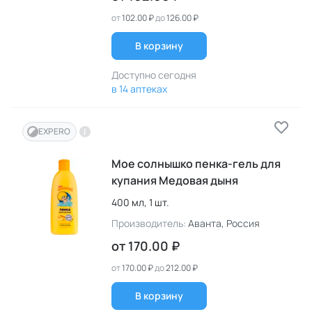
от
102.00 ₽
до
126.00 ₽
В корзину
Доступно сегодня
в 14 аптеках
EXPERO
Мое солнышко пенка-гель для
купания Медовая дыня
400 мл,
1 шт.
Производитель:
Аванта
, Россия
от
170.00 ₽
от
170.00 ₽
до
212.00 ₽
В корзину