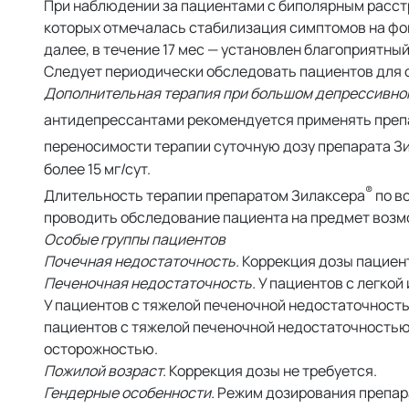
При наблюдении за пациентами с биполярным расст
которых отмечалась стабилизация симптомов на фоне 
далее, в течение 17 мес — установлен благоприятн
Следует периодически обследовать пациентов для
Дополнительная терапия при большом депрессивно
антидепрессантами рекомендуется применять преп
переносимости терапии суточную дозу препарата З
более 15 мг/сут.
®
Длительность терапии препаратом Зилаксера
по в
проводить обследование пациента на предмет возм
Особые группы пациентов
Почечная недостаточность.
Коррекция дозы пациент
Печеночная недостаточность.
У пациентов с легкой
У пациентов с тяжелой печеночной недостаточность
пациентов с тяжелой печеночной недостаточностью
осторожностью.
Пожилой возраст.
Коррекция дозы не требуется.
Гендерные особенности.
Режим дозирования препара