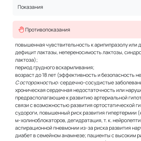
Показания
Противопоказания
повышенная чувствительность к арипипразолу или 
дефицит лактазы, непереносимость лактозы, синдро
лактоза);
период грудного вскармливания;
возраст до 18 лет (эффективность и безопасность н
С осторожностью:
сердечно-сосудистые заболевани
хроническая сердечная недостаточность или наруш
предрасполагающие к развитию артериальной гипот
связи с возможностью развития ортостатической ги
судороги, повышенный риск развития гипертермии (
м-холиноблокаторов, дегидратация, т. к. нейролеп
аспирационной пневмонии из-за риска развития на
диабет в семейном анамнезе; пациенты с высоким р