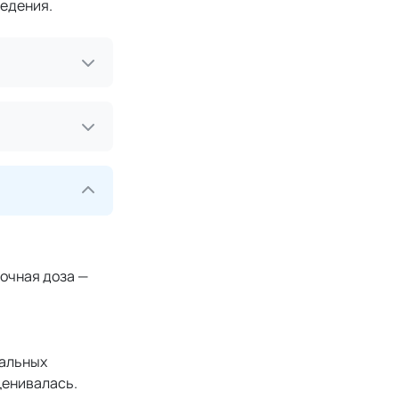
ведения.
точная доза —
кальных
ценивалась.