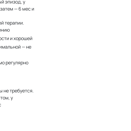
й эпизод, у
затем — 6 мес и
й терапии.
чению
ости и хорошей
имальной — не
мо регулярно
ы не требуется.
том, у
с