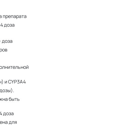
а препарата
4 доза
 доза
ров
полнительной
н) и CYP3А4
дозы).
жна быть
4 доза
чена для