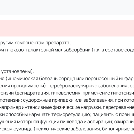
другим компонентам препарата;
м глюкозо-галактозной мальабсорбции (т.к. в составе со
е установлены).
я (ишемическая болезнь сердца или перенесенный инфар
ения проводимости); цереброваскулярные заболевания; с
ензии (дегидратация, гиповолемия, применение гипотензи
потензии; судорожные припадки или заболевания, при кот
например интенсивные физические нагрузки, перегревани
тики способны нарушать терморегуляцию; пациенты с повы
рушения моторной функции пищевода и аспирации; ожирени
иском суицида (психотические заболевания, биполярные р