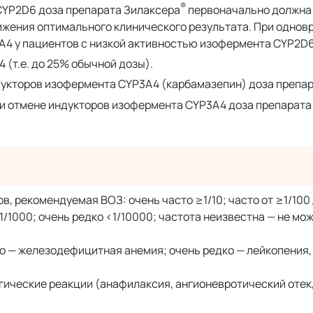
®
CYP2D6 доза препарата Зилаксера
первоначально должна
тижения оптимального клинического результата. При одно
4 у пациентов с низкой активностью изофермента CYP2D6
 (т.е. до 25% обычной дозы).
укторов изофермента CYP3A4 (карбамазепин) доза препар
при отмене индукторов изофермента CYP3A4 доза препарата
 рекомендуемая ВОЗ: очень часто ≥1/10; часто от ≥1/100 д
<1/1000; очень редко <1/10000; частота неизвестна — не мо
о — железодефицитная анемия; очень редко — лейкопения,
гические реакции (анафилаксия, ангионевротический отек,