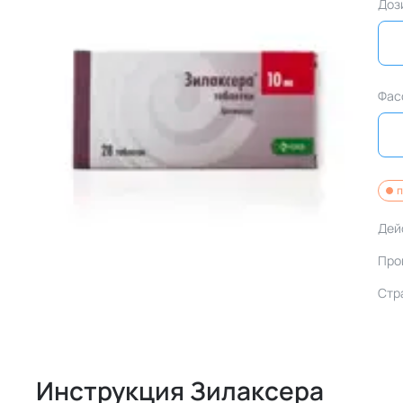
Доз
Фас
п
Дей
Про
Стр
Инструкция Зилаксера