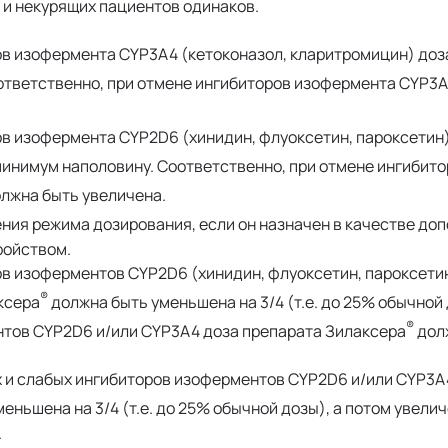
и некурящих пациентов одинаков.
в изофермента CYP3A4 (кетоконазол, кларитромицин) доз
ответственно, при отмене ингибиторов изофермента CYP3A
 изофермента CYP2D6 (хинидин, флуоксетин, пароксетин)
инимум наполовину. Соответственно, при отмене ингибито
лжна быть увеличена.
ния режима дозирования, если он назначен в качестве до
ройством.
 изоферментов CYP2D6 (хинидин, флуоксетин, пароксети
®
ксера
должна быть уменьшена на 3/4 (т.е. до 25% обычной 
®
нтов CYP2D6 и/или СYP3A4 доза препарата Зилаксера
дол
 и слабых ингибиторов изоферментов CYP2D6 и/или СYP3A
ньшена на 3/4 (т.е. до 25% обычной дозы), а потом увели
.