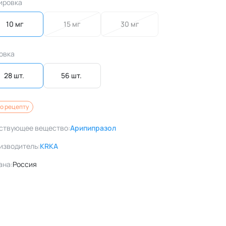
ировка
10 мг
15 мг
30 мг
овка
28 шт. 
56 шт. 
о рецепту
ствующее вещество:
Арипипразол
изводитель:
KRKA
ана:
Россия