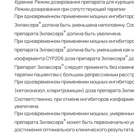
Курение.
Режим дозирования препарата для курящих 
Режим дозирования при сопутствующей терапии
При одновременном применении мощных ингибиторо
®
Зилаксера
должна быть уменьшена наполовину. Со
®
препарата Зилаксера
должна быть увеличена.
При одновременном применении мощных ингибиторов
®
препарата Зилаксера
должна быть уменьшена как м
®
изофермента CYP2D6 доза препарата Зилаксера
до
®
Препарат Зилаксера
следует применять без измене
терапии пациентам с большим депрессивным расст
При одновременном применении мощных ингибиторов
(кетоконазол, кларитромицин) доза препарата Зила
Соответственно, при отмене ингибиторов изоферме
увеличена.
При одновременном применении мощных, умеренных
®
препарата Зилаксера
может быть первоначально уме
достижения оптимального клинического результата