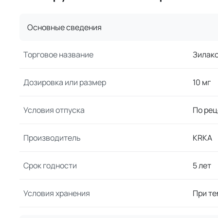
Основные сведения
Торговое название
Зилак
Дозировка или размер
10 мг
Условия отпуска
По рец
Производитель
KRKA
Срок годности
5 лет
Условия хранения
При те