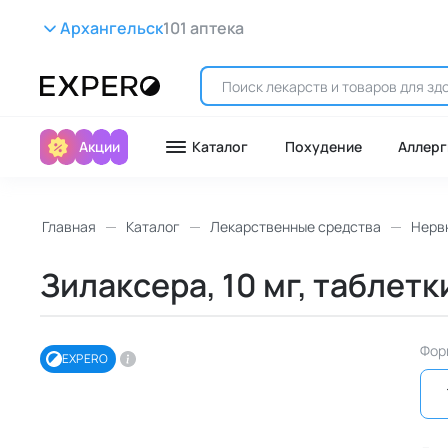
Архангельск
101 аптека
Акции
Каталог
Похудение
Аллерг
Главная
Каталог
Лекарственные средства
Нерв
Зилаксера, 10 мг, таблетк
Фор
EXPERO