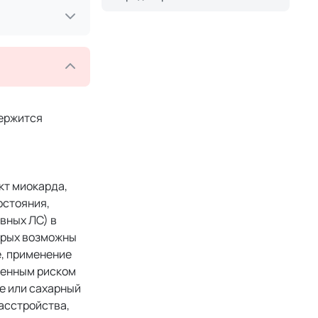
держится
кт миокарда,
остояния,
вных ЛС) в
орых возможны
е, применение
шенным риском
е или сахарный
асстройства,