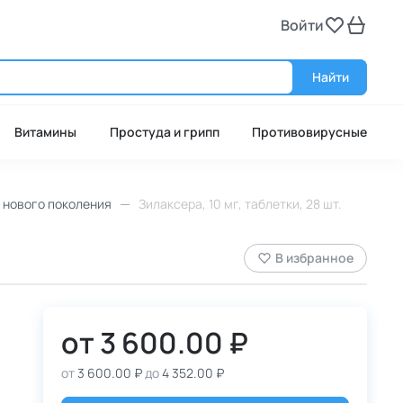
Войти
Войт
Найти
Витамины
Простуда и грипп
Противовирусные
 нового поколения
Зилаксера, 10 мг, таблетки, 28 шт.
В избранное
от
3 600.00 ₽
от
3 600.00 ₽
до
4 352.00 ₽