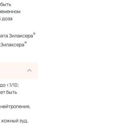
 быть
временном
 доза
®
ата Зилаксера
®
 Зилаксера
о <1/10;
жет быть
 нейтропения,
 кожный зуд,