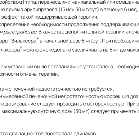
ройством I типа, перенесшими маниакальный или смешанны
приема арипипразола (15 или 30 мг/сут) в течение 6 нед, 
ый эффект такой поддерживающей терапии.
 определения необходимости продолжения поддерживающе
м расстройстве.
В качестве дополнительной терапии к ле
®
арат Зилаксера
в начальной дозе 5 мг/сут. При необходим
®
илаксера
можно еженедельно увеличивать на 5 мг до макс
сем указанным выше показаниям не установлена, необходи
ожности отмены терапии.
ам с почечной недостаточностью не требуется.
 и умеренной печеночной недостаточностью коррекция доз
ю дозирование следует проводить с осторожностью. При э
 максимальную суточную дозу (30 мг) следует применять 
та для пациентов обоего пола одинаков.