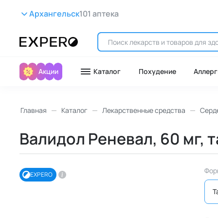
Архангельск
101 аптека
Акции
Каталог
Похудение
Аллерг
Главная
Каталог
Лекарственные средства
Серд
Валидол Реневал, 60 мг, 
Фор
EXPERO
Т