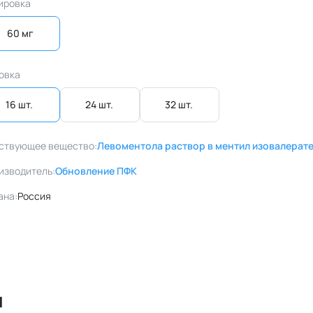
ировка
60 мг
овка
16 шт. 
24 шт. 
32 шт. 
ствующее вещество:
Левоментола раствор в ментил изовалерат
изводитель:
Обновление ПФК
ана:
Россия
л