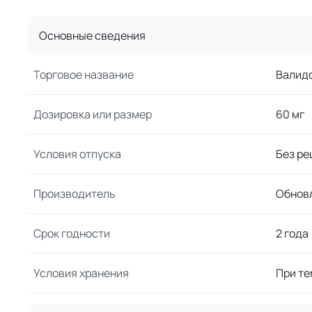
Основные сведения
Торговое название
Валид
Дозировка или размер
60 мг
Условия отпуска
Без ре
Производитель
Обнов
Срок годности
2 года
Условия хранения
При те