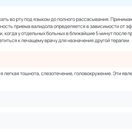
ать во рту под языком до полного рассасывания. Принимаю
льность приема валидола определяется в зависимости от 
, когда у отдельных больных в ближайшие 5 минут после п
титься к лечащему врачу для назначения другой терапии.
 легкая тошнота, слезотечение, головокружение. Эти явл