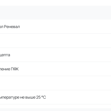
ол Реневал
цепта
ление ПФК
мпературе не выше 25 °С