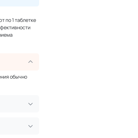
т по 1 таблетке
эффективности
риема
ения обычно