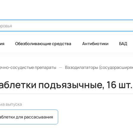
ия
Обезболивающие средства
Антибиотики
БАД
ечно-сосудистые препараты
Вазодилататоры (сосудорасширя
таблетки подъязычные, 16 шт.
ма выпуска
аблетки для рассасывания