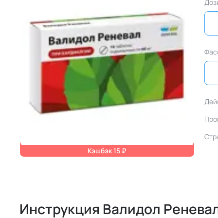
Доз
Фас
Дей
Про
Стр
Кэшбэк 15 ₽
Инструкция Валидол Ренева