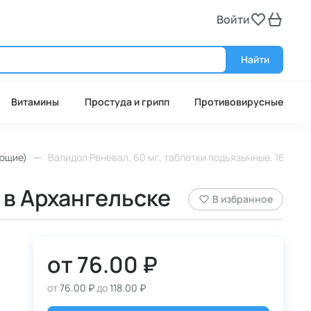
Войти
Войт
Найти
Витамины
Простуда и грипп
Противовирусные
ющие)
Валидол Реневал, 60 мг, таблетки подъязычные, 16 шт.
 в Архангельске
В избранное
от
76.00 ₽
от
76.00 ₽
до
118.00 ₽