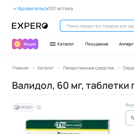
Архангельск
101 аптека
Акции
Каталог
Похудение
Аллерг
Главная
Каталог
Лекарственные средства
Серд
Валидол, 60 мг, таблетки
Фор
EXPERO
Т