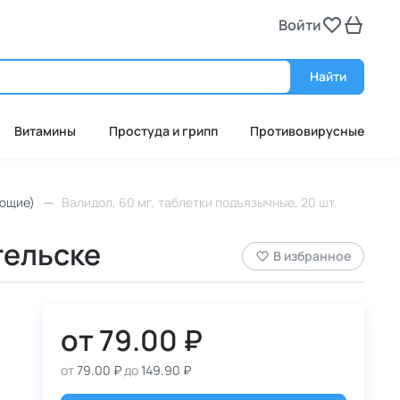
Войти
Войт
Найти
Витамины
Простуда и грипп
Противовирусные
ющие)
Валидол, 60 мг, таблетки подъязычные, 20 шт.
гельске
В избранное
от
79.00 ₽
от
79.00 ₽
до
149.90 ₽