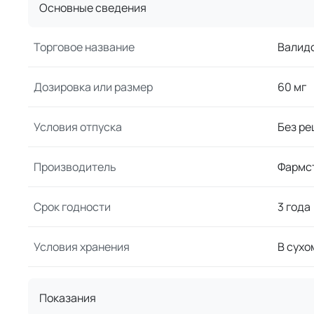
Основные сведения
Торговое название
Валид
Дозировка или размер
60 мг
Условия отпуска
Без ре
Производитель
Фармс
Срок годности
3 года
Условия хранения
В сухо
Показания