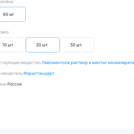
ировка
60 мг
овка
10 шт. 
20 шт. 
30 шт. 
ствующее вещество:
Левоментола раствор в ментил изовалерат
изводитель:
Фармстандарт
ана:
Россия