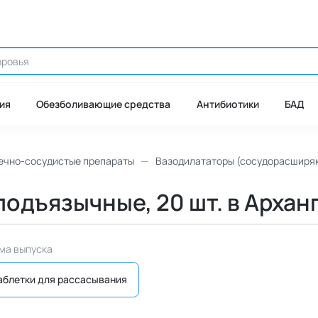
ия
Обезболивающие средства
Антибиотики
БАД
ечно-сосудистые препараты
Вазодилататоры (сосудорасширя
 подъязычные, 20 шт. в Архан
ма выпуска
аблетки для рассасывания