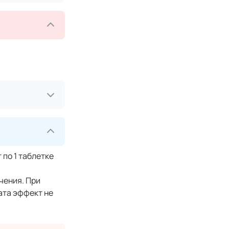
 по 1 таблетке
чения. При
ата эффект не