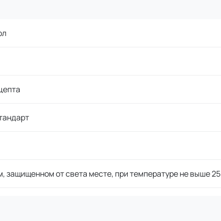
ол
цепта
тандарт
м, защищенном от света месте, при температуре не выше 25