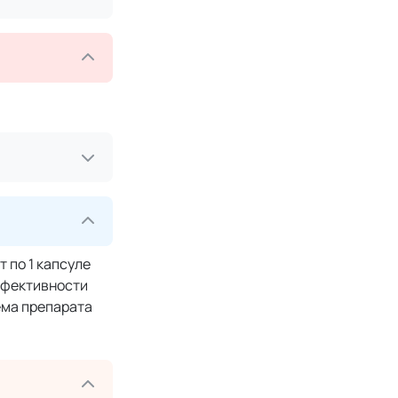
 по 1 капсуле
эффективности
ема препарата