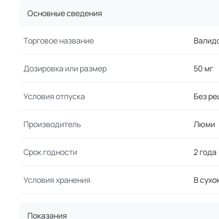
Основные сведения
Торговое название
Валид
Дозировка или размер
50 мг
Условия отпуска
Без ре
Производитель
Люми
Срок годности
2 года
Условия хранения
В сухо
Показания