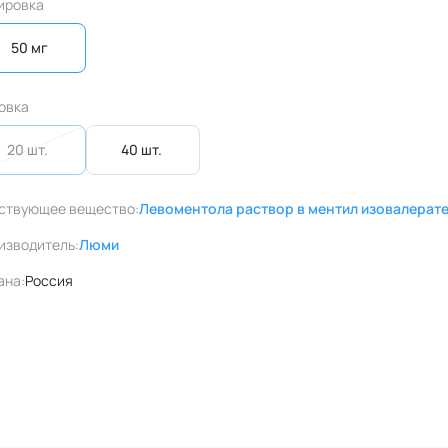
ировка
50 мг
овка
20 шт. 
40 шт. 
ствующее вещество:
Левоментола раствор в ментил изовалерат
изводитель:
Люми
ана:
Россия