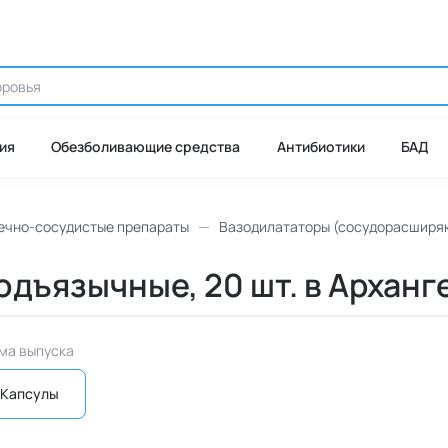
ия
Обезболивающие средства
Антибиотики
БАД
ечно-сосудистые препараты
Вазодилататоры (сосудорасширя
подъязычные, 20 шт. в Арханг
ма выпуска
Капсулы