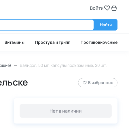
Войти
Войт
Найти
Витамины
Простуда и грипп
Противовирусные
ющие)
Валидол, 50 мг, капсулы подъязычные, 20 шт.
ельске
В избранное
Нет в наличии