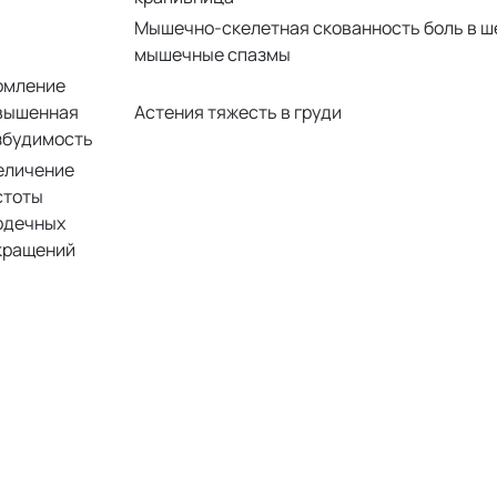
Мышечно-скелетная скованность боль в ше
мышечные спазмы
омление
вышенная
Астения тяжесть в груди
збудимость
еличение
стоты
рдечных
кращений