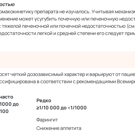
ностью
рмакокинетику препарата не изучалось. Учитывая механиз
менение может усугубить почечную или печеночную недост
 с тяжелой печеночной или почечной недостаточностью (см
едостаточности легкой и средней степени его следует при
сят четкий дозозависимый характер и варьируют от пациен
ассифицирована в соответствии с рекомендациями Всемир
часто
Редко
/1000 до
≥1/10 000 до <1/1000
/100
Фарингит
Снижение аппетита