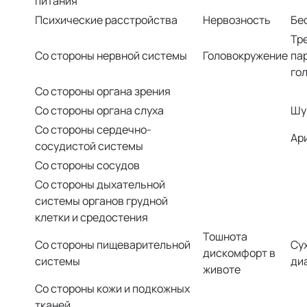
питания
Психические расстройства
Нервозность
Бе
Тр
Со стороны нервной системы
Головокружение
па
го
Со стороны органа зрения
Со стороны органа слуха
Шу
Со стороны сердечно-
Ар
сосудистой системы
Со стороны сосудов
Со стороны дыхательной
системы органов грудной
клетки и средостения
Тошнота
Со стороны пищеварительной
Сух
дискомфорт в
системы
ди
животе
Со стороны кожи и подкожных
тканей