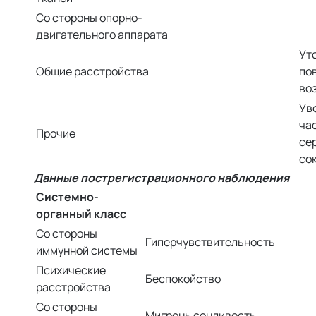
Со стороны опорно-
двигательного аппарата
Ут
Общие расстройства
по
во
Ув
ча
Прочие
се
со
Данные пострегистрационного наблюдения
Системно-
органный класс
Со стороны
Гиперчувствительность
иммунной системы
Психические
Беспокойство
расстройства
Со стороны
Мигрень сонливость