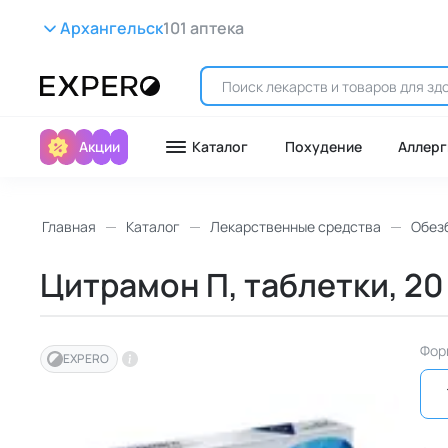
Архангельск
101 аптека
Акции
Каталог
Похудение
Аллерг
Главная
Каталог
Лекарственные средства
Обез
Цитрамон П, таблетки, 20
Фор
EXPERO