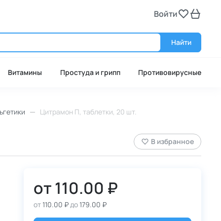
Войти
Войт
Найти
Витамины
Простуда и грипп
Противовирусные
ьгетики
Цитрамон П, таблетки, 20 шт.
В избранное
от
110.00 ₽
от
110.00 ₽
до
179.00 ₽