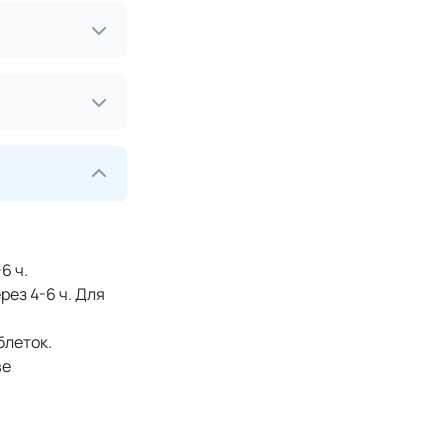
6 ч.
ез 4-6 ч. Для
блеток.
ве