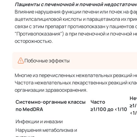
Пациенты с печеночной и почечной недостаточ
Влияние нарушения функции печени или почек на фа
ацетилсалициловой кислоты и парацетамола их при
связи с этим препарат противопоказан у пациентов
"Противопоказания") а при печеночной и почечной н
осторожностью.
Побочные эффекты
Многие из перечисленных нежелательных реакций но
Частота нежелательных лекарственных реакций кл
организации здравоохранения.
Не
Системно-органные классы
Часто
≥1
по MedDRA
≥1/100 до <1/10
<1
Инфекции и инвазии
Нарушения метаболизма и