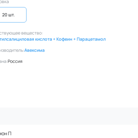
овка
20 шт. 
ствующее вещество:
тилсалициловая кислота + Кофеин + Парацетамол
изводитель:
Авексима
ана:
Россия
мон П