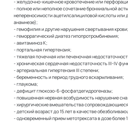
- желудочно-кишечное кровотечение или перфораци
- полное или неполное сочетание бронхиальной аст
непереносимости ацетилсалициловой кислоты или др
анамнезе);
- гемофилия и другие нарушения свертывания крови
- геморрагический диатез гипопротромбинемия;
- авитаминоз К;
- портальная гипертензия;
- тяжелая почечная или печеночная недостаточност
- хроническая сердечная недостаточность III-IV фу
- артериальная гипертензия III степени;
- беременность и период грудного вскармливания;
- глаукома;
- дефицит глюкозо-6-фосфатдегидрогеназы;
- повышенная нервная возбудимость нарушение сна
- хирургические вмешательства сопровождающиеся
- детский возраст до 15 лет в качестве обезболиваю
- одновременный прием метотрексата в дозе более 1