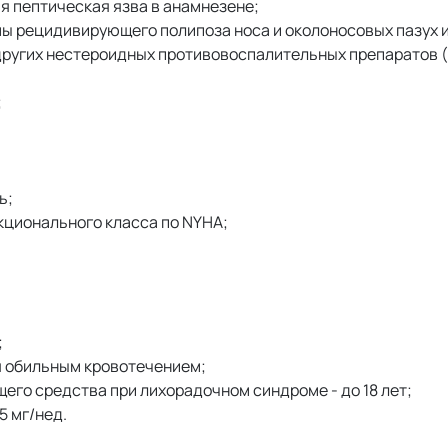
я пептическая язва в анамнезене;
мы рецидивирующего полипоза носа и околоносовых пазух 
угих нестероидных противовоспалительных препаратов (в 
;
ь;
нкционального класса по NYHA;
;
 обильным кровотечением;
щего средства при лихорадочном синдроме - до 18 лет;
5 мг/нед.