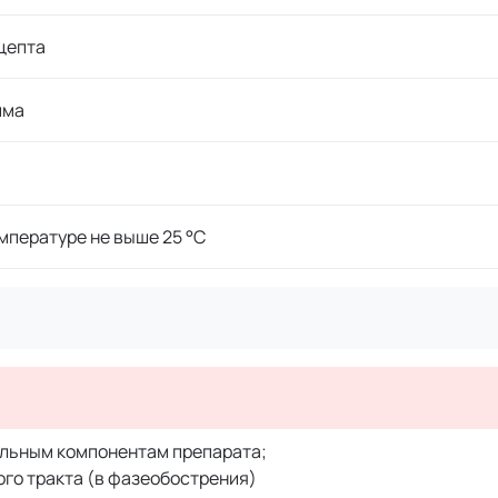
цепта
има
мпературе не выше 25 °C
ельным компонентам препарата;
го тракта (в фазеобострения)