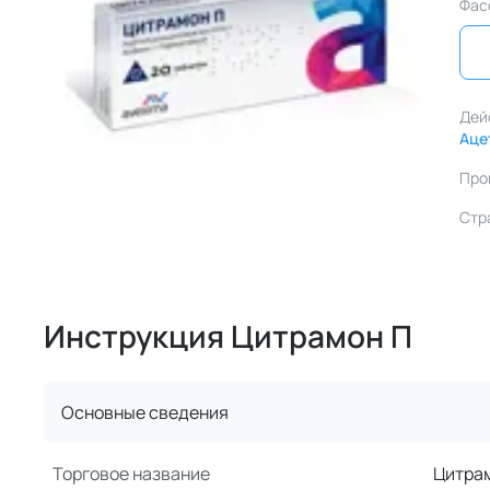
Фас
Дей
Аце
Про
Стр
Инструкция Цитрамон П
Основные сведения
Торговое название
Цитра