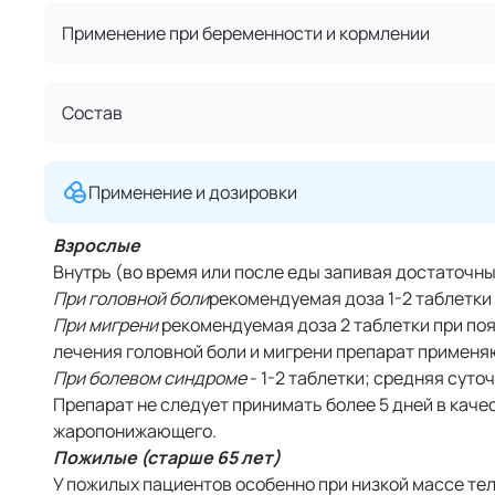
Применение при беременности и кормлении
Состав
Применение и дозировки
Взрослые
Внутрь (во время или после еды запивая достаточн
При головной боли
рекомендуемая доза 1-2 таблетки 
При мигрени
рекомендуемая доза 2 таблетки при по
лечения головной боли и мигрени препарат применяю
При болевом синдроме
- 1-2 таблетки; средняя суто
Препарат не следует принимать более 5 дней в каче
жаропонижающего.
Пожилые (старше 65 лет)
У пожилых пациентов особенно при низкой массе те