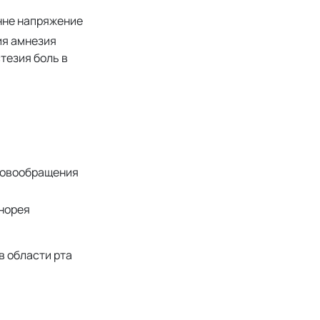
нне напряжение
ия амнезия
тезия боль в
ровообращения
норея
в области рта