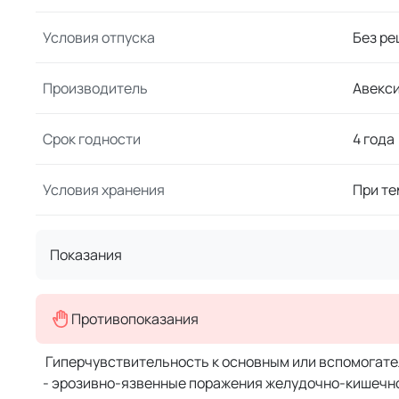
Условия отпуска
Без ре
Производитель
Авекс
Срок годности
4 года
Условия хранения
При те
Показания
Противопоказания
Гиперчувствительность к основным или вспомогат
- эрозивно-язвенные поражения желудочно-кишечно