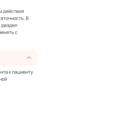
м действия
аточность. В
. раздел
менять с
та к пациенту.
ной