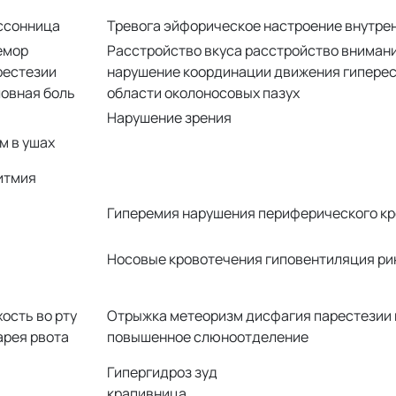
ссонница
Тревога эйфорическое настроение внутре
емор
Расстройство вкуса расстройство вниман
рестезии
нарушение координации движения гиперес
ловная боль
области околоносовых пазух
Нарушение зрения
м в ушах
итмия
Гиперемия нарушения периферического к
Носовые кровотечения гиповентиляция ри
ость во рту
Отрыжка метеоризм дисфагия парестезии 
арея рвота
повышенное слюноотделение
Гипергидроз зуд
крапивница