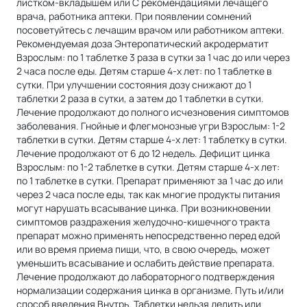
листком-вкладышем или C рекомендациями лечащего
врача, работника аптеки. При появлении сомнений
посоветуйтесь с лечащим врачом или работником аптеки.
Рекомендуемая доза Энтеропатический акродерматит
Взрослым: по 1 таблетке 3 раза в сутки за 1 час до или через
2 часа после еды. Детям старше 4-х лет: по 1 таблетке в
сутки. При улучшении состояния дозу снижают до 1
таблетки 2 раза в сутки, а затем до 1 таблетки в сутки.
Лечение продолжают до полного исчезновения симптомов
заболевания. Гнойные и флегмонозные угри Взрослым: 1-2
таблетки в сутки. Детям старше 4-х лет: 1 таблетку в сутки.
Лечение продолжают от 6 до 12 недель. Дефицит цинка
Взрослым: по 1-2 таблетке в сутки. Детям старше 4-х лет:
по 1 таблетке в сутки. Препарат применяют за 1 час до или
через 2 часа после еды, так как многие продукты питания
могут нарушать всасывание цинка. При возникновении
симптомов раздражения желудочно-кишечного тракта
препарат можно применять непосредственно перед едой
или во время приема пищи, что, в свою очередь, может
уменьшить всасывание и ослабить действие препарата.
Лечение продолжают до лабораторного подтверждения
нормализации содержания цинка в организме. Путь и/или
способ введения Внутрь. Таблетки нельзя делить или