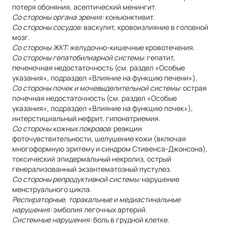
потеря обоняния, асептический менингит.
Со стороны органа зрения:
конъюнктивит.
Со стороны сосудов:
васкулит, кровоизлияние в головной
мозг.
Со стороны ЖКТ:
желудочно-кишечные кровотечения.
Со стороны гепатобилиарной системы:
гепатит,
печеночная недостаточность (см. раздел «Особые
указания», подраздел «Влияние на функцию печени»).
Со стороны почек и мочевыделительной системы:
острая
почечная недостаточность (см. раздел «Особые
указания», подраздел «Влияние на функцию почек»),
интерстициальный нефрит, гипонатриемия.
Со стороны кожных покровов:
реакции
фоточувствительности, шелушение кожи (включая
многоформную эритему и синдром Стивенса-Джонсона),
токсический эпидермальный некролиз, острый
генерализованный экзантематозный пустулез.
Со стороны репродуктивной системы:
нарушение
менструального цикла.
Респираторные, торакальные и медиастинальные
нарушения:
эмболия легочных артерий.
Системные нарушения:
боль в грудной клетке.