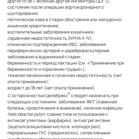
других НПВП, включая другие ингибиторы ЦОГ-2;
состояние после операции аортокоронарного
шунтирования;
пептическая язва в стадии обострения или желудочно-
кишечное кровотечение;
воспалительные заболевания кишечника;
сердечная недостаточность (NYHA II–IV);
клинически подтвержденная ИБС, заболевания
периферических артерий и цереброваскулярные
заболевания в выраженной стадии;
беременность и период лактации (см. «Применение при
беременности и кормлении грудью»);
тяжелая печеночная и почечная недостаточность (нет
опыта применения);
возраст до 18 лет (нет опыта применения).
®
С осторожностью
Целебрекс
следует назначать при
следующих состояниях: заболевания ЖКТ (язвенная
болезнь, кровотечения в анамнезе), наличие инфекции
Helicobacter pylori
; совместное использование с
антикоагулянтами (варфарин), антиагрегантами
(ацетилсалициловая кислота, клопидогрел),
пероральными ГКС (преднизолон), селективными
ингибиторами обратного захвата серотонина