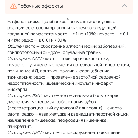
Побочные эффекты
®
На фоне приема Целебрекса
возможны следующие
реакции со стороны органов и систем со следующей
градацией по частоте: часто — ≥1 но <10%; нечасто — ≥0,1
и <1%; редко — ≥0,01 и <0,1%.
Общие:
часто — обострение аллергических заболеваний,
гриппоподобный синдром, случайные травмы.
Со стороны ССС:
часто — периферические отеки;
нечасто — утяжеление течения артериальной гипертензии,
повышение АД, аритмия, приливы, сердцебиение,
тахикардия; редко — проявление застойной сердечной
недостаточности, ишемический инсульт и инфаркт
миокарда.
Со стороны ЖКТ:
часто — абдоминальная боль, диарея,
диспепсия, метеоризм, заболевания зубов
(постэкстракционный луночковый альвеолит); нечасто —
рвота; редко — язва желудка и двенадцатиперстной кишки,
изъязвление пищевода, перфорация кишечника,
панкреатит.
Со стороны ЦНС:
часто — головокружение, повышение