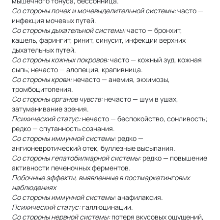
мышечного тонуса, бессонница.
Со стороны почек и мочевыделительной системы:
часто —
инфекция мочевых путей.
Со стороны дыхательной системы:
часто — бронхит,
кашель, фарингит, ринит, синусит, инфекции верхних
дыхательных путей.
Со стороны кожных покровов:
часто — кожный зуд, кожная
сыпь; нечасто — алопеция, крапивница.
Со стороны крови:
нечасто — анемия, экхимозы,
тромбоцитопения.
Со стороны органов чувств:
нечасто — шум в ушах,
затуманивание зрения.
Психический статус:
нечасто — беспокойство, сонливость;
редко — спутанность сознания.
Со стороны иммунной системы:
редко —
ангионевротический отек, буллезные высыпания.
Со стороны гепатобилиарной системы:
редко — повышение
активности печеночных ферментов.
Побочные эффекты, выявленные в постмаркетинговых
наблюдениях
Со стороны иммунной системы:
анафилаксия.
Психический статус:
галлюцинации.
Со стороны нервной системы:
потеря вкусовых ощущений,