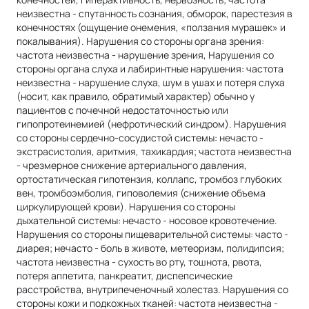
неизвестна - спутанность сознания, обморок, парестезия в
конечностях (ощущение онемения, «ползания мурашек» и
покалывания). Нарушения со стороны органа зрения:
частота неизвестна - нарушение зрения, Нарушения со
стороны органа слуха и лабиринтные нарушения: частота
неизвестна - нарушение слуха, шум в ушах и потеря слуха
(носит, как правило, обратимый характер) обычно у
пациентов с почечной недостаточностью или
гипопротеинемией (нефротический синдром). Нарушения
со стороны сердечно-сосудистой системы: нечасто -
экстрасистолия, аритмия, тахикардия; частота неизвестна
- чрезмерное снижение артериального давления,
ортостатическая гипотензия, коллапс, тромбоз глубоких
вен, тромбоэмболия, гиповолемия (снижение объема
циркулирующей крови). Нарушения со стороны
дыхательной системы: нечасто - носовое кровотечение.
Нарушения со стороны пищеварительной системы: часто -
диарея; нечасто - боль в животе, метеоризм, полидипсия;
частота неизвестна - сухость во рту, тошнота, рвота,
потеря аппетита, панкреатит, диспепсические
расстройства, внутрипеченочный холестаз. Нарушения со
стороны кожи и подкожных тканей: частота неизвестна -