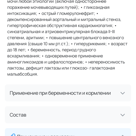
мочи любой этиологии (включая одностороннее
поражение мочевыводящих путей); • гликозидная
интоксикация; • острый гломерулонефрит; •
декомпенсированный аортальный и митральный стеноз,
гипертрофическая обструктивная кардиомиопатия; •
синоатриальная и атриовентрикулярная блокада II-III
степени, аритмии; • повышение центрального венозного
давления (свыше 10 мм рт.ст.); • гиперурикемия; • возраст
до 18 лет; • беременность, период грудного
вскармливания; • одновременное применение
аминогликозидов и цефалоспоринов; • непереносимость
лактозы, дефицит лактазы или глюкозо- галактозная
мальабсобция.
Применение при беременности и кормлении
Состав