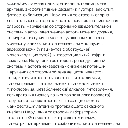
кожный зуд, кожная сыпь, крапивница, полиморфная
эритема, эксфолиативный дерматит, пурпура, васкулит,
фотосенсибилизация. Нарушения со стороны опорно-
двигательного аппарата: частота неизвестна - мышечная
слабость. Нарушения со стороны мочевыделителънои
системы: часто - увеличение частоты мочеиспускания,
полиурия, никтурия; нечасто - учащенные позывы к
мочеиспусканию; частота неизвестна - полиурия,
задержка мочи (у пациентов с обструкцией
мочевыводящих путей), интерстициальный нефрит,
гематурия. Нарушения со стороны репродуктивной
системы: частота неизвестна - снижение потенции.
Нарушения со стороны обмена веществ: нечасто -
полидипсия частота неизвестна - гипокалиемия,
гипонатриемия, гипомагниемия, гипокальциемия,
гипохлоремия, метаболический алкалоз, гиповолемия,
дегидратация (чаще у пациентов пожилого возраста),
нарушение толерантности к глюкозе (возможна
манифестация латентно протекающего сахарного
диабета) Нарушения со стороны лабораторных
показателей: нечасто - гиперхолестеринемия,
гипертриглицеридемия, тромбоцитоз; частота неизвестна