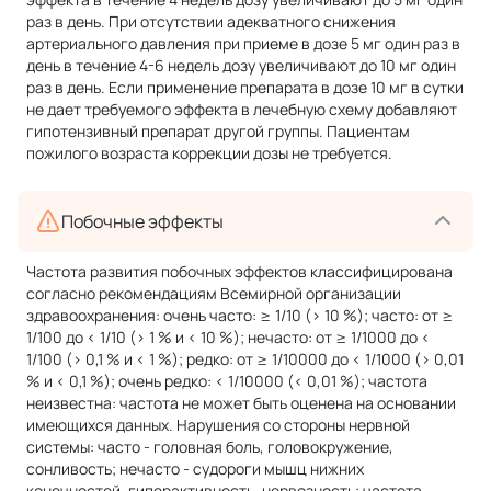
раз в день. При отсутствии адекватного снижения
артериального давления при приеме в дозе 5 мг один раз в
день в течение 4-6 недель дозу увеличивают до 10 мг один
раз в день. Если применение препарата в дозе 10 мг в сутки
не дает требуемого эффекта в лечебную схему добавляют
гипотензивный препарат другой группы. Пациентам
пожилого возраста коррекции дозы не требуется.
Побочные эффекты
Частота развития побочных эффектов классифицирована
согласно рекомендациям Всемирной организации
здравоохранения: очень часто: ≥ 1/10 (> 10 %); часто: от ≥
1/100 до < 1/10 (> 1 % и < 10 %); нечасто: от ≥ 1/1000 до <
1/100 (> 0,1 % и < 1 %); редко: от ≥ 1/10000 до < 1/1000 (> 0,01
% и < 0,1 %); очень редко: < 1/10000 (< 0,01 %); частота
неизвестна: частота не может быть оценена на основании
имеющихся данных. Нарушения со стороны нервной
системы: часто - головная боль, головокружение,
сонливость; нечасто - судороги мышц нижних
конечностей, гиперактивность, нервозность; частота