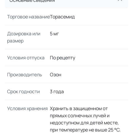
Основные сведения
Торговое название
Торасемид
Дозировка или
5 мг
размер
Условия отпуска
По рецепту
Производитель
Озон
Срок годности
3 года
Условия хранения
Хранить в защищенном от
прямых солнечных лучей и
недоступном для детей месте,
при температуре не выше 25 °C.