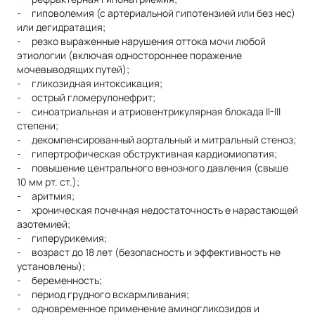
- гиповолемия (с артериальной гипотензией или без нес)
или дегидратация;
- резко выраженные нарушения оттока мочи любой
этиологии (включая одностороннее поражение
мочевыводящих путей);
- гликозидная интоксикация;
- острый гломерулонефрит;
- синоатриальная и атриовентрикулярная блокада II-III
степени;
- декомпенсированный аортальный и митральный стеноз;
- гипертрофическая обструктивная кардиомиопатия;
- повышение центрального венозного давления (свыше
10 мм рт. ст.);
- аритмия;
- хроническая почечная недостаточность е нарастающей
азотемией;
- гиперурикемия;
- возраст до 18 лет (безопасность и эффективность не
установлены);
- беременность;
- период грудного вскармливания;
- одновременное применение аминогликозидов и