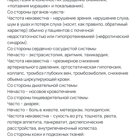
«ползания мурашек» и покалывания).
Со стороны органов чувств:
Частота неизвестна – нарушение зрения, нарушение слуха,
шум в ушах и потеря слуха (носит, как правило, обратимый
характер) обычно у пациентов с почечной
недостаточностью или гипопротеинемией (нефротический
синдром).
Со стороны сердечно-сосудистой системы:
Нечасто – экстрасистолия, аритмия, тахикардия;
Частота неизвестна – чрезмерное снижение
артериального давления, ортостатическая гипотензия,
коллапс, тромбоз глубоких вен, тромбоэмболия, снижение
объема циркулирующей крови.
Со стороны дыхательной системы:
Нечасто – носовое кровотечение.
Со стороны пищеварительной системы:
Часто – диарея;
Нечасто – боль в животе, метеоризм, полидипсия;
Частота неизвестна – сухость во рту, тошнота, рвота,
потеря аппетита, панкреатит, диспепсические
расстройства, внутрипеченочный холестаз.
Со стороны кожи и подкожных тканей: