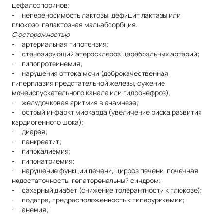
цефалоспоринов;
- непереносимость лактозы, дефицит лактазы или
глюкозо-галактозная мальабсорбция.
С осторожностью
- артериальная гипотензия;
- стенозирующий атеросклероз церебральных артерий;
- гипопротеинемия;
- нарушения оттока мочи (доброкачественная
гиперплазия предстательной железы, сужение
мочеиспускательного канала или гидронефроз);
- желудочковая аритмия в анамнезе;
- острый инфаркт миокарда (увеличение риска развития
кардиогенного шока);
- диарея;
- панкреатит;
- гипокалиемия;
- гипонатриемия;
- нарушение функции печени, цирроз печени, почечная
недостаточность, гепаторенальный синдром;
- сахарный диабет (снижение толерантности к глюкозе);
- подагра, предрасположенность к гиперурикемии;
- анемия;