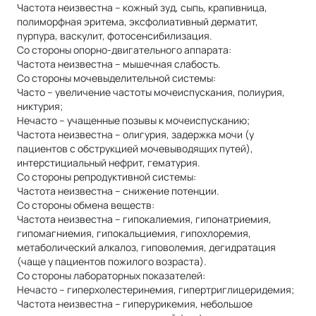
Частота неизвестна – кожный зуд, сыпь, крапивница,
полиморфная эритема, эксфолиативный дерматит,
пурпура, васкулит, фотосенсибилизация.
Со стороны опорно-двигательного аппарата:
Частота неизвестна – мышечная слабость.
Со стороны мочевыделительной системы:
Часто – увеличение частоты мочеиспускания, полиурия,
никтурия;
Нечасто – учащенные позывы к мочеиспусканию;
Частота неизвестна – олигурия, задержка мочи (у
пациентов с обструкцией мочевыводящих путей),
интерстициальный нефрит, гематурия.
Со стороны репродуктивной системы:
Частота неизвестна – снижение потенции.
Со стороны обмена веществ:
Частота неизвестна – гипокалиемия, гипонатриемия,
гипомагниемия, гипокальциемия, гипохлоремия,
метаболический алкалоз, гиповолемия, дегидратация
(чаще у пациентов пожилого возраста).
Со стороны лабораторных показателей:
Нечасто – гиперхолестеринемия, гипертриглицеридемия;
Частота неизвестна – гиперурикемия, небольшое