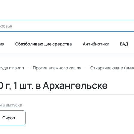
ия
Обезболивающие средства
Антибиотики
БАД
уда и грипп
Против влажного кашля
Отхаркивающие (выво
г, 1 шт. в Архангельске
ма выпуска
Сироп