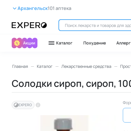
Архангельск
101 аптека
Акции
Каталог
Похудение
Аллерг
Главная
Каталог
Лекарственные средства
Прост
Солодки сироп, сироп, 100 
Фор
EXPERO