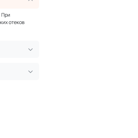
 При
ких отеков