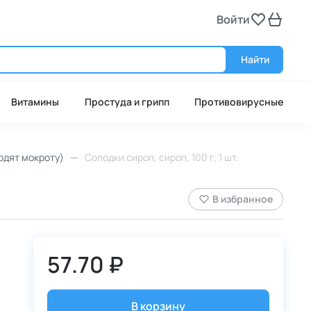
Войти
Войт
Найти
Витамины
Простуда и грипп
Противовирусные
дят мокроту)
Солодки сироп, сироп, 100 г, 1 шт.
В избранное
57.70 ₽
В корзину