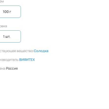
ем
100 г
овка
1 шт. 
ствующее вещество:
Солодка
изводитель:
ВИФИТЕХ
ана:
Россия