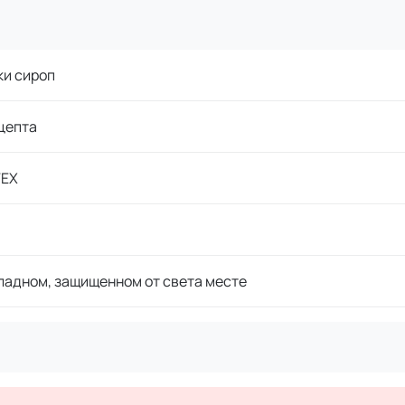
ки сироп
цепта
ЕХ
ладном, защищенном от света месте