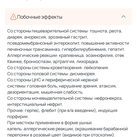
Побочные эффекты
Со стороны пищеварительной системы: тошнота, рвота,
диарея, анорексия, эрозивный гастрит,
псевдомембранозный энтероколит, повышение активности
печеночных трансаминаз, гипербилирубинемия, гепатит.
Аллергические реакции: крапивница, эозинофилия, отек
Квинке, бронхоспазм, артралгия, лихорадка.
Со стороны системы кроветворения: лейкопения.
Со стороны половой системы: дисменорея.
Со стороны ЦНС и периферической нервной
системы: головная боль, нарушение зрения, атаксия,
дезориентация, мышечная слабость.
Со стороны мочевыделительной системы: нефронекроз,
интерстициальный нефрит.
Прочие: герпес, флебит (при в/в введении), индукция
порфирии.
При местном применении в форме ушных
капель: аллергические реакции, окрашивание барабанной
перепонки в розовый цвет (видимое при отоскопии).