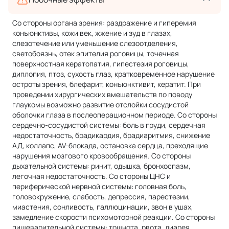
Со стороны органа зрения: раздражение и гиперемия
конъюнктивы, кожи век, жжение и зуд в глазах,
слезотечение или уменьшение слезоотделения,
светобоязнь, отек эпителия роговицы, точечная
поверхностная кератопатия, гипестезия роговицы,
диплопия, птоз, сухость глаз, кратковременное нарушение
остроты зрения, блефарит, конъюнктивит, кератит. При
проведении хирургических вмешательств по поводу
глаукомы возможно развитие отслойки сосудистой
оболочки глаза в послеоперационном периоде. Со стороны
сердечно-сосудистой системы: боль в груди, сердечная
недостаточность, брадикардия, брадиаритмия, снижение
АД, коллапс, AV-блокада, остановка сердца, преходящие
нарушения мозгового кровообращения. Со стороны
дыхательной системы: ринит, одышка, бронхоспазм,
легочная недостаточность. Со стороны ЦНС и
периферической нервной системы: головная боль,
головокружение, слабость, депрессия, парестезии,
миастения, сонливость, галлюцинации, звон в ушах,
замедление скорости психомоторной реакции. Со стороны
пищеварительной системы: тошнота, рвота, диарея.