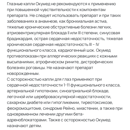
Глазные капли Окумед не рекомендуются к применению
при повышенной чувствительности к компонентам
препарата. Не следует использовать препарат и при таких
заболеваниях в анамнезе, как бронхиальная астма,
тяжелые хронические обструктивные болезни легких,
атриовентрикулярная блокада II или III степени, синусовая
брадикардия, острая сердечная недостаточность, тяжелая
хроническая сердечная недостаточность III – IV
функционального класса, кардиогенный шок. Окумед
противопоказан при аллергических реакциях с кожными
высыпаниями, атрофическом рините, дистрофических
болезнях роговицы. Не назначают препарат
новорожденным.
С осторожностью капли для глаз применяют при
сердечной недостаточности 1-11 функционального класса,
артериальной гипотензии, синоатриальной блокаде,
легочной или цереброваскулярной недостаточности,
сахарном диабете или гипогликемии, тиреотоксикозе,
феохромоцитоме, синдроме Рейно, миастении, а также при
одновременном лечении другими бета-
адреноблокаторами. Также с осторожностью Окумед
назначают детям.