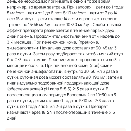
день, ее необходимо принимать в одно и то же время,
например, во время завтрака. При запорах: - дети до 1 года:
5 мл/сут; - дети от 1 до 6 лет: 5-10 мл/сут; - дети от 7 до 14
лет: 15 мл/сут; - дети старше 14 лет и взрослые: в первые
три дня по 15-45 мл/сут, затем 10-30 мл/сут. Слабительный
эффект препарата развивается в течение первых двух
дней приема. Продолжительность лечения от 4 недель до
3-4 месяцев. При печеночной коме, (пре)коме,
энцефалопатии: Начальная доза составляет 30-45 мл 3
раза в сутки. Затем дозу подбирают так, чтобы мягкий стул
был 2-3 раза в сутки. Лечение может продолжаться до 3-х
месяцев и больше. При печеночной коме, (пре)коме и
печеночной энцефалопатии: внутрь по 30-50 мл 3 раза в
сутки, суточная доза может составлять 90-190 мл; затем в
индивидуально подобранной поддерживающей дозе
(обеспечивающей рН кала 5-5.5) 2-3 раза в сутки. В
послеоперационном периоде: Взрослым ? по 10-30 мл 3
раза в сутки, детям старше 1 года по 5-10 мл 2-3 раза в
сутки, до 1 года ? по 5 мл 2-3 раза в сутки. Препарат
назначают через 18-24 ч после операции в течение 3-5
дней.