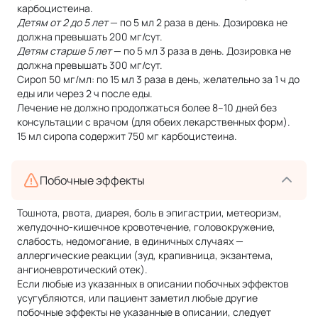
карбоцистеина.
Детям от 2 до 5 лет
— по 5 мл 2 раза в день. Дозировка не
должна превышать 200 мг/сут.
Детям старше 5 лет
— по 5 мл 3 раза в день. Дозировка не
должна превышать 300 мг/сут.
Сироп 50 мг/мл: по 15 мл 3 раза в день, желательно за 1 ч до
еды или через 2 ч после еды.
Лечение не должно продолжаться более 8–10 дней без
консультации с врачом (для обеих лекарственных форм).
15 мл сиропа содержит 750 мг карбоцистеина.
Побочные эффекты
Тошнота, рвота, диарея, боль в эпигастрии, метеоризм,
желудочно-кишечное кровотечение, головокружение,
слабость, недомогание, в единичных случаях —
аллергические реакции (зуд, крапивница, экзантема,
ангионевротический отек).
Если любые из указанных в описании побочных эффектов
усугубляются, или пациент заметил любые другие
побочные эффекты не указанные в описании, следует