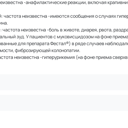
неизвестна -анафилактические реакции, включая крапивни
: частота неизвестна -имеются сообщения о случаях гипе
ина.
 частота неизвестна -боль в животе, диарея, рвота, разд
нальный зуд. У пациентов с муковисцидозом на фоне прием
ванные для препарата Фестал®) в ряде случаев наблюдал
имости, фиброзирующей колонопатии.
астота неизвестна -гиперурикемия (на фоне приема сверх