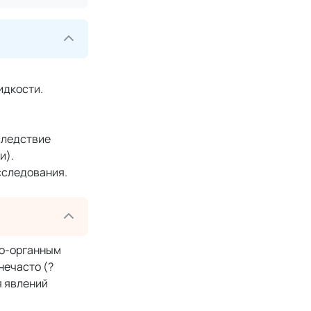
идкости.
следствие
и).
исследования.
но-органным
нечасто (?
я явлений