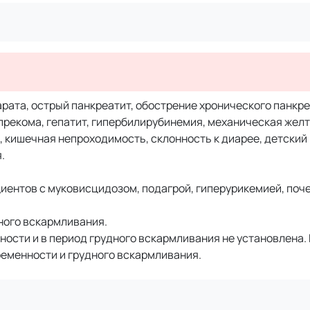
ата, острый панкреатит, обострение хронического панкре
прекома, гепатит, гипербилирубинемия, механическая желт
 кишечная непроходимость, склонность к диарее, детский 
.
иентов с муковисцидозом, подагрой, гиперурикемией, поч
ного вскармливания.
ости и в период грудного вскармливания не установлена.
еменности и грудного вскармливания.