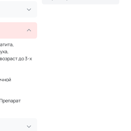
атита,
уха,
возраст до 3-х
ечной
 Препарат