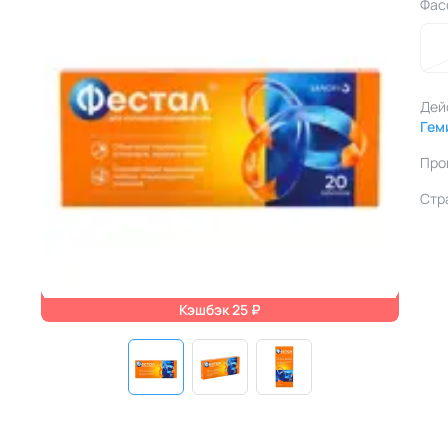
Фас
Дей
Гем
Про
Стр
Кэшбэк 25 ₽