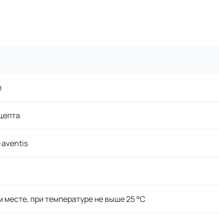
л
цепта
-aventis
м месте, при температуре не выше 25 °C