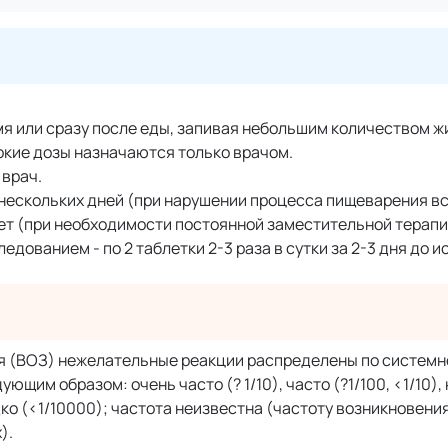
мя или сразу после еды, запивая небольшим количеством ж
сокие дозы назначаются только врачом.
 врач.
нескольких дней (при нарушении процесса пищеварения в
лет (при необходимости постоянной заместительной терапи
дованием - по 2 таблетки 2-3 раза в сутки за 2-3 дня до 
я (ВОЗ) нежелательные реакции распределены по систем
щим образом: очень часто (? 1/10), часто (?1/100, <1/10), 
редко (<1/10000); частота неизвестна (частоту возникновени
).