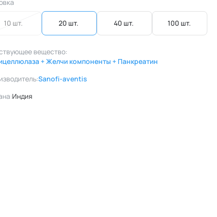
овка
10 шт. 
20 шт. 
40 шт. 
100 шт. 
ствующее вещество:
ицеллюлаза + Желчи компоненты + Панкреатин
изводитель:
Sanofi-aventis
ана:
Индия