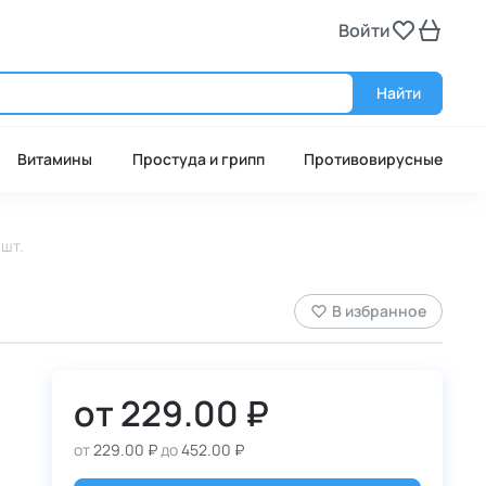
Войти
Войт
Найти
Витамины
Простуда и грипп
Противовирусные
 шт.
В избранное
от
229.00 ₽
от
229.00 ₽
до
452.00 ₽