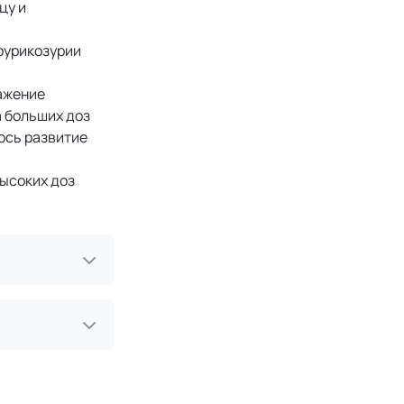
цу и
рурикозурии
ражение
а больших доз
ось развитие
высоких доз