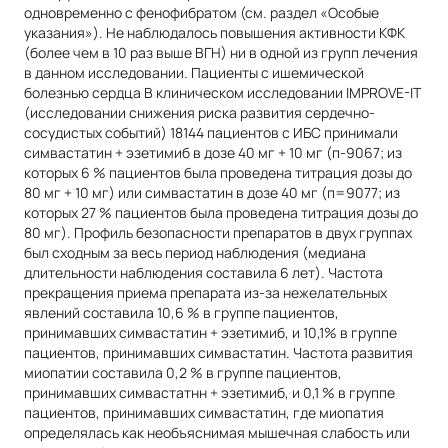
одновременно с фенофибратом (см. раздел «Особые
указания»). Не наблюдалось повышения активности КФК
(более чем в 10 раз выше ВГН) ни в одной из групп лечения
в данном исследовании. Пациенты с ишемической
болезнью сердца В клиническом исследовании IMPROVE-IT
(исследовании снижения риска развития сердечно-
сосудистых событий) 18144 пациентов с ИБС принимали
симвастатин + эзетимиб в дозе 40 мг + 10 мг (п-9067; из
которых 6 % пациентов была проведена титрация дозы до
80 мг + 10 мг) или симвастатин в дозе 40 мг (п=9077; из
которых 27 % пациентов была проведена титрация дозы до
80 мг). Профиль безопасности препаратов в двух группах
был сходным за весь период наблюдения (медиана
длительности наблюдения составила 6 лет). Частота
прекращения приема препарата из-за нежелательных
явлений составила 10,6 % в группе пациентов,
принимавших симвастатин + эзетимиб, и 10,1% в группе
пациентов, принимавших симвастатин. Частота развития
миопатии составила 0,2 % в группе пациентов,
принимавших симвастатнн + эзетимиб, и 0,1 % в группе
пациентов, принимавших симвастатин, где миопатия
определялась как необъяснимая мышечная слабость или