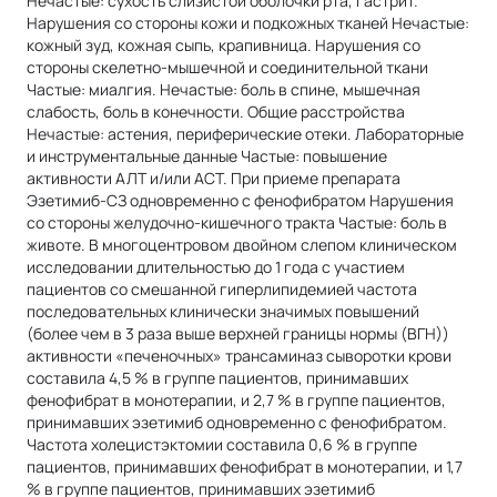
Нечастые: сухость слизистой оболочки рта, гастрит.
Нарушения со стороны кожи и подкожных тканей Нечастые:
кожный зуд, кожная сыпь, крапивница. Нарушения со
стороны скелетно-мышечной и соединительной ткани
Частые: миалгия. Нечастые: боль в спине, мышечная
слабость, боль в конечности. Общие расстройства
Нечастые: астения, периферические отеки. Лабораторные
и инструментальные данные Частые: повышение
активности АЛТ и/или ACT. При приеме препарата
Эзетимиб-СЗ одновременно с фенофибратом Нарушения
со стороны желудочно-кишечного тракта Частые: боль в
животе. В многоцентровом двойном слепом клиническом
исследовании длительностью до 1 года с участием
пациентов со смешанной гиперлипидемией частота
последовательных клинически значимых повышений
(более чем в 3 раза выше верхней границы нормы (ВГН))
активности «печеночных» трансаминаз сыворотки крови
составила 4,5 % в группе пациентов, принимавших
фенофибрат в монотерапии, и 2,7 % в группе пациентов,
принимавших эзетимиб одновременно с фенофибратом.
Частота холецистэктомии составила 0,6 % в группе
пациентов, принимавших фенофибрат в монотерапии, и 1,7
% в группе пациентов, принимавших эзетимиб