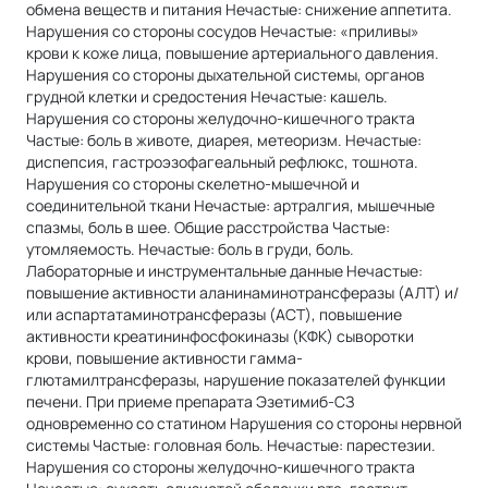
обмена веществ и питания Нечастые: снижение аппетита.
Нарушения со стороны сосудов Нечастые: «приливы»
крови к коже лица, повышение артериального давления.
Нарушения со стороны дыхательной системы, органов
грудной клетки и средостения Нечастые: кашель.
Нарушения со стороны желудочно-кишечного тракта
Частые: боль в животе, диарея, метеоризм. Нечастые:
диспепсия, гастроэзофагеальный рефлюкс, тошнота.
Нарушения со стороны скелетно-мышечной и
соединительной ткани Нечастые: артралгия, мышечные
спазмы, боль в шее. Общие расстройства Частые:
утомляемость. Нечастые: боль в груди, боль.
Лабораторные и инструментальные данные Нечастые:
повышение активности аланинаминотрансферазы (АЛТ) и/
или аспартатаминотрансферазы (ACT), повышение
активности креатининфосфокиназы (КФК) сыворотки
крови, повышение активности гамма-
глютамилтрансферазы, нарушение показателей функции
печени. При приеме препарата Эзетимиб-СЗ
одновременно со статином Нарушения со стороны нервной
системы Частые: головная боль. Нечастые: парестезии.
Нарушения со стороны желудочно-кишечного тракта