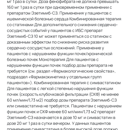
мг 1 раз в сутки. Доза фенофибрата не должна превышать
160 мг 1 раз в сутки при одновременном применении с
препаратом Эзетимиб-СЗ. Применения у пациентов с
ишемической болезнью сердца Комбинированная терапия
со статинами Для дополнительного снижения сердечно-
сосудистых событий у пациентов с ИБС препарат
Эзетимиб-СЗ 10 мг может применяться со статином с
доказанным эффектом по снижению риска развития
сердечно-сосудистых осложнений. Применение у
пациентов с нарушением функции почек/хронической
болезнью почек Монотерапия Для пациентов с
нарушением функции почек подбор дозы препарата не
требуется (см. раздел «Фармакологические свойства»,
подраздел «Фармакокинетика у отдельных групп
пациентов»). Комбинированная терапия с симвастатином
Для пациентов с легкой степенью нарушения функции
почек (скорость клубочковой фильтрации (СКФ) не менее
60 мл/мин/1,73 м2) подбор дозы препарата Эзетимиб-СЗ
или симвастатина не требуется. Пациентам с нарушением
функции почек и СКФ менее 60 мл/мин/1,73 м2 препарат
Эзетимиб-СЗ назначается в дозе 10 мг и симвастатин в
дозе 20 мг 1 раз в сутки вечером. У данных пациентов
применение симвастатина в более высокой дозе должно