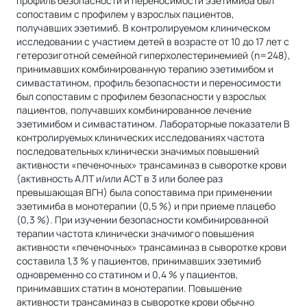
профиль безопасности и переносимости эзетимиба был
сопоставим с профилем у взрослых пациентов,
получавших эзетимиб. В контролируемом клиническом
исследовании с участием детей в возрасте от 10 до 17 лет с
гетерозиготной семейной гиперхолестеринемией (n=248),
принимавших комбинированную терапию эзетимибом и
симвастатином, профиль безопасности и переносимости
был сопоставим с профилем безопасности у взрослых
пациентов, получавших комбинированное лечение
эзетимибом и симвастатином. Лабораторные показатели В
контролируемых клинических исследованиях частота
последовательных клинически значимых повышений
активности «печеночных» трансаминаз в сыворотке крови
(активность АЛТ и/или ACT в 3 или более раз
превышающая ВГН) была сопоставима при применении
эзетимиба в монотерапии (0,5 %) и при приеме плацебо
(0,3 %). При изучении безопасности комбинированной
терапии частота клинически значимого повышения
активности «печеночных» трансаминаз в сыворотке крови
составила 1,3 % у пациентов, принимавших эзетимиб
одновременно со статином и 0,4 % у пациентов,
принимавших статин в монотерапии. Повышение
активности трансаминаз в сыворотке крови обычно