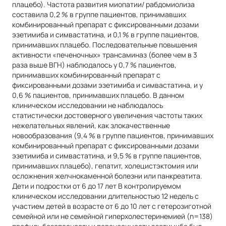
плацебо). Частота развития миопатии/ рабдомиолиза
составила 0,2 % в группе пациентов, принимавших
комбинированный препарат с фиксированными дозами
эзетимиба и симвастатина, и 0,1 % в группе пациентов,
принимавших плацебо. Последовательные повышения
активности «печеночных» трансаминаз (более чем в 3
раза выше BГН) наблюдалось у 0,7 % пациентов,
принимавших комбинированный препарат с
фиксированными дозами эзетимиба и симвастатина, и у
0,6 % пациентов, принимавших плацебо. В данном
клиническом исследовании не наблюдалось
статистически достоверного увеличения частоты таких
нежелательных явлений, как злокачественные
новообразования (9,4 % в группе пациентов, принимавших
комбинированный препарат с фиксированными дозами
эзетимиба и симвастатина, и 9,5 % в группе пациентов,
принимавших плацебо), гепатит, холецистэктомия или
осложнения желчнокаменной болезни или панкреатита.
Дети и подростки от 6 до 17 лет В контролируемом
клиническом исследовании длительностью 12 недель с
участием детей в возрасте от 6 до 10 лет с гетерозиготной
семейной или не семейной гиперхолестеринемией (n=138)