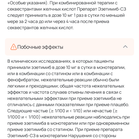
«Особые указания). При комбинированной терапии с
секвестрантами желчных кислот Препарат Эзетимиб-СЗ
следует принимать в дозе 10 мг 1 раз в сутки по меньшей
мере за 2 часа до или через 4 часа после приема
секвестрантов желчных кислот.
Побочные эффекты
В клинических исследованиях, в которых пациенты
принимали эзетимиб в дозе 10 мг в сутки в монотерапии,
или в комбинации со статином или в комбинации с
фенофибратом, нежелательные реакции обычно были
легкими и преходящими; общая частота нежелательных
эффектов и частота случаев отмены лечения в связи с
нежелательными эффектами при приеме эзетимиба не
отличались с данными показателями при приеме плацебо.
Следующие частые (≥ 1/100 и < 1/10) или нечастые (≥
1/1000 и < 1/100) нежелательные реакции наблюдались при
приеме эзетимиба в монотерапии или при одновременном
приеме эзетимиба со статином. При приеме препарата
Эзетимиб-СЗ в монотерапии Нарушения со стороны