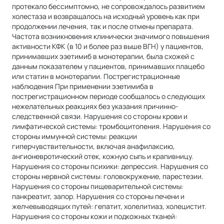
протекало бессимптомно, не сопровождалось развитием
холестаза и возвращалось на исходный уровень как при
продолжении лечения, так и после отмены препарата.
Частота возникновения клинически значимого повышения
активности КФК (в 10 и более раз выше ВГН) у пациентов,
принимавших эзетимиб в монотерапии, была схожей с
данным показателем у пациентов, принимавших плацебо
или статин в монотерапии. Пострегистрационные
наблюдения При применении эзетимиба в
пострегистрационном периоде сообщалось о следующих
нежелательных реакциях без указания причинно-
следственной связи. Нарушения со стороны крови и
лимфатической системы: тромбоцитопения. Нарушения со
стороны иммунной системы: реакции
гиперчувствительности, включая анафилаксию,
ангионевротический отек, кожную сыпь и крапивницу.
Нарушения со стороны психики: депрессия. Нарушения со
стороны нервной системы: головокружение, парестезии.
Нарушения со стороны пищеварительной системы:
панкреатит, запор. Нарушения со стороны печени и
желчевыводящих путей: гепатит, холелитиаз, холецистит.
Нарушения со стороны кожи и подкожных тканей: