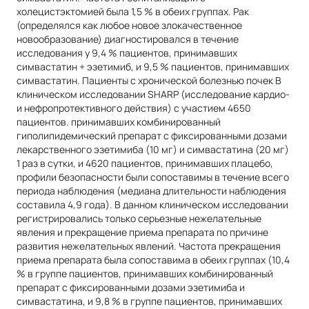
холецистэктомией была 1,5 % в обеих группах. Рак
(определялся как любое новое злокачественное
новообразование) диагностировался в течение
исследования у 9,4 % пациентов, принимавших
симвастатин + эзетимиб, и 9,5 % пациентов, принимавших
симвастатин. Пациенты с хронической болезнью почек В
клиническом исследовании SHARP (исследование кардио-
и нефропротективного действия) с участием 4650
пациентов. принимавших комбинированный
гиполипидемический препарат с фиксированными дозами
лекарственного эзетимиба (10 мг) и симвастатина (20 мг)
1 раз в сутки, и 4620 пациентов, принимавших плацебо,
профили безопасности были сопоставимы в течение всего
периода наблюдения (медиана длительности наблюдения
составила 4,9 года). В данном клиническом исследовании
регистрировались только серьезные нежелательные
явления и прекращение приема препарата по причине
развития нежелательных явлений. Частота прекращения
приема препарата была сопоставима в обеих группах (10,4
% в группе пациентов, принимавших комбинированный
препарат с фиксированными дозами эзетимиба и
симвастатина, и 9,8 % в группе пациентов, принимавших