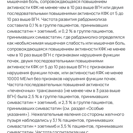
мышечная боль, сопровождающаяся повышением
активности КФК не менее чем в 10 раз выше ВГН или двумя
последовательными повышениями активности КФК от 5 до
10 раз выше ВГН. Частота развития рабдомиолиза
составила 0,1 % в группе пациентов, принимавших
симвастатнн + эзетимиб, и 0,2 % в группе пациентов,
принимавших симвастатин, где рабдомиолиз определялся
как необъяснимая мышечная слабость или мышечная боль,
сопровождающаяся повышением активности КФК не менее
чем в 10 раз выше ВГН с признаками нарушения функции
почек, двумя последовательными повышениями
активности КФК от 5 до 10 раз выше ВГН с признаками
нарушения функции почек, или активностью КФК не менее
10000 МЕ/мл без признаков нарушения функции почек.
Частота последовательных повышений активности
«печеночных» трансаминаз (не менее чем в 3 раза выше
ВГН) была 2,5 % в группе пациентов, принимавших
симвастатин + эзетимиб, и 2,3 % в группе пациентов,
принимавших симвастатин (см. раздел «Особые
указания»). Нежелательные явления со стороны желчного
пузыря наблюдались у 3,1 % пациентов, принимавших
симвастатин + эзетимиб и 3,5 % пациентов, принимавших
симвастатин. Частота госпитализации с