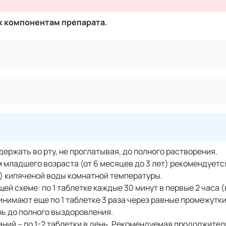
к компонентам препарата.
держать во рту, не проглатывая, до полного растворения.
 младшего возраста (от 6 месяцев до 3 лет) рекомендуетс
а) кипяченой воды комнатной температуры.
ей схеме: по 1 таблетке каждые 30 минут в первые 2 часа (
ринимают еще по 1 таблетке 3 раза через равные промежутки
ень до полного выздоровления.
ий – по 1-2 таблетки в день. Рекомендуемая продолжите