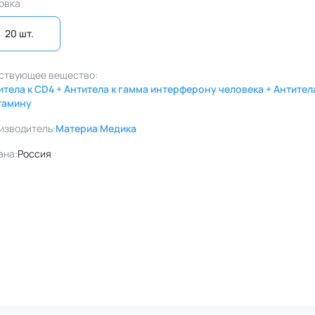
овка
20 шт. 
ствующее вещество:
итела к CD4 + Антитела к гамма интерферону человека + Антител
тамину
изводитель:
Материа Медика
ана:
Россия