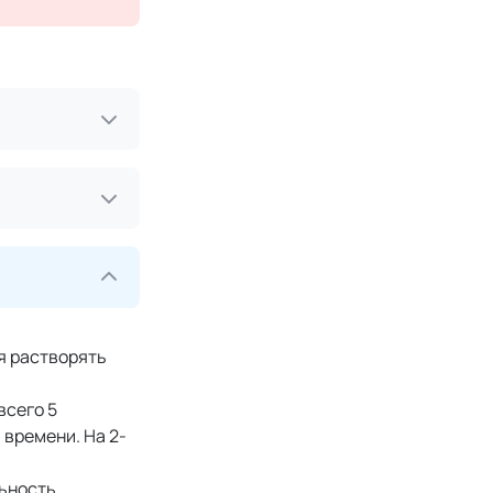
я растворять
всего 5
 времени. На 2-
льность