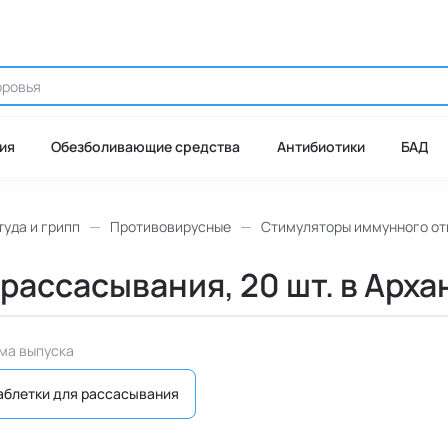
ия
Обезболивающие средства
Антибиотики
БАД
уда и грипп
Противовирусные
Стимуляторы иммунного от
рассасывания, 20 шт. в Арха
ма выпуска
аблетки для рассасывания