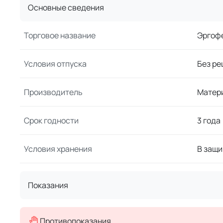
Основные сведения
Торговое название
Эргоф
Условия отпуска
Без ре
Производитель
Матер
Срок годности
3 года
Условия хранения
В защи
Показания
Противопоказания