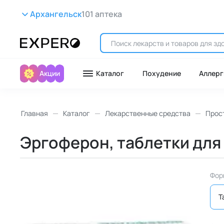
Архангельск
101 аптека
Акции
Каталог
Похудение
Аллерг
Главная
Каталог
Лекарственные средства
Прост
Эргоферон, таблетки для 
Фор
Т