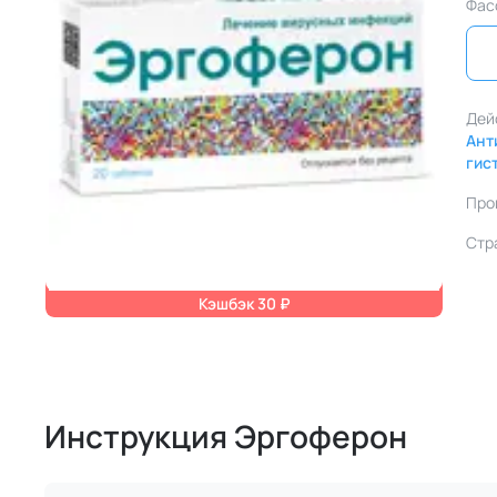
Фас
Дей
Ант
гис
Про
Стр
Кэшбэк 30 ₽
Инструкция Эргоферон