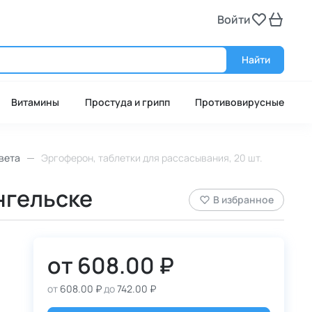
Войти
Войт
Найти
Витамины
Простуда и грипп
Противовирусные
вета
Эргоферон, таблетки для рассасывания, 20 шт.
нгельске
В избранное
от
608.00 ₽
от
608.00 ₽
до
742.00 ₽