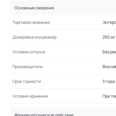
Основные сведения
Торговое название
Энтер
Дозировка или размер
250 мг
Условия отпуска
Без ре
Производитель
Biocod
Срок годности
3 года
Условия хранения
При те
Фармакологическое действие