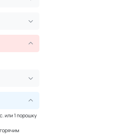
пс. или 1 порошку
 горячим