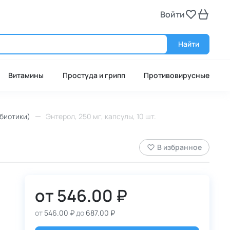
Войти
Войт
Найти
Витамины
Простуда и грипп
Противовирусные
биотики)
Энтерол, 250 мг, капсулы, 10 шт.
В избранное
от
546.00 ₽
от
546.00 ₽
до
687.00 ₽