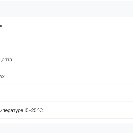
ол
цепта
ex
мпературе 15–25 °C