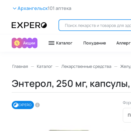
Архангельск
101 аптека
Акции
Каталог
Похудение
Аллерг
Главная
Каталог
Лекарственные средства
Желу
Энтерол, 250 мг, капсулы,
Фор
EXPERO
П