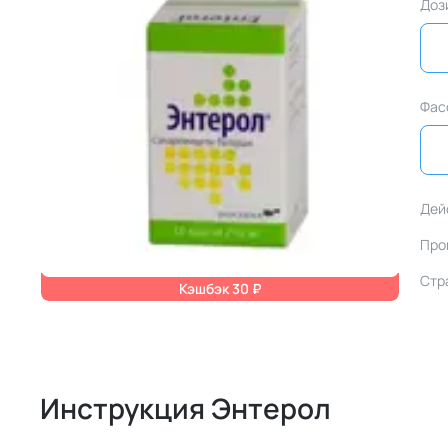
Доз
Фас
Дей
Про
Стр
Кэшбэк 30 ₽
Инструкция Энтерол