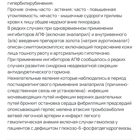
гипербилирубинемия.
Прочие: очень часто - астения; часто - повышенная
утомляемость; нечасто - мышечные судороги приливы
крови к лицу общее недомогание лихорадка.
В редких случаях при одновременном применении
ингибиторов АПФ (включая эналаприл) и внутривенного
(в/в) введения препаратов золота (натрия ауротиомалат)
описан симптомокомплскс включающий покраснение кожи
лица тошноту рвоту и артсриальную гипотензню.
При применении ингибиторов АПФ сообщалось о редких
случаях развития синдрома неадекватной секреции
антидиуретического гормона.
Нежелательные явления которые наблюдались в период
постмаркетингового применения эналаприла (причинно-
следственная связь не установлена): инфекция
мочевыводящих путей инфекции верхних дыхательных
путей бронхит остановка сердца фибрилляция предсердий
опоясывающий герпес мелена атаксия тромбоэмболия
ветвей легочной артерии и инфаркт легкого
гемолитическая анемия включая случаи гемолиза у
пациентов с дефицитом глюкозо-6-фосфатдегидрогеиазы.