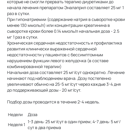
которые не смогли прервать терапию диуретиками до
начала лечения препаратом Эналаприл составляет 25 мг 1
раз в сутки.
При гипонатриемии (содержание натрия в сыворотке крови
менее 130 ммоль/л) или концентрации креатинина в
сыворотке крови более 0.14 ммоль/л начальная доза - 2.5
мг 1 раз в сутки.
Хроническая сердечная недостаточность и профилактика
развития клинически выраженной сердечной
недостаточности у пациентов с бессимптомным
нарушением функции левого желудочка (в составе
комбинированной терапии)
Начальная доза составляет 25 мг/сут однократно. Лечение
начинают под наблюдением врача. Дозу постепенно
увеличивают обычно на 25-5 мг/сут через каждые 3-4 дня
до поддерживающей дозы - 20 мг/сут.
Подбор дозы проводится в течение 2-4 недель.
Недели
Доза
1-3 день: 25 мг/сут в один прием; 4-7 день: 5 мг/
Неделя 1
сут в два приема