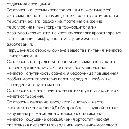
отдельные сообщения.
Со стороны системы кроветворения и лимфатической
системы: нечасто - анемия (в том числе апластическая и
гемолитическая); редко - нейтропення снижение
гемоглобина и гематокрита тромбоцитопеиия
агранулоцитоз угнетение костномозгового кроветворения
панцитопения лимфаденопатия аутоиммунные
заболевания.
Нарушения со стороны обмена веществ и питания: нечасто
- гипогликемия.
Со стороны центральной нервной системы: очень часто -
головокружение; часто - головная боль депрессия;
нечасто - спутанность сознания бессонница повышенная
возбудимость парестезия вертиго; редко - необычные
сновидения нарушения сна.
Со стороны органов чувств: нечасто - шум в ушах; редко -
нечеткость зрения.
Со стороны сердечно-сосудистой системы: часто -
выраженное снижение АД обморок боль в грудной клетке
нарушения ритма сердца стенокардия тахикардия;
нечасто - ощущение сердцебиения ортостатическая
гипотензия инфаркт миокарда или нарушение мозгового