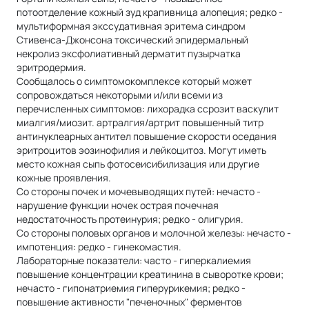
потоотделение кожный зуд крапивница алопеция; редко -
мультиформная экссудативная эритема синдром
Стивенса-Джонсона токсический эпидермальный
некролиз эксфолиативный дерматит пузырчатка
эритродермия.
Сообщалось о симптомокомплексе который может
сопровождаться некоторыми и/или всеми из
перечисленных симптомов: лихорадка ссрозит васкулит
миалгия/миозит. артралгия/артрит повышенный титр
антинуклеарных антител повышение скорости оседания
эритроцитов эозинофилия и лейкоцитоз. Могут иметь
место кожная сыпь фотосеисибилизация или другие
кожные проявления.
Со стороны почек и мочевыводящих путей: нечасто -
нарушение функции ночек острая почечная
недостаточность протеинурия; редко - олигурия.
Со стороны половых органов и молочной железы: нечасто -
импотенция: редко - гинекомастия.
Лабораторные показатели: часто - гиперкалиемия
повышение концентрации креатинина в сыворотке крови;
нечасто - гипонатриемия гиперурикемия; редко -
повышение активности "печеночных" ферментов