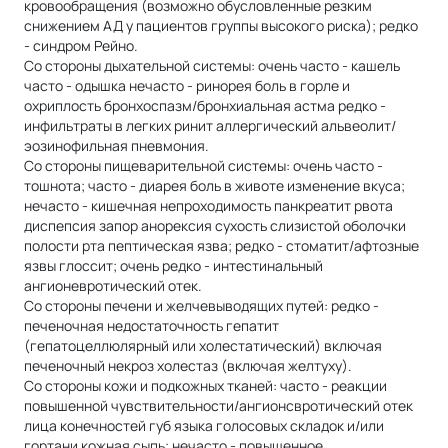
кровообращения (возможно обусловленные резким
снижением АД у пациентов группы высокого риска); редко
- синдром Рейно.
Со стороны дыхательной системы: очень часто - кашель
часто - одышка нечасто - ринорея боль в горле и
охриплость бронхоспазм/бронхиальная астма редко -
инфильтраты в легких ринит аллергический альвеолит/
эозинофильная пневмония.
Со стороны пищеварительной системы: очень часто -
тошнота; часто - диарея боль в животе изменение вкуса;
нечасто - кишечная непроходимость панкреатит рвота
диспепсия запор анорексия сухость слизистой оболочки
полости рта пептическая язва; редко - стоматит/афтозные
язвы глоссит; очень редко - интестинальный
ангионевротический отек.
Со стороны печени и желчевыводящих путей: редко -
печеночная недостаточность гепатит
(гепатоцеллюлярный или холестатический) включая
печеночный некроз холестаз (включая желтуху).
Со стороны кожи и подкожных тканей: часто - реакции
повышенной чувствительности/ангионсвротический отек
лица конечностей губ языка голосовых складок и/или
гортани кожная сыпь; нечасто - повышенное