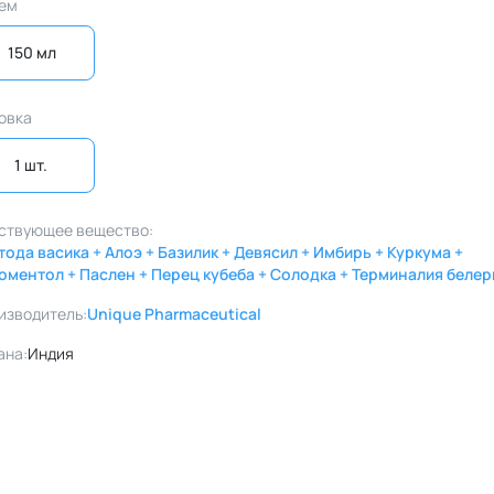
ем
150 мл
овка
1 шт. 
ствующее вещество:
тода васика + Алоэ + Базилик + Девясил + Имбирь + Куркума +
оментол + Паслен + Перец кубеба + Солодка + Терминалия белер
изводитель:
Unique Pharmaceutical
ана:
Индия