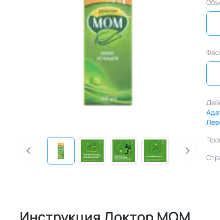
Объ
Фас
Дей
Ада
Лев
Про
Стр
Инструкция Доктор МОМ