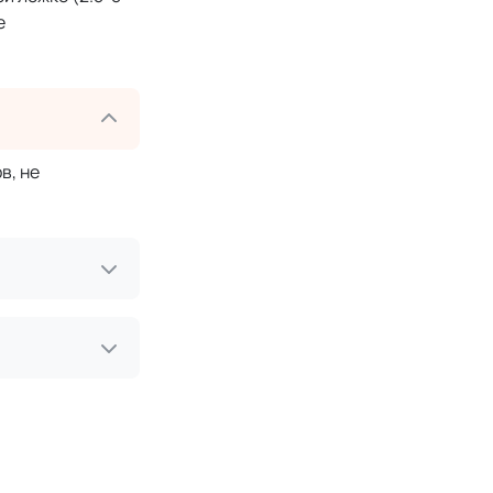
е
в, не