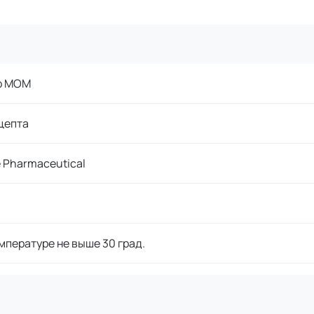
р МОМ
цепта
 Pharmaceutical
мпературе не выше 30 град.