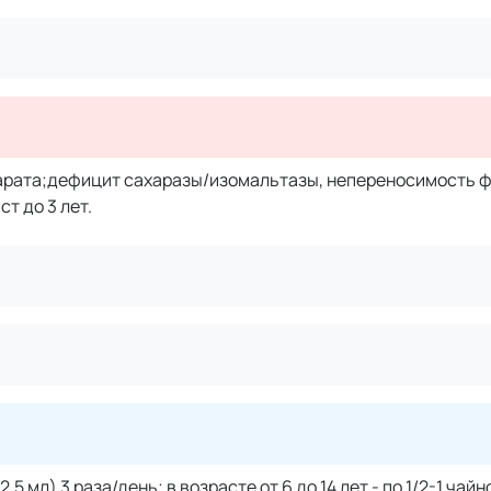
арата;дефицит сахаразы/изомальтазы, непереносимость ф
т до 3 лет.
2.5 мл) 3 раза/день; в возрасте от 6 до 14 лет - по 1/2-1 чай