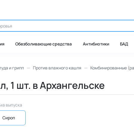
ия
Обезболивающие средства
Антибиотики
БАД
уда и грипп
Против влажного кашля
Комбинированные (ра
, 1 шт. в Архангельске
ма выпуска
Сироп