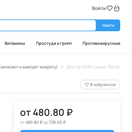
Войти
Войт
Найти
Витамины
Простуда и грипп
Противовирусные
зжижают и выводят мокроту)
Доктор МОМ, сироп, 150 мл, 1 шт.
В избранное
от
480.80 ₽
от
480.80 ₽
до
728.00 ₽