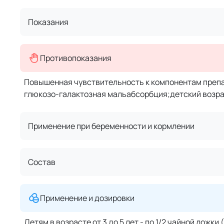
Показания
Противопоказания
Повышенная чувствительность к компонентам преп
глюкозо-галактозная мальабсорбция;детский возрас
Применение при беременности и кормлении
Состав
Применение и дозировки
Детям в возрасте от 3 до 5 лет - по 1/2 чайной ложки (