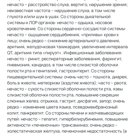
нечасто – расстройство слуха, вертиго, нарушение зрения;
неизвестная частота – нарушение слуха, в том числе
глухота и/или шум в ушах. Со стороны дыхательной
системы и ЛОР органов: нечасто – одышка, носовое
кровотечение. Со стороны сердечно-сосудистой системы:
нечасто – ощущение сердцебиения, «приливы» крови к
лицу; очень редко – снижение артериального давления,
аритмия, желудочковая тахикардия, увеличение интервала
QT, аритмия типа «пируэт». Инфекционные заболевания:
нечасто – ринит, респираторные заболевания, фарингит,
пневмония, кандидоз, в том числе слизистой оболочки
полости рта и гениталий, гастроэнтерит. Со стороны
пищеварительной системы: очень часто – тошнота, диарея,
боль в животе, метеоризм (вздутие живота); часто – рвота;
нечасто – сухость слизистой оболочки полости рта, язвы
слизистой оболочки полости рта, повышение секреции
слюнных желез, отрыжка, гастрит, дисфагия, запор; очень
редко – изменение цвета языка, псевдомембранозный
колит, панкреатит. Со стороны печени и желчевыводящих
путей: нечасто – гепатит, гипербилирубинемия, повышение
активности «печеночных» трансаминаз; очень редко –
холестатическая желтуха, печеночная недостаточность (в