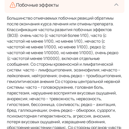
Побочные эффекты
Большинство отмечаемых побочных реакций обратимы
после окончания курса лечения или отмены препарата.
Классификация частоты развития побочных эффектов
(ВОЗ): очень часто (с частотой более 1/10), часто (с
частотой не менее 1/100, но менее 1/10), нечасто (с
частотой не менее 1/1000, но менее 1/100), редко (с
частотой не менее 1/10000, но менее 1/1000), очень редко
(с частотой менее 1/10000), включая отдельные
сообщения. Со стороны кровеносной и лимфатической
систем: часто – лимфоцитопения, эозинофилия; нечасто –
лейкопения, нейтропения; очень редко – тромбоцитопения,
гемолитическая анемия Со стороны центральной нервной
системы: часто – головокружение, головная боль,
парестезия, нарушение восприятия вкусовых ощущений,
анорексия; нечасто – тревожность, нервозность,
гипостезия, бессонница, сонливость; редко – ажитация,
бред, галлюцинации; очень редко – обмороки, судороги,
психомоторная гиперактивность, агрессия, аносмия,
потеря вкусовых ощущений, извращение обоняния,
обострение миастении гравис. Со стороны органов чувств: