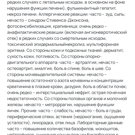
редких случаях с летальным исходом, в основном на фоне
нарушения функции печени), фульминантный гепатит,
некроз печени. Аллергические реакции: часто – зуд, сыпь;
нечасто – синдром Стивенса-Джонсона,
фотосенсибилизация, крапивница; очень редко –
анафилактические реакции (включая ангионевротический
отек) в редких случаях со смертельным исходом,
токсический эпидермальныйнекролиз, мультиформная
эритема. Со стороны кожи и подкожных тканей: дерматит,
сухость кожи, потливость. Со стороны опорно-
двигательного аппарата: часто – артралгия; нечасто –
остеоартрит, миалгия, боль в спине, боль в шее. Со
стороны мочевыделительной системы: нечасто –
повышение остаточного азота мочевины и концентрации
креатинина в плазме крови, дизурия, боль в области почек;
очень редко – интерстициальный нефрит, острая почечная
недостаточность. Со стороны половых органов и молочной
железы: нечасто – метроррагии, нарушение функции
яичек. Прочие: часто – слабость; нечасто – боль в груди,
периферические отеки, астения (недомогание, ощущение
усталости), лихорадка, отек лица. Лабораторные данные:
часто – повышение количества базофилов, моноцитов,
нейтрофилов, снижение концентрации бикарбонатов в