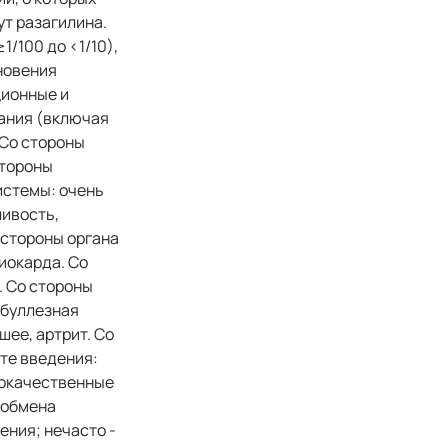
т разагилина.
/100 до <1/10),
кновения
ционные и
вания (включая
 Со стороны
стороны
истемы: очень
ливость,
 стороны органа
миокарда. Со
. Со стороны
-буллезная
шее, артрит. Со
те введения:
локачественные
 обмена
ения; нечасто -