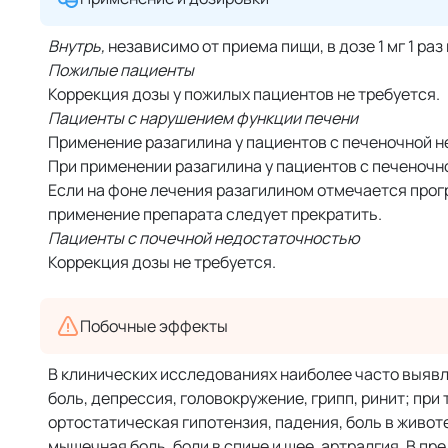
Внутрь,
независимо от приема пищи, в дозе 1 мг 1 раз
Пожилые пациенты
Коррекция дозы у пожилых пациентов не требуется.
Пациенты с нарушением функции печени
Применение разагилина у пациентов с печеночной н
При применении разагилина у пациентов с печеночн
Если на фоне лечения разагилином отмечается прог
применение препарата следует прекратить.
Пациенты с почечной недостаточностью
Коррекция дозы не требуется.
Побочные эффекты
В клинических исследованиях наиболее часто выяв
боль, депрессия, головокружение, грипп, ринит; при
ортостатическая гипотензия, падения, боль в животе,
мышечная боль, боли в спине и шее, артралгия. В п