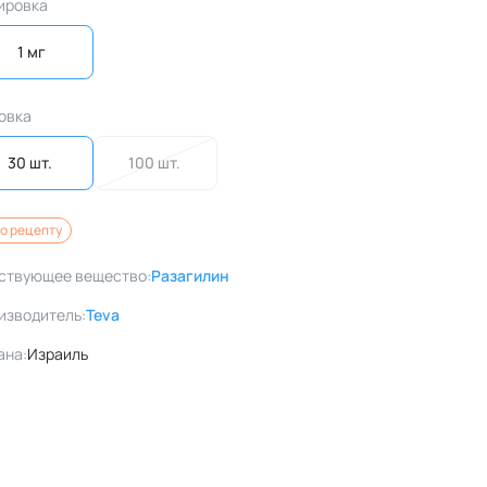
ировка
1 мг
овка
30 шт. 
100 шт. 
о рецепту
ствующее вещество:
Разагилин
изводитель:
Teva
ана:
Израиль