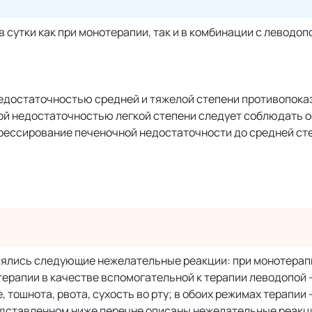
 в сутки как при монотерапии, так и в комбинации с леводоп
едостаточностью средней и тяжелой степени противопока
ой недостаточностью легкой степени следует соблюдать 
рессирование печеночной недостаточности до средней ст
лялись следующие нежелательные реакции: при монотерапи
 терапии в качестве вспомогательной к терапии леводопой 
 тошнота, рвота, сухость во рту; в обоих режимах терапии 
редставленном ниже перечне описаны нежелательные реакци