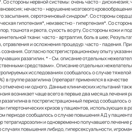
 Со стороны нервной системы: очень часто - дискинезия; 
авновесия; нечасто - нарушение мозгового кровообращения
о засыпания, серотониновый синдром*. Со стороны сердца
ческая гипотензия*, неизвестно - гипертензия*. Со сторон
пор, тошнота и рвота, сухость во рту. Со стороны кожи и п
нительной ткани: часто - артралгия, боль в шее; Результа
, отравления и осложнения процедур: часто - падения. При
 сознания. Согласно пострегистрационному опыту указан
учавших разагилин. * - См. описание отдельных нежелател
рственными средствами». Описание отдельных нежелатель
тролируемых исследованиях сообщалось о случае тяжелой
%) в группе разагилина (препарат применялся в качестве
о отмечено ни одного. Данные клинических испытаний так
нзия возникает чаще всего в первые два месяца лечения р
 разагилина в пострегистрационный период сообщалось 
аи гипертонических кризов у пациентов, использующих в р
ом периоде сообщалось о случае повышения АД у пациента
 тетрагидрозолин и одновременно получавшего лечение 
 случаях повышения либидо, гиперсексуальности, игроман