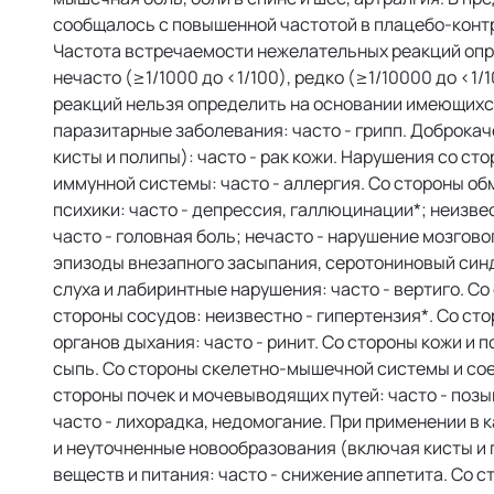
сообщалось с повышенной частотой в плацебо-контр
Частота встречаемости нежелательных реакций опред
нечасто (≥1/1000 до <1/100), редко (≥1/10000 до <1/
реакций нельзя определить на основании имеющихс
паразитарные заболевания: часто - грипп. Доброка
кисты и полипы): часто - рак кожи. Нарушения со ст
иммунной системы: часто - аллергия. Со стороны об
психики: часто - депрессия, галлюцинации*; неизве
часто - головная боль; нечасто - нарушение мозгов
эпизоды внезапного засыпания, серотониновый синдр
слуха и лабиринтные нарушения: часто - вертиго. Со
стороны сосудов: неизвестно - гипертензия*. Со ст
органов дыхания: часто - ринит. Со стороны кожи и 
сыпь. Со стороны скелетно-мышечной системы и соед
стороны почек и мочевыводящих путей: часто - поз
часто - лихорадка, недомогание. При применении в
и неуточненные новообразования (включая кисты и 
веществ и питания: часто - снижение аппетита. Со 