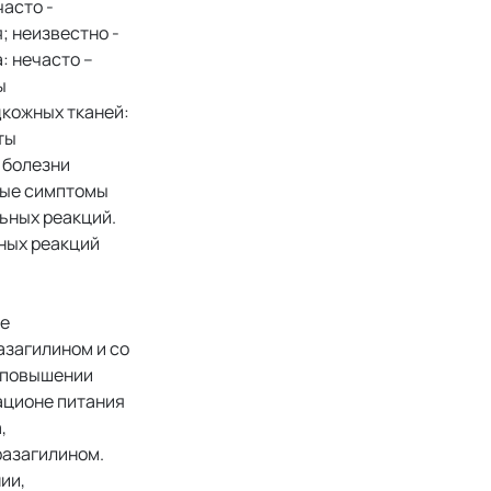
часто -
; неизвестно -
: нечасто –
ы
одкожных тканей:
ты
 болезни
ные симптомы
ьных реакций.
ных реакций
же
азагилином и со
о повышении
ационе питания
,
разагилином.
ии,