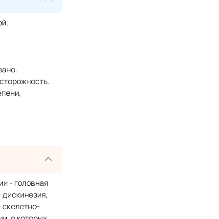
ой.
зано.
осторожность.
епени,
и - головная
- дискинезия,
- скелетно-
и, о которых