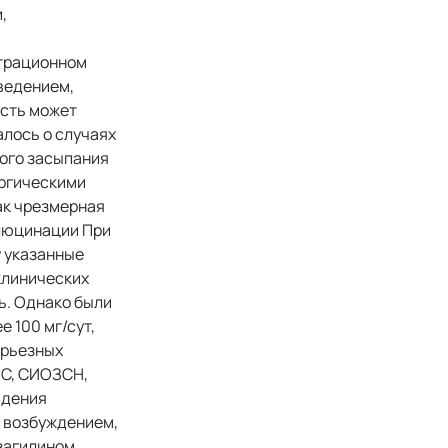
,
страционном
ведением,
ость может
лось о случаях
ного засыпания
ергическими
ак чрезмерная
ллюцинации При
у указанные
клинических
ь. Однако были
 100 мг/сут,
серьезных
ЗС, СИОЗСН,
юдения
я возбуждением,
азагилином