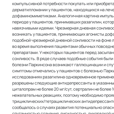
компульсивной потребности покупать или приобрета
дерматилломании у пациентов, находящихся на леч
дофаминомиметиками. Аналогичная картина импуль
периоде у пациентов, принимавших разагилин, кот
навязчивыми идеями. Чрезмерная дневная сонливос
возникать у пациентов, принимающих агонисты доф
подобной чрезмерной дневной сонливости на фоне л
во время выполнения пациентами обычных повседне
препаратами. У некоторых пациентов перед засыпан
сонливость. В ряде случаев подобные события были
болезни Паркинсона возникают галлюцинации и спу
симптомы отмечались у пациентов с болезнью Парк
исследованиях разагилина одновременное применен
разрешены следующие антидепрессанты в указанных д
циталопрам не более 20 мг/сут, сертралин не более 
нежелательных реакциях, поэтому необходимо про
трициклических/тетрациклических антидепрессанто
сообщалось о случаях развития потенциально опас
спутанностью сознания, ригидностью, лихорадкой и