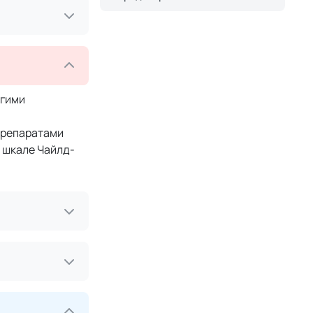
угими
препаратами
о шкале Чайлд-