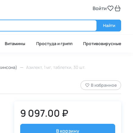
Войти
Войт
Найти
Витамины
Простуда и грипп
Противовирусные
кинсона)
Азилект, 1 мг, таблетки, 30 шт.
В избранное
9 097.00 ₽
В корзину