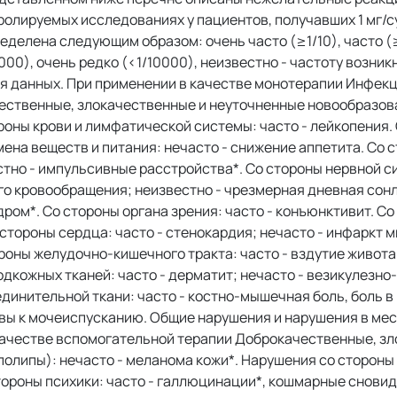
олируемых исследованиях у пациентов, получавших 1 мг/су
елена следующим образом: очень часто (≥1/10), часто (≥1
1000), очень редко (<1/10000), неизвестно - частоту возни
я данных. При применении в качестве монотерапии Инфек
чественные, злокачественные и неуточненные новообразо
ороны крови и лимфатической системы: часто - лейкопения.
мена веществ и питания: нечасто - снижение аппетита. Со 
стно - импульсивные расстройства*. Со стороны нервной с
ого кровообращения; неизвестно - чрезмерная дневная сон
ом*. Со стороны органа зрения: часто - конъюнктивит. Со
 стороны сердца: часто - стенокардия; нечасто - инфаркт 
ороны желудочно-кишечного тракта: часто - вздутие живота
подкожных тканей: часто - дерматит; нечасто - везикулезно
инительной ткани: часто - костно-мышечная боль, боль в 
ывы к мочеиспусканию. Общие нарушения и нарушения в мес
 качестве вспомогательной терапии Доброкачественные, з
полипы): нечасто - меланома кожи*. Нарушения со стороны
стороны психики: часто - галлюцинации*, кошмарные сновид