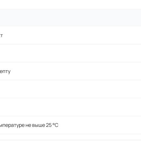
кт
епту
мпературе не выше 25 °C