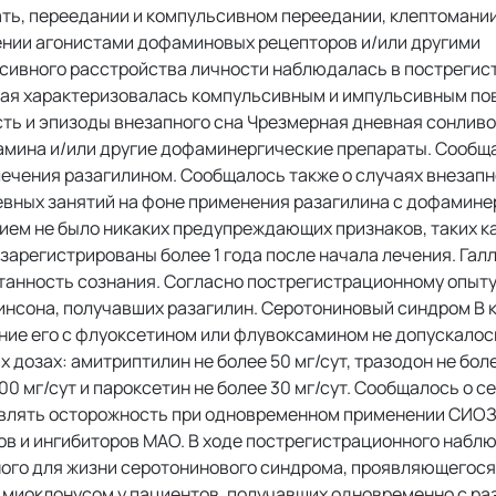
ть, переедании и компульсивном переедании, клептомании
ении агонистами дофаминовых рецепторов и/или другими
сивного расстройства личности наблюдалась в постреги
орая характеризовалась компульсивным и импульсивным по
ть и эпизоды внезапного сна Чрезмерная дневная сонлив
амина и/или другие дофаминергические препараты. Сообща
ечения разагилином. Сообщалось также о случаях внезап
вных занятий на фоне применения разагилина с дофамин
ием не было никаких предупреждающих признаков, таких к
 зарегистрированы более 1 года после начала лечения. Га
танность сознания. Согласно пострегистрационному опыт
инсона, получавших разагилин. Серотониновый синдром В 
ие его с флуоксетином или флувоксамином не допускалос
озах: амитриптилин не более 50 мг/сут, тразодон не более
100 мг/сут и пароксетин не более 30 мг/сут. Сообщалось о 
являть осторожность при одновременном применении СИО
в и ингибиторов МАО. В ходе пострегистрационного набл
ного для жизни серотонинового синдрома, проявляющегос
 миоклонусом у пациентов, получавших одновременно с р