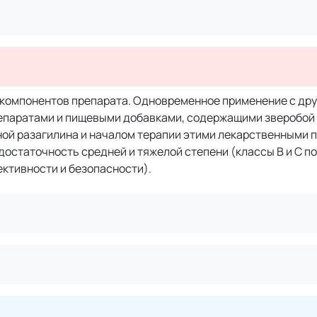
з компонентов препарата. Одновременное применение с др
репаратами и пищевыми добавками, содержащими зверобой
ой разагилина и началом терапии этими лекарственными 
достаточность средней и тяжелой степени (классы В и С п
ективности и безопасности).