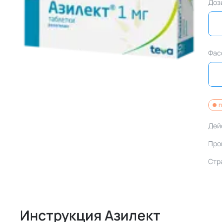
Доз
Фас
п
Дей
Про
Стр
Инструкция Азилект