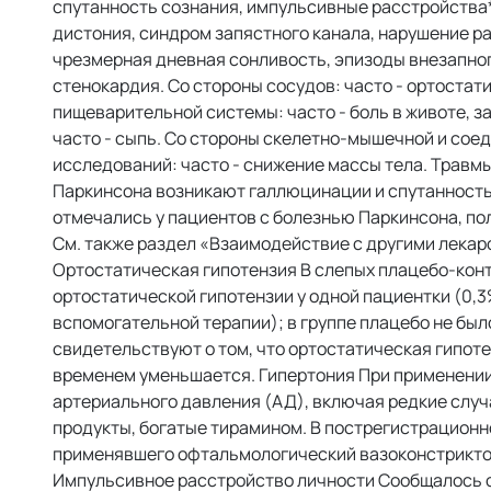
спутанность сознания, импульсивные расстройства*.
дистония, синдром запястного канала, нарушение р
чрезмерная дневная сонливость, эпизоды внезапног
стенокардия. Со стороны сосудов: часто - ортостати
пищеварительной системы: часто - боль в животе, за
часто - сыпь. Со стороны скелетно-мышечной и соеди
исследований: часто - снижение массы тела. Травмы
Паркинсона возникают галлюцинации и спутанность
отмечались у пациентов с болезнью Паркинсона, пол
См. также раздел «Взаимодействие с другими лека
Ортостатическая гипотензия В слепых плацебо-кон
ортостатической гипотензии у одной пациентки (0,3
вспомогательной терапии); в группе плацебо не был
свидетельствуют о том, что ортостатическая гипоте
временем уменьшается. Гипертония При применении
артериального давления (АД), включая редкие случ
продукты, богатые тирамином. В пострегистрационн
применявшего офтальмологический вазоконстриктор
Импульсивное расстройство личности Сообщалось о