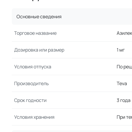
Основные сведения
Торговое название
Азиле
Дозировка или размер
1 мг
Условия отпуска
По рец
Производитель
Teva
Срок годности
3 года
Условия хранения
При те