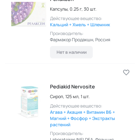
Капсулы,
0.25 г,
30 шт.
Действующее вещество:
Кальций + Хмель + Шлемник
Производитель:
Фармакор Продакшн
, Россия
Нет в наличии
Pediakid Nervosite
Сироп,
125 мл,
1 шт.
Действующее вещество:
Агава + Акация + Витамин B6 +
Магний + Фосфор + Экстракты
растений
Производитель:
Laboratoires INELDEA
, Франция