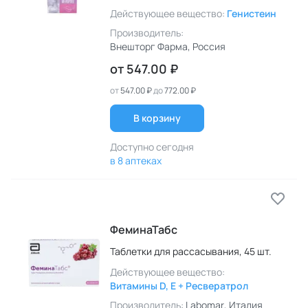
Действующее вещество:
Генистеин
Производитель:
Внешторг Фарма
, Россия
от
547.00 ₽
от
547.00 ₽
до
772.00 ₽
В корзину
Доступно сегодня
в 8 аптеках
ФеминаТабс
Таблетки для рассасывания,
45 шт.
Действующее вещество:
Витамины D, E + Ресвератрол
Производитель:
Labomar
, Италия