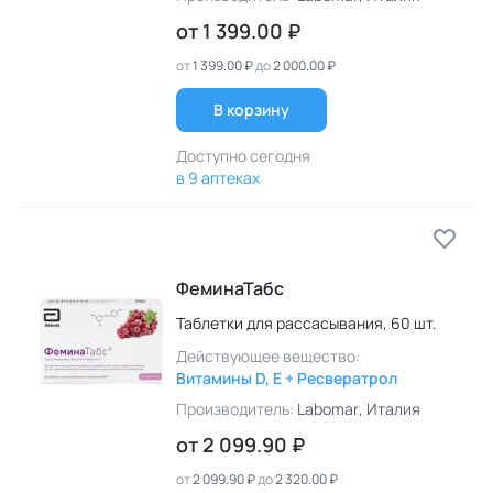
от
1 399.00 ₽
от
1 399.00 ₽
до
2 000.00 ₽
В корзину
Доступно сегодня
в 9 аптеках
ФеминаТабс
Таблетки для рассасывания,
60 шт.
Действующее вещество:
Витамины D, E + Ресвератрол
Производитель:
Labomar
, Италия
от
2 099.90 ₽
от
2 099.90 ₽
до
2 320.00 ₽