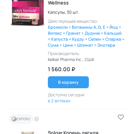
Wellness
Капсулы,
30 шт.
Действующее вещество:
Брокколи + Витамины A, D, E + Йод +
Витекс + Гранат + Дудник + Кальций
+ Капуста + Кудзу + Селен + Спаржа +
Сума + Цинк + Шпинат + Энотера
Производитель:
Kelker Pharma Inc.
, США
1 560.00 ₽
В корзину
Доступно сегодня
в 2 аптеках
EXPERO
Solgar Корень дягиля