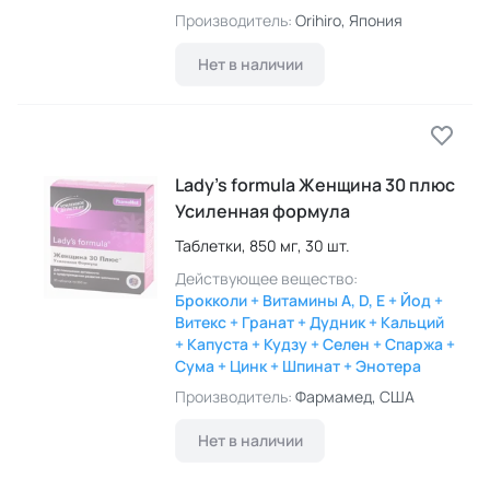
Производитель:
Orihiro
, Япония
Нет в наличии
Lady’s formula Женщина 30 плюс
Усиленная формула
Таблетки,
850 мг,
30 шт.
Действующее вещество:
Брокколи + Витамины A, D, E + Йод +
Витекс + Гранат + Дудник + Кальций
+ Капуста + Кудзу + Селен + Спаржа +
Сума + Цинк + Шпинат + Энотера
Производитель:
Фармамед
, США
Нет в наличии