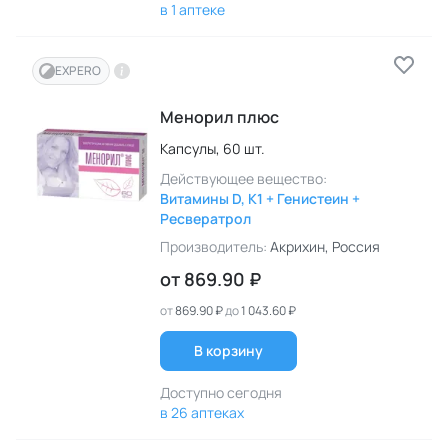
в 1 аптеке
EXPERO
Менорил плюс
Капсулы,
60 шт.
Действующее вещество:
Витамины D, K1 + Генистеин +
Ресвератрол
Производитель:
Акрихин
, Россия
от
869.90 ₽
от
869.90 ₽
до
1 043.60 ₽
В корзину
Доступно сегодня
в 26 аптеках