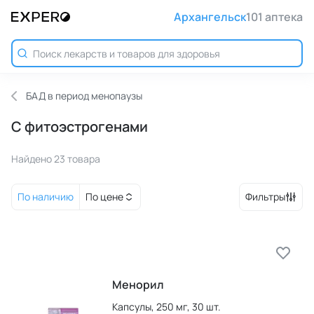
Архангельск
101 аптека
БАД в период менопаузы
С фитоэстрогенами
Найдено 23 товара
По наличию
По цене
Фильтры
Менорил
Капсулы,
250 мг,
30 шт.