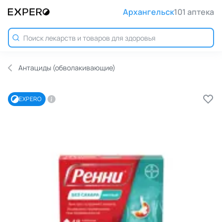
Архангельск
101 аптека
Антациды (обволакивающие)
EXPERO