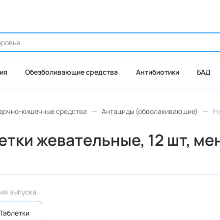
ия
Обезболивающие средства
Антибиотики
БАД
дочно-кишечные средства
Антациды (обволакивающие)
Ре
етки жевательные, 12 шт, ме
ма выпуска
Таблетки