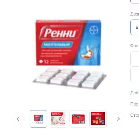
Доз
6
Фас
Дей
Про
Стр