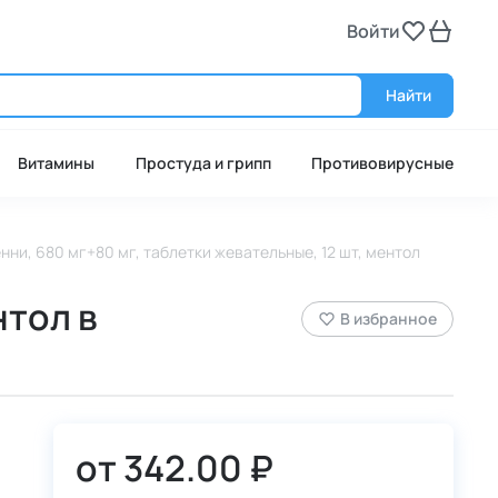
Войти
Войт
Найти
Витамины
Простуда и грипп
Противовирусные
нни, 680 мг+80 мг, таблетки жевательные, 12 шт, ментол
нтол в
В избранное
от
342.00 ₽