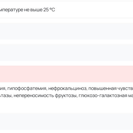
мпературе не выше 25 °C
ия, гипофосфатемия, нефрокальциноз, повышенная чувств
тазы, непереносимость фруктозы, глюкозо-галактозная м