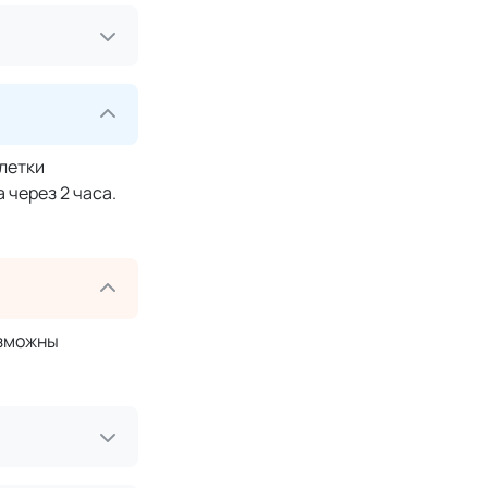
блетки
 через 2 часа.
озможны