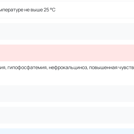
мпературе не выше 25 °C
ия, гипофосфатемия, нефрокальциноз, повышенная чувств