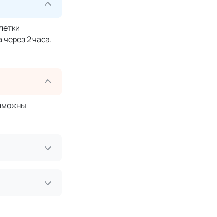
блетки
 через 2 часа.
озможны