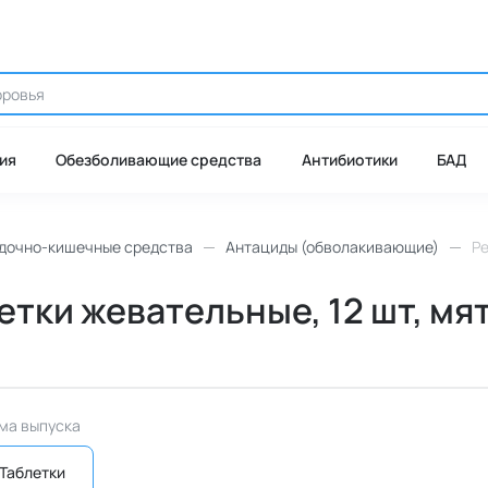
ия
Обезболивающие средства
Антибиотики
БАД
дочно-кишечные средства
Антациды (обволакивающие)
Ре
етки жевательные, 12 шт, мят
ма выпуска
Таблетки