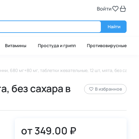
Войти
Войт
Найти
Витамины
Простуда и грипп
Противовирусные
нни, 680 мг+80 мг, таблетки жевательные, 12 шт, мята, без сахара
а, без сахара в
В избранное
от
349.00 ₽