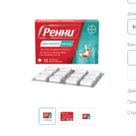
Доз
6
Фас
Дей
Про
Стр