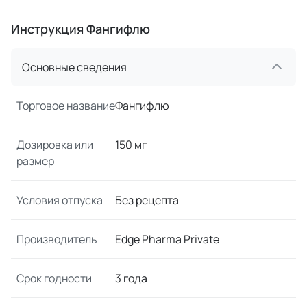
Инструкция Фангифлю
Основные сведения
Торговое название
Фангифлю
Дозировка или
150 мг
размер
Условия отпуска
Без рецепта
Производитель
Edge Pharma Private
Срок годности
3 года