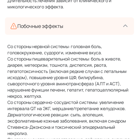
Длительность лечения зависит от клинического и
микологического эффекта.
Побочные эффекты
Со стороны нервной системы: головная боль,
головокружение, судороги, изменение вкуса.
Со стороны пищеварительной системы: боль в животе,
диарея, метеоризм, тошнота, диспепсия, рвота,
гепатотоксичность (включая редкие случаи с летальным
исходом), повышение уровня ЩФ, билирубина,
сывороточного уровня аминотрансфераз (АЛТ и АСТ),
нарушение функции печени, гепатит, гепатоцеллюлярный
некроз, желтуха.
Со стороны сердечно-сосудистой системы: увеличение
интервала QT на ЭКГ, мерцание/трепетание желудочков.
Дерматологические реакции: сыпь, алопеция,
эксфолиативные кожные заболевания, включая синдром
Стивенса-Джонсона и токсический эпидермальный
некролиз.