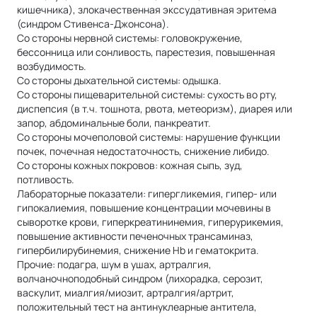
кишечника), злокачественная экссудативная эритема
(синдром Стивенса-Джонсона).
Со стороны нервной системы: головокружение,
бессонница или сонливость, парестезия, повышенная
возбудимость.
Со стороны дыхательной системы: одышка.
Со стороны пищеварительной системы: сухость во рту,
диспепсия (в т.ч. тошнота, рвота, метеоризм), диарея или
запор, абдоминальные боли, панкреатит.
Со стороны мочеполовой системы: нарушение функции
почек, почечная недостаточность, снижение либидо.
Со стороны кожных покровов: кожная сыпь, зуд,
потливость.
Лабораторные показатели: гипергликемия, гипер- или
гипокалиемия, повышение концентрации мочевины в
сыворотке крови, гиперкреатининемия, гиперурикемия,
повышение активности печеночных трансаминаз,
гипербилирубинемия, снижение Hb и гематокрита.
Прочие: подагра, шум в ушах, артралгия,
волчаночноподобный синдром (лихорадка, серозит,
васкулит, миалгия/миозит, артралгия/артрит,
положительный тест на антинуклеарные антитела,