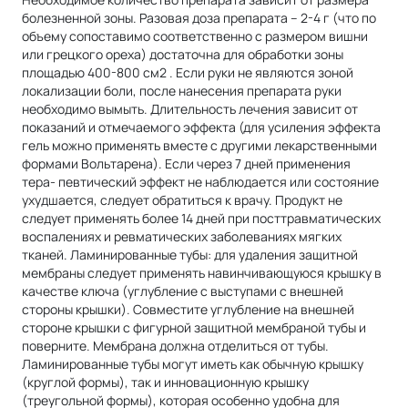
болезненной зоны. Разовая доза препарата – 2-4 г (что по
объему сопоставимо соответственно с размером вишни
или грецкого ореха) достаточна для обработки зоны
площадью 400-800 см2 . Если руки не являются зоной
локализации боли, после нанесения препарата руки
необходимо вымыть. Длительность лечения зависит от
показаний и отмечаемого эффекта (для усиления эффекта
гель можно применять вместе с другими лекарственными
формами Вольтарена). Если через 7 дней применения
тера- певтический эффект не наблюдается или состояние
ухудшается, следует обратиться к врачу. Продукт не
следует применять более 14 дней при посттравматических
воспалениях и ревматических заболеваниях мягких
тканей. Ламинированные тубы: для удаления защитной
мембраны следует применять навинчивающуюся крышку в
качестве ключа (углубление с выступами с внешней
стороны крышки). Совместите углубление на внешней
стороне крышки с фигурной защитной мембраной тубы и
поверните. Мембрана должна отделиться от тубы.
Ламинированные тубы могут иметь как обычную крышку
(круглой формы), так и инновационную крышку
(треугольной формы), которая особенно удобна для