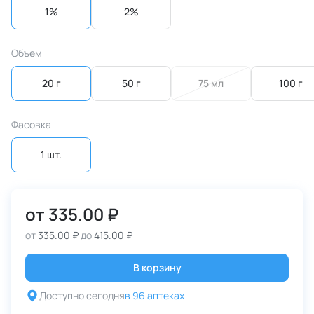
1%
2%
Объем
20 г
50 г
75 мл
100 г
Фасовка
1 шт.
от
335.00 ₽
от
335.00 ₽
до
415.00 ₽
В корзину
Доступно сегодня
в 96 аптеках