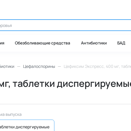
ия
Обезболивающие средства
Антибиотики
БАД
биотики
Цефалоспорины
Цефиксим Экспресс, 400 мг, табл
г, таблетки диспергируемые,
ма выпуска
аблетки диспергируемые