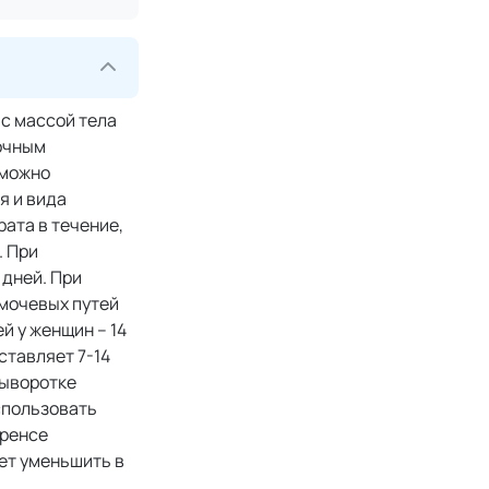
 с массой тела
точным
 можно
я и вида
ата в течение,
. При
 дней. При
 мочевых путей
й у женщин – 14
ставляет 7-14
сыворотке
спользовать
иренсе
ет уменьшить в