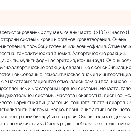
егистрированных случаев: очень часто: (>10%); часто (1
 Со стороны системы крови и органов кроветворения: Очень
анцитопения, тромбоцитопения или эозинофилия. Отмечал
вестна: гемолитическая анемия. Аллергические реакции:
ца, сыпь, мультиформная эритема, кожный зуд). Очень ред
угие аллергические реакции, связанные с сенсибилизацие
роточной болезнью, гемолитическая анемия и интерстици
. У некоторых пациентов отмечались случаи возникновен
роявлениями. Со стороны нервной системы: Нечасто: голо
ны дыхательной системы: Частота неизвестна: диспноэ. Ре
ивоте, нарушения пищеварения, тошнота, рвота и диарея. 
атобилиарной системы: Редко: повышение активности щело
концентрации билирубина в крови. Очень редко: отдельны
мочеполовой системы: Очень редко: небольшое повышение 
но развитие острой почечной недостаточности, сопровож