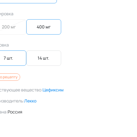
ировка
200 мг
400 мг
овка
7 шт. 
14 шт. 
о рецепту
ствующее вещество:
Цефиксим
изводитель:
Лекко
ана:
Россия