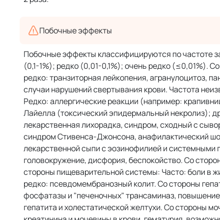
Побочные эффекты
Побочные эффекты классифицируются по частоте зар
(0,1-1%); редко (0,01-0,1%); очень редко (≤0,01%).
редко: транзиторная лейкопения, агранулоцитоз, п
случаи нарушений свертывания крови. Частота неиз
Редко: аллергические реакции (например: крапивни
Лайелла (токсический эпидермальный некролиз); др
лекарственная лихорадка, синдром, сходный с сыво
синдром Стивенса-Джонсона, анафилактический шок
лекарственной сыпи с эозинофилией и системными п
головокружение, дисфория, беспокойство. Со сторо
стороны пищеварительной системы: Часто: боли в ж
редко: псевдомембранозный колит. Со стороны геп
фосфатазы и "печеночных" трансаминаз, повышение 
гепатита и холестатической желтухи. Со стороны 
креатинина и мочевины в крови, гематурия, возмож