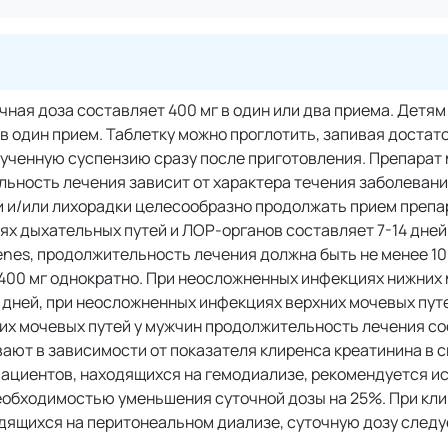
очная доза составляет 400 мг в один или два приема. Детям
и в один прием. Таблетку можно проглотить, запивая доста
олученную суспензию сразу после приготовления. Препарат
ьность лечения зависит от характера течения заболевани
 и/или лихорадки целесообразно продолжать прием препар
иях дыхательных путей и ЛОР-органов составляет 7-14 дней
nes, продолжительность лечения должна быть не менее 10
400 мг однократно. При неосложненных инфекциях нижних
 дней, при неосложненных инфекциях верхних мочевых путе
их мочевых путей у мужчин продолжительность лечения со
вают в зависимости от показателя клиренса креатинина в 
 пациентов, находящихся на гемодиализе, рекомендуется и
необходимостью уменьшения суточной дозы на 25%. При кл
одящихся на перитонеальном диализе, суточную дозу следу