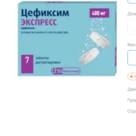
Доз
Фас
п
Дей
Про
Стр