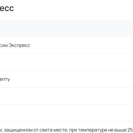
есс
сим Экспресс
епту
м, защищенном от света месте, при температуре не выше 25