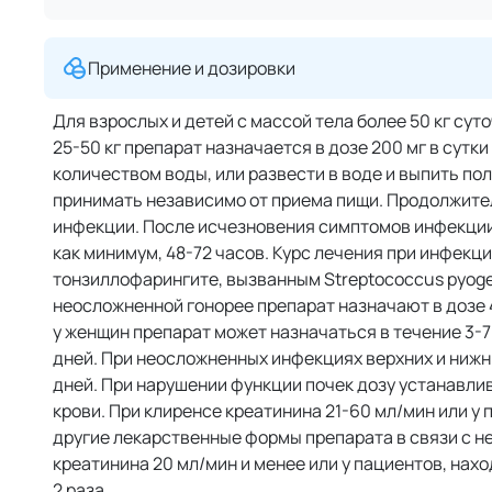
Применение и дозировки
Для взрослых и детей с массой тела более 50 кг сут
25-50 кг препарат назначается в дозе 200 мг в сутк
количеством воды, или развести в воде и выпить п
принимать независимо от приема пищи. Продолжител
инфекции. После исчезновения симптомов инфекции
как минимум, 48-72 часов. Курс лечения при инфекц
тонзиллофарингите, вызванным Streptococcus pyoge
неосложненной гонорее препарат назначают в дозе 
у женщин препарат может назначаться в течение 3-7
дней. При неосложненных инфекциях верхних и нижн
дней. При нарушении функции почек дозу устанавли
крови. При клиренсе креатинина 21-60 мл/мин или у
другие лекарственные формы препарата в связи с 
креатинина 20 мл/мин и менее или у пациентов, нах
2 раза.