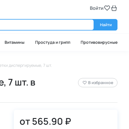
Войти
Войт
Найти
Витамины
Простуда и грипп
Противовирусные
етки диспергируемые, 7 шт.
 7 шт. в
В избранное
от
565.90 ₽