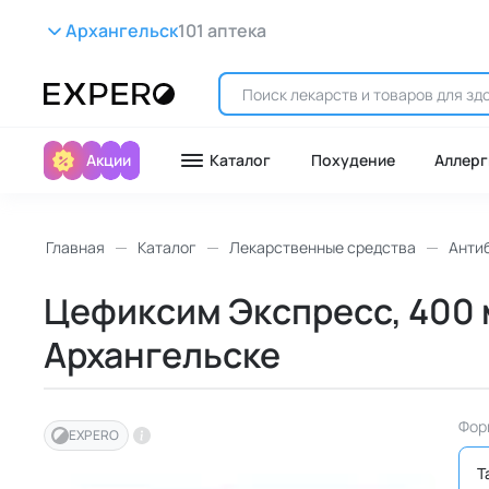
Архангельск
101 аптека
Акции
Каталог
Похудение
Аллерг
Главная
Каталог
Лекарственные средства
Анти
Цефиксим Экспресс, 400 м
Архангельске
Фор
EXPERO
Т