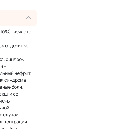
-10%); нечасто
ись отдельные
ко: синдром
й –
альный нефрит,
ия синдрома
вные боли,
акции со
Очень
чной
е случаи
концентрации
дающейся