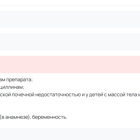
ам препарата;
ициллинам;
ской почечной недостаточностью и у детей с массой тела м
(в анамнезе), беременность.