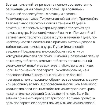
Всегда применяйте препарат в полном соответствии с
рекомендациями лечащего врача. При появлении
сомнений посоветуйтесь с лечащим врачом.
Рекомендуемая доза: Трихомонадный вагинит Применяйте
1 вагинальную таблетку в сутки в течение 10 дней в
сочетании с приемом метронидазола в таблетках для
приема внутрь. Неспецифический вагинит Применяйте 1
вагинальную таблетку 2 раза в сутки в течение 7 дней, при
необходимости в сочетании с приемом метронидазола в
таблетках для приема внутрь. Путь и (или способ)
введения Предварительно освободив таблетку от
контурной упаковки при помощи ножниц, разрежьте пленку
по контуру таблетки, смочите таблетку прокипяченной
охлажденной водой и введите ее глубоко во влагалище.
Если Вы применили препарата Трихопол больше, чем
следовало Если Вы случайно применили больше
препарата, чем следовало, обратитесь за советом к врачу
или работнику аптеки. Использование слишком большого
количества вагинальных таблеток может увеличить риск
нежелательных реакций (см. раздел 4 ниже). Если Вы
забыли применить препарат Трихопол В случае пропуска
дозы препарата ее следует применить как можно скорее.