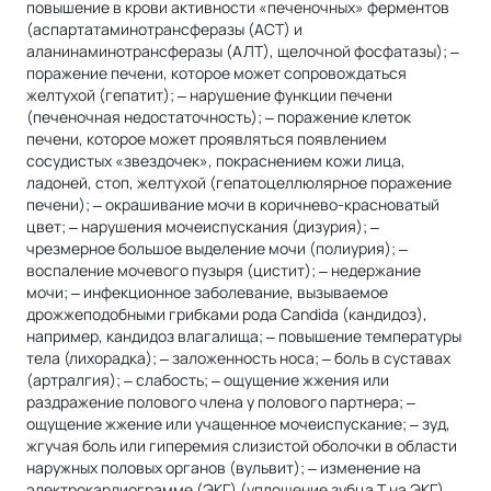
повышение в крови активности «печеночных» ферментов
(аспартатаминотрансферазы (АСТ) и
аланинаминотрансферазы (АЛТ), щелочной фосфатазы); ‒
поражение печени, которое может сопровождаться
желтухой (гепатит); ‒ нарушение функции печени
(печеночная недостаточность); ‒ поражение клеток
печени, которое может проявляться появлением
сосудистых «звездочек», покраснением кожи лица,
ладоней, стоп, желтухой (гепатоцеллюлярное поражение
печени); ‒ окрашивание мочи в коричнево-красноватый
цвет; ‒ нарушения мочеиспускания (дизурия); ‒
чрезмерное большое выделение мочи (полиурия); ‒
воспаление мочевого пузыря (цистит); ‒ недержание
мочи; ‒ инфекционное заболевание, вызываемое
дрожжеподобными грибками рода Candida (кандидоз),
например, кандидоз влагалища; ‒ повышение температуры
тела (лихорадка); ‒ заложенность носа; ‒ боль в суставах
(артралгия); ‒ слабость; ‒ ощущение жжения или
раздражение полового члена у полового партнера; ‒
ощущение жжение или учащенное мочеиспускание; ‒ зуд,
жгучая боль или гиперемия слизистой оболочки в области
наружных половых органов (вульвит); ‒ изменение на
электрокардиограмме (ЭКГ) (уплощение зубца Т на ЭКГ).