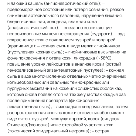
и лающий кашель (ангионевротический отек); ‒
предобморочное состояние или потеря сознания, резкое
снижение артериального давления, нарушение дыхания,
бледно-синюшная, холодная, влажная кожа
(анафилактический шок); ‒ внезапно возникающие
непроизвольные мышечные сокращения (судороги); ‒ зуд,
покраснение кожи с появлением пузырей и волдырей
(крапивница); ‒ кожная сыпь в виде мелких гнойничков
(пустулезная кожная сыпь); ‒ гнойничковые высыпания на
фоне покраснения и отека кожи, лихорадка (>38°С),
повышение уровня лейкоцитов в анализе крови (острый
генерализованный экзантематозный пустулез); ‒ кожная
сыпь в виде многочисленных отдельных четко очерченных
кольцеобразных или овальных темно-красных или
пурпурных высыпаний на коже или слизистых оболочках,
которые снова появляются на тех же участках каждый раз
после применения препарата (фиксировання
лекарственная сыпь); ‒ лихорадка и «недомогание», затем
распространенная сыпь на коже и слизистых оболочках в
виде пятен, пузырей, мокнущих эрозий, корок (синдром
СтивенсаДжонсона) или с отслойкой участков кожи
(токсический эпидермальный некролиз); ‒ острая