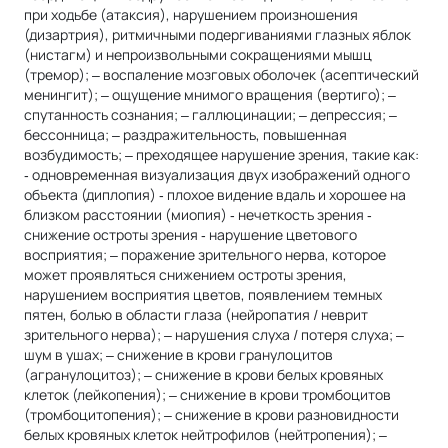
при ходьбе (атаксия), нарушением произношения
(дизартрия), ритмичными подергиваниями глазных яблок
(нистагм) и непроизвольными сокращениями мышц
(тремор); ‒ воспаление мозговых оболочек (асептический
менингит); ‒ ощущение мнимого вращения (вертиго); ‒
спутанность сознания; ‒ галлюцинации; ‒ депрессия; ‒
бессонница; ‒ раздражительность, повышенная
возбудимость; ‒ преходящее нарушение зрения, такие как:
‐ одновременная визуализация двух изображений одного
объекта (диплопия) ‐ плохое видение вдаль и хорошее на
близком расстоянии (миопия) ‐ нечеткость зрения ‐
снижение остроты зрения ‐ нарушение цветового
восприятия; ‒ поражение зрительного нерва, которое
может проявляться снижением остроты зрения,
нарушением восприятия цветов, появлением темных
пятен, болью в области глаза (нейропатия / неврит
зрительного нерва); ‒ нарушения слуха / потеря слуха; ‒
шум в ушах; ‒ снижение в крови гранулоцитов
(агранулоцитоз); ‒ снижение в крови белых кровяных
клеток (лейкопения); ‒ снижение в крови тромбоцитов
(тромбоцитопения); ‒ снижение в крови разновидности
белых кровяных клеток нейтрофилов (нейтропения); ‒