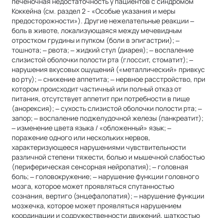
печеночная недостаточность у пациентов с синдромом
Коккейна (см. раздел 2 - «Особые указания и меры
предосторожности»). Другие нежелательные реакции ‒
боль в животе, локализующаяся между мечевидным
отростком грудины и пупком (боли в эпигастрии); ‒
тошнота; ‒ рвота; ‒ жидкий стул (диарея); ‒ воспаление
слизистой оболочки полости рта (глоссит, стоматит); ‒
нарушения вкусовых ощущений («металлический» привкус
во рту); ‒ снижение аппетита; ‒ нервное расстройство, при
котором происходит частичный или полный отказ от
питания, отсутствует аппетит при потребности в пище
(анорексия); ‒ сухость слизистой оболочки полости рта; ‒
запор; ‒ воспаление поджелудочной железы (панкреатит);
‒ изменение цвета языка / «обложенный» язык; ‒
поражение одного или нескольких нервов,
характеризующееся нарушениями чувствительности
различной степени тяжести, болью и мышечной слабостью
(периферическая сенсорная нейропатия); ‒ головная
боль; ‒ головокружение; ‒ нарушение функции головного
мозга, которое может проявляться спутанностью
сознания, вертиго (энцефалопатия); ‒ нарушение функции
мозжечка, которое может проявляться нарушением
координации и содружественности движений, шаткостью