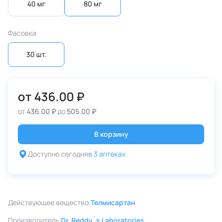
40 мг
80 мг
Фасовка
30 шт.
от
436.00 ₽
от
436.00 ₽
до
505.00 ₽
В корзину
Доступно сегодня
в 3 аптеках
Действующее вещество:
Телмисартан
Производитель:
Dr. Reddy`s Laboratories