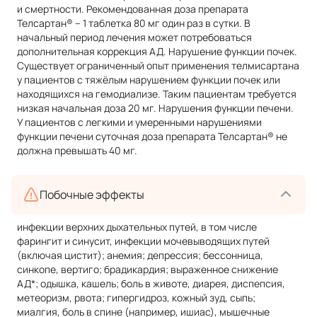
и смертности. Рекомендованная доза препарата
Телсартан® – 1 таблетка 80 мг один раз в сутки. В
начальный период лечения может потребоваться
дополнительная коррекция АД. Нарушение функции почек.
Существует ограниченный опыт применения телмисартана
у пациентов с тяжёлым нарушением функции почек или
находящихся на гемодиализе. Таким пациентам требуется
низкая начальная доза 20 мг. Нарушения функции печени.
У пациентов с легкими и умеренными нарушениями
функции печени суточная доза препарата Телсартан® не
должна превышать 40 мг.
Побочные эффекты
инфекции верхних дыхательных путей, в том числе
фарингит и синусит, инфекции мочевыводящих путей
(включая цистит); анемия; депрессия; бессонница,
синкопе, вертиго; брадикардия; выраженное снижение
АД*; одышка, кашель; боль в животе, диарея, диспепсия,
метеоризм, рвота; гипергидроз, кожный зуд, сыпь;
миалгия, боль в спине (например, ишиас), мышечные