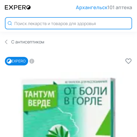
Архангельск
101 аптека
С антисептиком
EXPERO