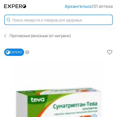
Архангельск
101 аптека
Противомигренозные (от мигрени)
EXPERO