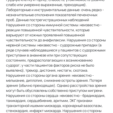
слабо или умеренно выраженные, преходящие).
Лабораторные и инструментальные данные: очень редко -
незначительные отклонения показателей печеночных
проб. Данные пострегистрационных наблюдений
Нарушения со стороны иммунной системы: неизвестно -
реакции повышенной чувствительности, которые
варьируют от кожных проявлений повышенной
чувствительности до анафилаксии. Нарушения со стороны
нервной системы: неизвестно - судорожные припадки (в
ряде случаев наблюдавшиеся у пациентов с судорожными
приступами в анамнезе или при сопутствующих
состояниях, предрасполагающих к возникновению
судорог; у части пациентов факторов риска не было
выявлено), тремор, дистония, нистагм, скотома.
Нарушения со стороны органа зрения: неизвестно -
мелькание, диплопия, снижение остроты зрения. Потеря
зрения (обычно преходящая). Однако расстройства зрения
могут быть обусловлены собственно приступом мигрени.
Нарушения со стороны сердца: неизвестно - брадикардия,
тахикардия, сердцебиение, аритмии, ЭКГ признаки
транзиторной ишемии миокарда, коронарный вазоспазм,
стенокардия, инфаркт миокарда. Нарушения со стороны