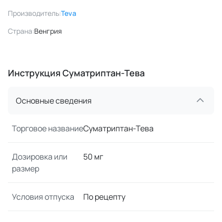
Производитель:
Teva
Страна:
Венгрия
Инструкция Суматриптан-Тева
Основные сведения
Торговое название
Суматриптан-Тева
Дозировка или
50 мг
размер
Условия отпуска
По рецепту