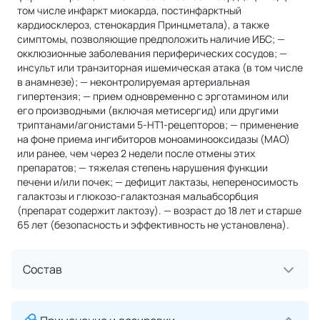
том числе инфаркт миокарда, постинфарктный
кардиосклероз, стенокардия Принцметала), а также
симптомы, позволяющие предположить наличие ИБС; —
окклюзионные заболевания периферических сосудов; —
инсульт или транзиторная ишемическая атака (в том числе
в анамнезе); — неконтролируемая артериальная
гипертензия; — прием одновременно с эрготамином или
его производными (включая метисергид) или другими
триптанами/агонистами 5-НТ1-рецепторов; — применение
на фоне приема ингибиторов моноаминооксидазы (МАО)
или ранее, чем через 2 недели после отмены этих
препаратов; — тяжелая степень нарушения функции
печени и/или почек; — дефицит лактазы, непереносимость
галактозы и глюкозо-галактозная мальабсорбция
(препарат содержит лактозу). — возраст до 18 лет и старше
65 лет (безопасность и эффективность не установлена).
Состав