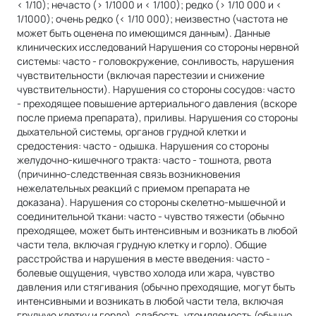
< 1/10); нечасто (> 1/1000 и < 1/100); редко (> 1/10 000 и <
1/1000); очень редко (< 1/10 000); неизвестно (частота не
может быть оценена по имеющимся данным). Данные
клинических исследований Нарушения со стороны нервной
системы: часто - головокружение, сонливость, нарушения
чувствительности (включая парестезии и снижение
чувствительности). Нарушения со стороны сосудов: часто
- преходящее повышение артериального давления (вскоре
после приема препарата), приливы. Нарушения со стороны
дыхательной системы, органов грудной клетки и
средостения: часто - одышка. Нарушения со стороны
желудочно-кишечного тракта: часто - тошнота, рвота
(причинно-следственная связь возникновения
нежелательных реакций с приемом препарата не
доказана). Нарушения со стороны скелетно-мышечной и
соединительной ткани: часто - чувство тяжести (обычно
преходящее, может быть интенсивным и возникать в любой
части тела, включая грудную клетку и горло). Общие
расстройства и нарушения в месте введения: часто -
болевые ощущения, чувство холода или жара, чувство
давления или стягивания (обычно преходящие, могут быть
интенсивными и возникать в любой части тела, включая
грудную клетку и горло), слабость, утомляемость (обычно